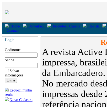
Home
Download
Produtos / Cursos
Revista
Contato
Login
Re
A revista Active 
Codinome
impressa, brasil
Senha
da Embarcadero.
Salvar
informações
No mercado desd
Esqueci minha
impressas desde 
senha
Novo Cadastro
referência nacion