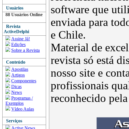
software que uti
Usuários
88 Usuários Online
enviada para todo
Revista
e Chile.
ActiveDelphi
Assine Já!
Material de excel
Edições
Sobre a Revista
revista só está d
Conteúdo
Apostilas
nosso site e con
Artigos
Componentes
profissionais qua
Dicas
News
reconhecido pel
Programas /
Exemplos
Vídeo Aulas
Serviços
Active News