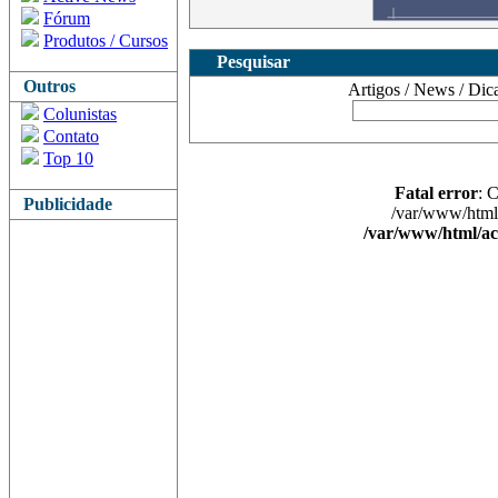
Fórum
Produtos / Cursos
Pesquisar
Outros
Artigos / News / Dicas 
Colunistas
Contato
Top 10
Fatal error
: 
Publicidade
/var/www/html/
/var/www/html/ac