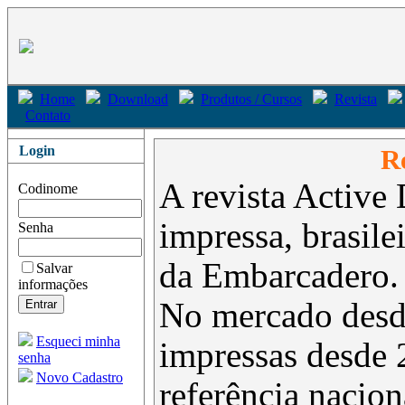
Home
Download
Produtos / Cursos
Revista
Contato
Login
Re
A revista Active 
Codinome
impressa, brasil
Senha
da Embarcadero.
Salvar
informações
No mercado desd
Esqueci minha
impressas desde 
senha
Novo Cadastro
referência nacion