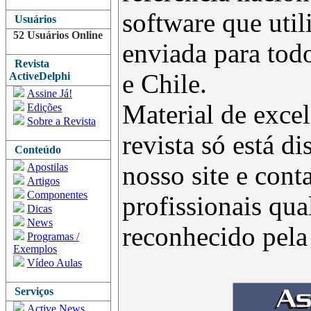
software que uti
Usuários
52 Usuários Online
enviada para todo
Revista
e Chile.
ActiveDelphi
Assine Já!
Material de excel
Edições
Sobre a Revista
revista só está d
Conteúdo
Apostilas
nosso site e con
Artigos
Componentes
profissionais qua
Dicas
News
reconhecido pel
Programas /
Exemplos
Vídeo Aulas
Serviços
Active News