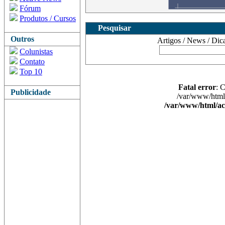
Fórum
Produtos / Cursos
Pesquisar
Outros
Artigos / News / Dicas 
Colunistas
Contato
Top 10
Fatal error
: 
Publicidade
/var/www/html/
/var/www/html/ac