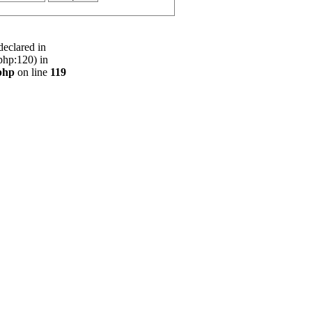
declared in
php:120) in
php
on line
119