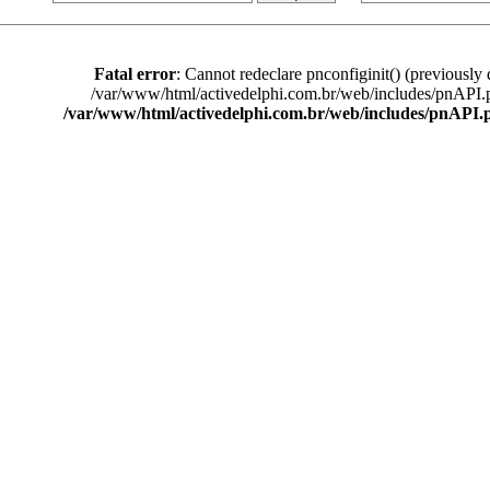
Fatal error
: Cannot redeclare pnconfiginit() (previously 
/var/www/html/activedelphi.com.br/web/includes/pnAPI.
/var/www/html/activedelphi.com.br/web/includes/pnAPI.