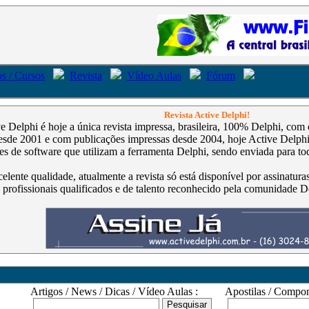
s / Cursos
Revista
Vídeo Aulas
Fórum
Revista Active Delphi!
ve Delphi é hoje a única revista impressa, brasileira, 100% Delphi, co
de 2001 e com publicações impressas desde 2004, hoje Active Delphi é
s de software que utilizam a ferramenta Delphi, sendo enviada para tod
celente qualidade, atualmente a revista só está disponível por assinatur
 profissionais qualificados e de talento reconhecido pela comunidade D
Artigos / News / Dicas / Vídeo Aulas :
Apostilas / Compone