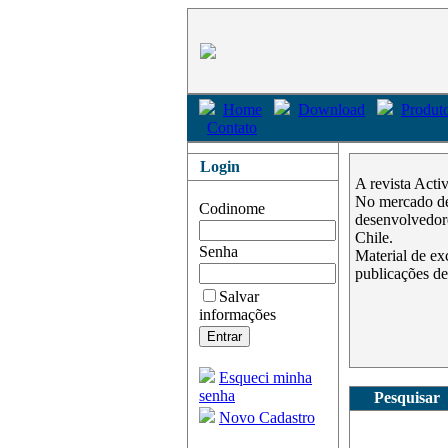
Home
Download
Produto
Contato
Login
A revista Acti
No mercado des
Codinome
desenvolvedore
Chile.
Senha
Material de ex
publicações de
Salvar
informações
Esqueci minha
senha
Pesquisar
Novo Cadastro