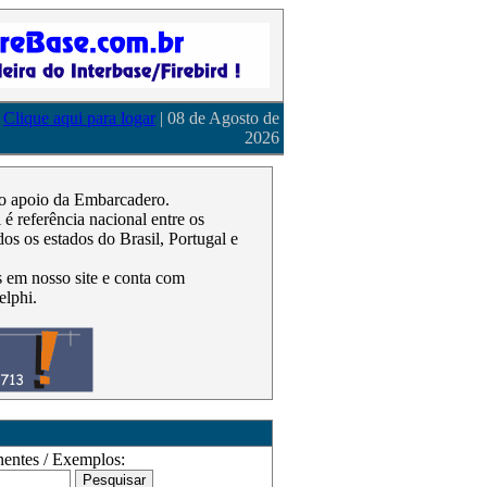
Clique aqui para logar
| 08 de Agosto de
2026
m o apoio da Embarcadero.
 referência nacional entre os
os os estados do Brasil, Portugal e
as em nosso site e conta com
elphi.
ntes / Exemplos: