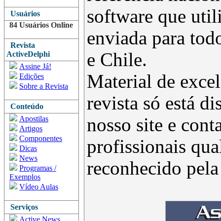
software que uti
Usuários
84 Usuários Online
enviada para todo
Revista
e Chile.
ActiveDelphi
Assine Já!
Material de excel
Edições
Sobre a Revista
revista só está d
Conteúdo
Apostilas
nosso site e con
Artigos
Componentes
profissionais qua
Dicas
News
reconhecido pel
Programas /
Exemplos
Vídeo Aulas
Serviços
Active News