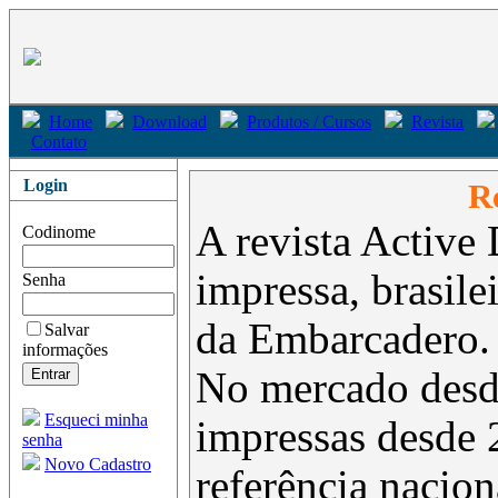
Home
Download
Produtos / Cursos
Revista
Contato
Login
Re
A revista Active 
Codinome
impressa, brasil
Senha
da Embarcadero.
Salvar
informações
No mercado desd
Esqueci minha
impressas desde 
senha
Novo Cadastro
referência nacion