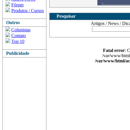
Fórum
Produtos / Cursos
Pesquisar
Outros
Artigos / News / Dicas 
Colunistas
Contato
Top 10
Fatal error
: 
Publicidade
/var/www/html/
/var/www/html/ac