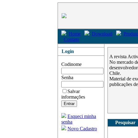
Home
Download
Produto
Contato
Login
A revista Acti
No mercado des
Codinome
desenvolvedore
Chile.
Senha
Material de ex
publicações de
Salvar
informações
Esqueci minha
senha
Pesquisar
Novo Cadastro