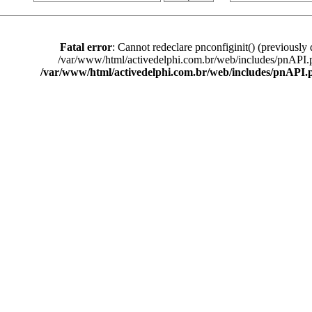
Fatal error
: Cannot redeclare pnconfiginit() (previously 
/var/www/html/activedelphi.com.br/web/includes/pnAPI.
/var/www/html/activedelphi.com.br/web/includes/pnAPI.