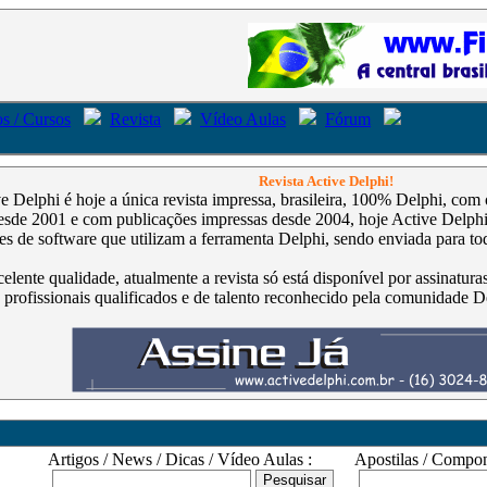
s / Cursos
Revista
Vídeo Aulas
Fórum
Revista Active Delphi!
ve Delphi é hoje a única revista impressa, brasileira, 100% Delphi, co
de 2001 e com publicações impressas desde 2004, hoje Active Delphi é
s de software que utilizam a ferramenta Delphi, sendo enviada para tod
celente qualidade, atualmente a revista só está disponível por assinatur
 profissionais qualificados e de talento reconhecido pela comunidade D
Artigos / News / Dicas / Vídeo Aulas :
Apostilas / Compone