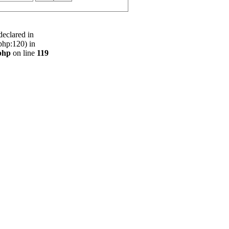
declared in
php:120) in
php
on line
119