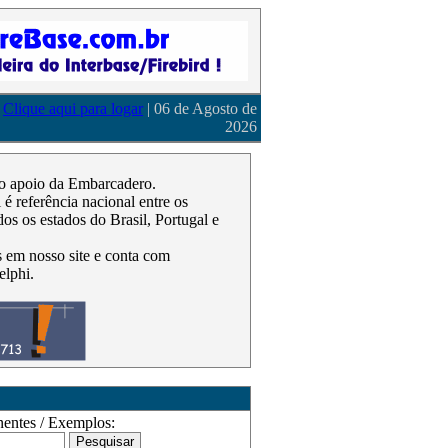
Clique aqui para logar
| 06 de Agosto de
2026
m o apoio da Embarcadero.
 referência nacional entre os
os os estados do Brasil, Portugal e
as em nosso site e conta com
elphi.
ntes / Exemplos: