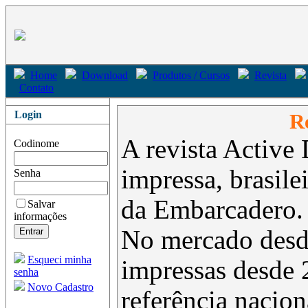
Home
Download
Produtos / Cursos
Revista
Contato
Login
Re
A revista Active 
Codinome
impressa, brasil
Senha
da Embarcadero.
Salvar
informações
No mercado desd
Esqueci minha
impressas desde 
senha
Novo Cadastro
referência nacion