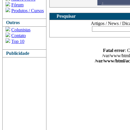
Fórum
Produtos / Cursos
Pesquisar
Outros
Artigos / News / Dicas 
Colunistas
Contato
Top 10
Fatal error
: 
Publicidade
/var/www/html/
/var/www/html/ac