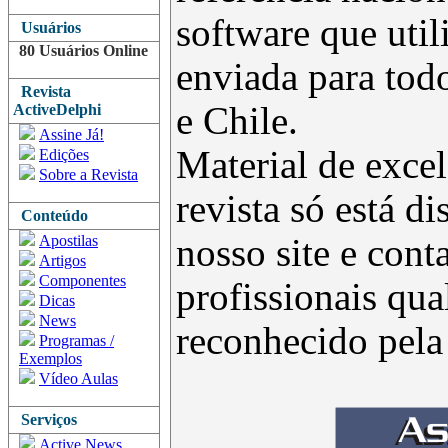
software que uti
Usuários
80 Usuários Online
enviada para todo
Revista
e Chile.
ActiveDelphi
Assine Já!
Material de excel
Edições
Sobre a Revista
revista só está d
Conteúdo
Apostilas
nosso site e con
Artigos
Componentes
profissionais qua
Dicas
News
reconhecido pel
Programas /
Exemplos
Vídeo Aulas
Serviços
Active News