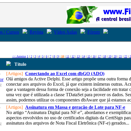
s / Cursos
Revista
Vídeo Aulas
Fórum
<< Anterior
1
|
2
|
3
|
4
|
5
|
6
|
7
|
8
|
9
|
10
|
11
|
12
|
13
|
14
|
15
|
16
|
17
|
18
|
19
|
20
|
21
|
22
|
2
Título
[Artigos]
Conectando ao Excel com dbGO (ADO)
9
Olá amigos da Active Delphi. Esse artigo propõe uma outra forma 
or
conectar aos arquivos do Excel, já que existem inúmeras outras. Ac
:
que a vantagem dessa forma de conexão seja a facilidade em tratar 
uma vez que é utilizada a classe TDataSet para prover os dados. S
assim, podemos utilizar os componentes dbAware que já estamos ac.
[Artigos]
Assinatura em Massa e geração de Lote para NF-e
9
No artigo “Assinatura Digital para NF-e”, abordamos e exemplific
aspectos envolvidos no uso de certificados digitais da CertiSign par
assinatura dos arquivos de Nota Fiscal Eletrônica (NF-e) gerados...
: