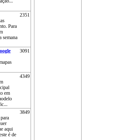
ação...
2351
ias
nto. Para
em
da semana
oogle
3091
 mapas
4349
om
cipal
to em
modelo
c...
3849
 para
quer
ue aqui
este é de