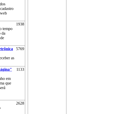
 dos
 cadastro
aweb
1938
co tempo
o da
 de
trônica
5769
eceber as
página"
1133
enho em
ema que
será
2628
o