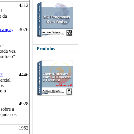
4312
l
e da
rança,
3076
er
Produtos
 cada vez
 sufoco”
 2
4446
ercial.
os
do o
4928
 sobre a
ajudar os
1952