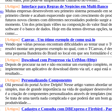
bom valor, pois pode-se simplesmente chamá-lo no evento...
[Artigos]
Interface para Regras de Negócios em Multi-Banco
8
Muitas empresas desenvolvem seu primeiro sistema pensando em s
oto
primeiro cliente e acabam esquecendo que com crescimento do prod
:
futuros novos clientes com diferentes necessidades poderão surgir a
momento. Um dos principais vilões na composição do valor final d
software é o banco de dados. Hoje em dia temos diversas opções, ta
como:...
[Artigos]
Canvas - Um ótimo exemplo de como usá-lo
8
Vendo que várias pessoas encontram dificuldades ao tentar usar o 
or
resolvi montar um pequeno exemplo no qual, com o TCanvas, é de
:
uma pequena Bandeira do Brasil no local em que seu formulário é cl
[Artigos]
Download com Progresso via UrlMon (Http)
8
Depois de procurar na net e não encontrar um exemplo completo, re
or
implementar um aplicativo de download direto via url, e aqui está o
:
resultado...
[Artigos]
Personalizando Componentes
8
Olá pessoal do portal Active Delphi! Nesse artigo vamos abordar u
al
simples, mas de grande importância na vida de qualquer desenvolve
:
é a criação de componentes personalizados através de templates (mo
Se trata de uma tarefa nada complicada e que poderá dar um bom g
produtividade....
[Artigos]
Cadastro e Consulta com DBExpress e Firebird - Par
8