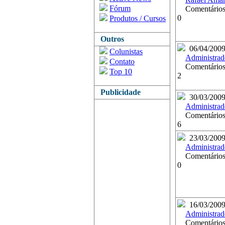
Fórum
Comentários
0
Produtos / Cursos
Outros
06/04/200
Colunistas
Administrad
Contato
Comentários
Top 10
2
Publicidade
30/03/200
Administrad
Comentários
6
23/03/200
Administrad
Comentários
0
16/03/200
Administrad
Comentários