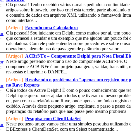
Olá pessoal! Tenho recebido vários e-mails pedindo a continuidade
:
artigos sobre Intraweb, por isso criei esta terceira parte abordando o
e consulta de dados em arquivos XML utilizando o framework Intr
como interface...
[Artigos]
Fazendo uma Calculadora
9
Olá pessoal! Sou iniciante em Delphi como muitos por aí, tem pou
or
que comecei a estudar e um exemplo que me ajudou um pouco foi 
:
calculadora. Com ele pude entender sobre procedures e sobre o uso
operadores, além do uso de passagem de parâmetro por valor...
[Artigos]
ACBrNFe – Componente Delphi para Nota Fiscal Ele
9
Neste artigo pretendo mostrar o uso do componente ACBrNFe. O
or
componente ACBrNFe é um projeto para gerar, validar, transmitir, r
:
respostas e imprimir o DANFE...
[Artigos]
Resolvendo o problema do "apenas um registro por 
9
no Rave Reports
or
Olá a todos da Active Delphi! É com o pouco conhecimento que t
:
Delphi que quero poder ajudar a todos que tiveram o mesmo probl
eu, para criar os relatórios no Rave, onde apenas um único registro 
exibido. Através deste pequeno artigo, explicarei o passo a passo da
preparação do relatório para que não passe pelo mesmo problema
[Artigos]
Pesquisa com ClientDataSet
9
Neste pequeno artigo vamos criar uma simples pesquisa utilizando 
or
DBExpress e ClientDataSet, com um Select parametrizado...
: