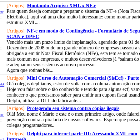
[Artigos]
Montando Arquivo XML x NF-e
9
Para quem deseja começar a preparar o sistema da NF-e (Nota Fisca
or
Eletrônica), aqui vai uma dica muito interessante: como montar part
:
estrutura XML...
[Artigos]
NF-e em modo de Contingência - Formulário de Segu
9
SCAN e DPEC
Vencido mais um prazo limite de implantação, agendado para 01 de
Dezembro de 2008 onde um grande número de empresas passou a s
:
obrigada a emitir Nota Fiscal Eletrônica (NFe), esta tem se tornado
mais comum nas empresas, e muitos desenvolvedores já “saíram do
e adequaram seus sistemas ao novo processo.
Agora que rotinas bás...
[Artigos]
Mini Curso de Automação Comercial (SisEcf) - Parte
9
Olá colegas dephianos, estou de volta com a coluna automação com
es
Hoje vou falar sobre o tão conhecido e temido para alguns ecf, vam
:
conhecer o que precisamos saber para emitir um cupom fiscal usan
Delphi, utilizar a DLL do fabricante...
[Artigos]
Protegendo seu sistema contra cópias ilegais
9
Olá! Meu nome é Mário e este é o meu primeiro artigo, onde falarei
or
prevenção contra a pirataria de nossos softwares. Espero que possa 
:
colegas programadores...
[Artigos]
Delphi para internet parte III: Acessando XML com
9
Intraweb
al