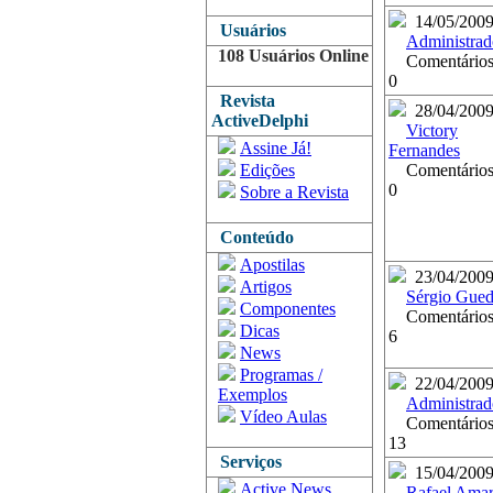
14/05/200
Usuários
Administrad
108 Usuários Online
Comentários
0
Revista
28/04/200
ActiveDelphi
Victory
Assine Já!
Fernandes
Edições
Comentários
0
Sobre a Revista
Conteúdo
Apostilas
23/04/200
Artigos
Sérgio Gued
Componentes
Comentários
Dicas
6
News
Programas /
22/04/200
Exemplos
Administrad
Vídeo Aulas
Comentários
13
Serviços
15/04/200
Active News
Rafael Amar