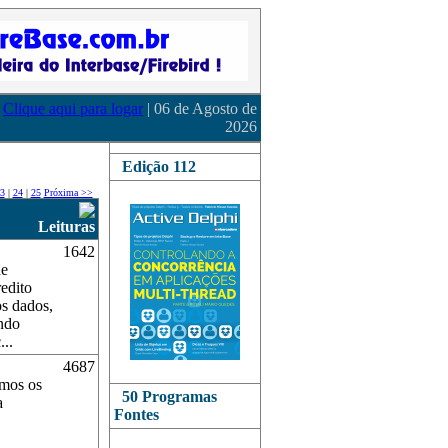
Clique aqui para logar
| 06 de Agosto de
2026
Edição 112
3
|
24
|
25
Próxima >>
Leituras
1642
de
redito
os dados,
endo
..
4687
amos os
50 Programas
a
Fontes