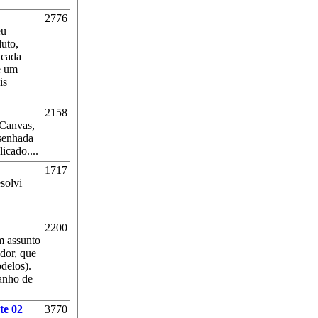
2776
eu
uto,
 cada
e um
is
2158
TCanvas,
senhada
icado....
1717
solvi
2200
m assunto
dor, que
delos).
anho de
te 02
3770