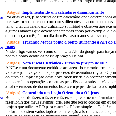
que muito me ajudou e então resolvi publicar o artigo e minha adapt
:
[Artigos]
Implementando um calendário dinamicamente
8
Por duas vezes, já necessitei de um calendário onde determinados d
or
precisavam ser marcados com cores diferentes de acordo com o eve
:
tanto, criei um calendário utilizando stringgrid e observei que exist
algumas nuances que devem ser atentadas como por exemplo: dia 
que começa o mês, último dia do mês, caso o ano seja bissexto,...
[Artigos]
Traçando Mapas ponto a ponto utilizando a API do g
maps
or
Neste artigo vamos ver como se utiliza a API do google para traçar
:
ponto a ponto dentro da nossa aplicação Delphi...
[Artigos]
Nota Fiscal Eletrônica - Erros do projeto de NFe
A NF-e é um documento emitido e armazenado eletronicamente, c
validade jurídica garantida por processo de assinatura digital. O prin
objetivo da implantação desta nova modalidade é o acompanhamen
:
tempo real das operações comercias pelo Fisco e a substituição do 
atual de emissão de documentos fiscais em papel, de forma a simplifi
[Artigos]
Contruindo um Login Orientado a O bjetos
Bom, depois de fazer, refazer e refazer, sempre o mesmo formulário
or
fazer login dos meus sistemas, criei este que posso colocar em qual
:
projeto que utiliza ADO para conexão. E bem simples e fácil. Sei q
no fórum existem vários tópicos com relação a isso, mais achei que 