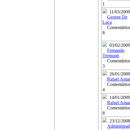
1
11/03/2009
George De
Luca
Comentários
8
03/02/200
Fernando
Tremonti
Comentários
3
26/01/200
Rafael Amar
Comentários
4
14/01/200
Rafael Amar
Comentários
8
23/12/200
Administrad