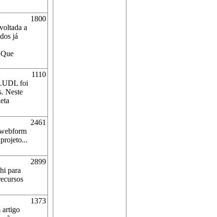
1800
voltada a
odos já
? Que
1110
 .UDL foi
s. Neste
leta
2461
 webform
rojeto...
2899
hi para
recursos
1373
 artigo