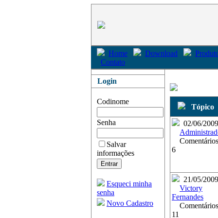
Home
Download
Produto
Contato
Login
Codinome
Tópico
Senha
02/06/200
Administrad
Comentários
Salvar
6
informações
21/05/200
Esqueci minha
Victory
senha
Fernandes
Novo Cadastro
Comentários
11