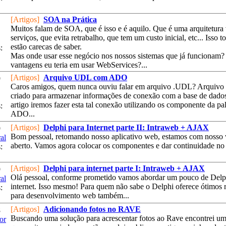
[Artigos]
SOA na Prática
Muitos falam de SOA, que é isso e é aquilo. Que é uma arquitetura 
serviços, que evita retrabalho, que tem um custo inicial, etc... Isso t
estão carecas de saber.
:
Mas onde usar esse negócio nos nossos sistemas que já funcionam
vantagens eu teria em usar WebServices?...
[Artigos]
Arquivo UDL com ADO
9
Caros amigos, quem nunca ouviu falar em arquivo .UDL? Arquivo
criado para armazenar informações de conexão com a base de dado
artigo iremos fazer esta tal conexão utilizando os componente da pa
:
ADO...
[Artigos]
Delphi para Internet parte II: Intraweb + AJAX
9
Bom pessoal, retomando nosso aplicativo web, estamos com nosso
al
aberto. Vamos agora colocar os componentes e dar continuidade no p
:
[Artigos]
Delphi para internet parte I: Intraweb + AJAX
9
Olá pessoal, conforme prometido vamos abordar um pouco de Delp
al
internet. Isso mesmo! Para quem não sabe o Delphi oferece ótimos 
:
para desenvolvimento web também...
[Artigos]
Adicionando fotos no RAVE
8
Buscando uma solução para acrescentar fotos ao Rave encontrei um
or