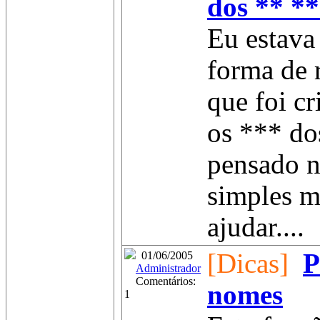
dos ** *
Eu estav
forma de 
que foi c
os *** do
pensado n
simples m
ajudar....
[Dicas]
P
01/06/2005
Administrador
Comentários:
nomes
1