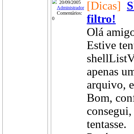
[Dicas]
S
20/09/2005
Administrador
Comentários:
filtro!
0
Olá amigo
Estive ten
shellList
apenas um
arquivo, e
Bom, conf
consegui,
tentasse.