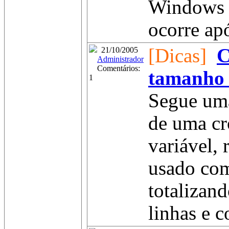
Windows 
ocorre após
[Dicas]
C
21/10/2005
Administrador
Comentários:
tamanho 
1
Segue uma
de uma cr
variável, 
usado com
totalizand
linhas e c