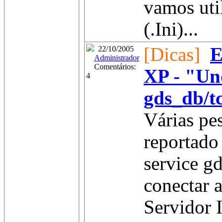
vamos uti
(.Ini)...
[Dicas]
E
22/10/2005
Administrador
Comentários:
XP - "Und
4
gds_db/t
Várias pe
reportado
service gd
conectar 
Servidor 