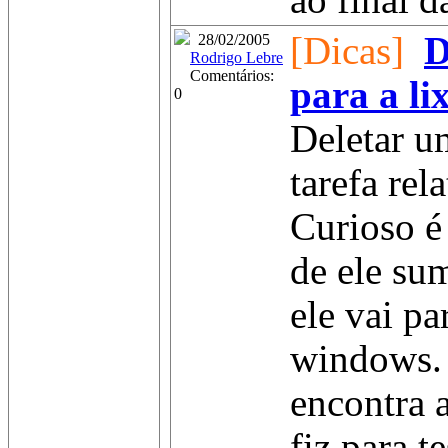
ao final d
[Dicas]
D
28/02/2005
Rodrigo Lebre
Comentários:
para a li
0
Deletar u
tarefa rel
Curioso é 
de ele su
ele vai pa
windows.
encontra 
fiz para te