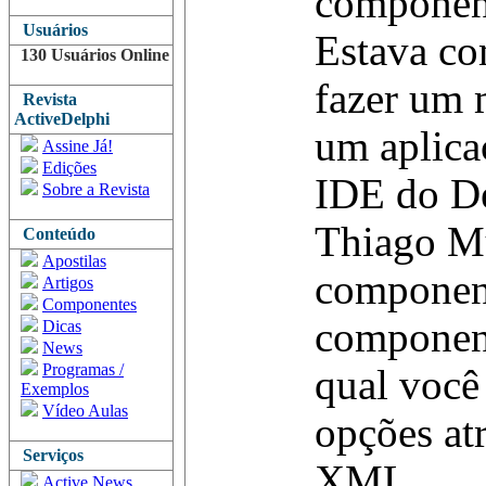
componen
Usuários
Estava c
130 Usuários Online
fazer um 
Revista
ActiveDelphi
um aplica
Assine Já!
Edições
IDE do De
Sobre a Revista
Thiago Mu
Conteúdo
Apostilas
componen
Artigos
Componentes
component
Dicas
News
Programas /
qual você
Exemplos
Vídeo Aulas
opções at
Serviços
XML....
Active News