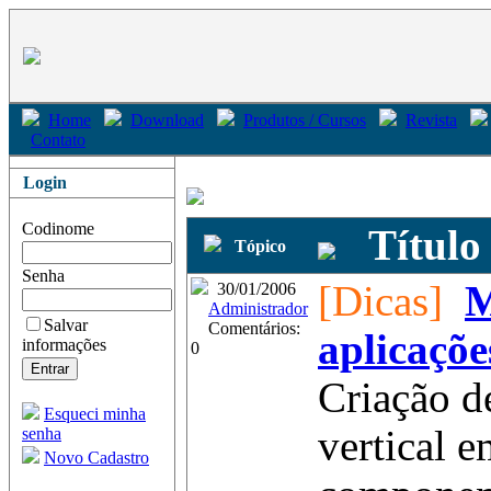
Home
Download
Produtos / Cursos
Revista
Contato
Login
Codinome
Título
Tópico
Senha
[Dicas]
M
30/01/2006
Administrador
Salvar
Comentários:
aplicaçõ
informações
0
Criação d
Esqueci minha
vertical 
senha
Novo Cadastro