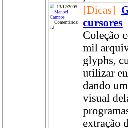
[Dicas]
G
13/12/2005
Manoel
Campos
cursores
Comentários:
12
Coleção c
mil arqui
glyphs, c
utilizar e
dando um 
visual del
programas
extração d