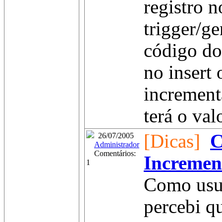
registro n
trigger/ge
código do 
no insert 
increment
terá o valo
[Dicas]
C
26/07/2005
Administrador
Comentários:
Incremen
1
Como usu
percebi q