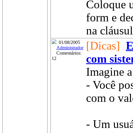
Coloque 
form e de
na cláusul
[Dicas]
E
01/08/2005
Administrador
Comentários:
com sist
12
Imagine a
- Você po
com o val
- Um usuá