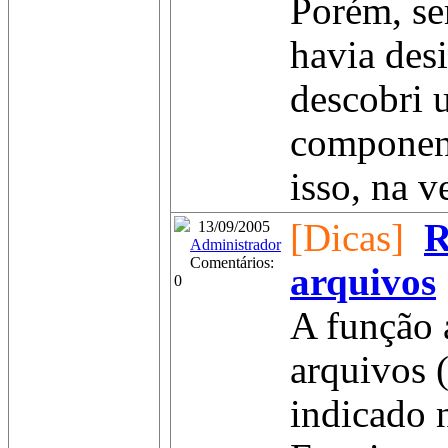
Porém, se
havia desi
descobri 
component
isso, na v
[Dicas]
R
13/09/2005
Administrador
Comentários:
arquivos
0
A função 
arquivos 
indicado 