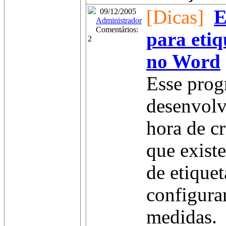
[Dicas]
E
09/12/2005
Administrador
Comentários:
para eti
2
no Word
Esse prog
desenvolvi
hora de cr
que exist
de etiquet
configura
medidas.