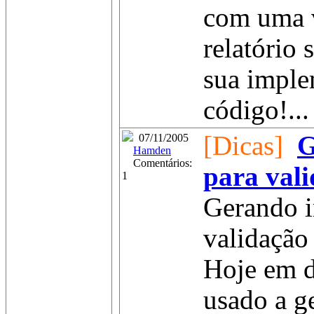
com uma 
relatório 
sua imple
código!...
[Dicas]
G
07/11/2005
Hamden
Comentários:
para val
1
Gerando 
validação
Hoje em d
usado a g