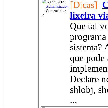
[Dicas]
C
21/09/2005
Administrador
Comentários:
lixeira v
2
Que tal v
programa 
sistema? 
que pode 
implement
Declare n
shlobj, sh
...