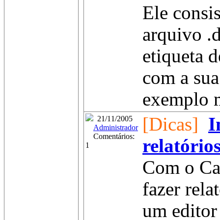
Ele consi
arquivo .
etiqueta d
com a sua
exemplo mo
[Dicas]
I
21/11/2005
Administrador
Comentários:
relatório
1
Com o Ca
fazer rel
um editor 