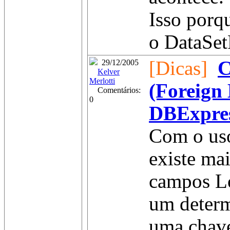
Isso porq
o DataSetP
[Dicas]
C
29/12/2005
Kelver
Merlotti
(Foreign
Comentários:
0
DBExpres
Com o us
existe mai
campos Lo
um deter
uma chave