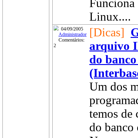
Funciona
Linux....
[Dicas]
G
04/09/2005
Administrador
Comentários:
arquivo 
2
do banco
(Interbas
Um dos m
programad
temos de 
do banco 