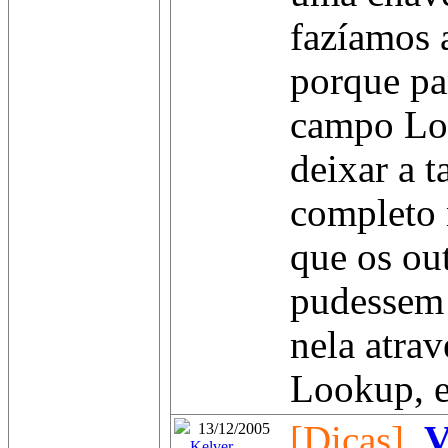
fazíamos 
porque pa
campo Loo
deixar a t
completo 
que os out
pudessem 
nela atra
Lookup, e 
[Dicas]
V
13/12/2005
Kelver