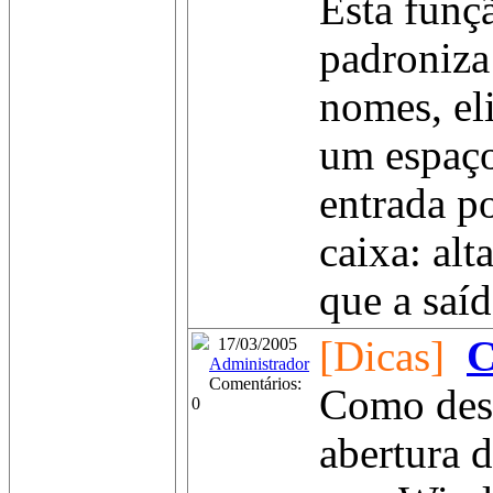
Esta funçã
padroniza
nomes, el
um espaço
entrada p
caixa: alt
que a saíd
[Dicas]
C
17/03/2005
Administrador
Comentários:
Como desab
0
abertura 