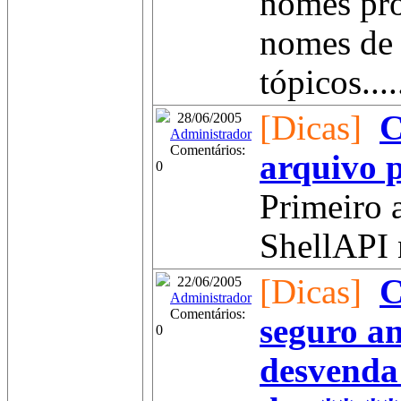
nomes pr
nomes de 
tópicos....
[Dicas]
C
28/06/2005
Administrador
Comentários:
arquivo p
0
Primeiro 
ShellAPI n
[Dicas]
C
22/06/2005
Administrador
Comentários:
seguro a
0
desvenda 