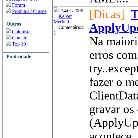
Fórum
[Dicas]
T
24/01/2006
Produtos / Cursos
Kelver
Merlotti
Outros
ApplyUp
Comentários:
Colunistas
1
Na maiori
Contato
Top 10
erros com
Publicidade
try..exce
fazer o 
ClientDat
gravar os
(ApplyUpd
acontece.