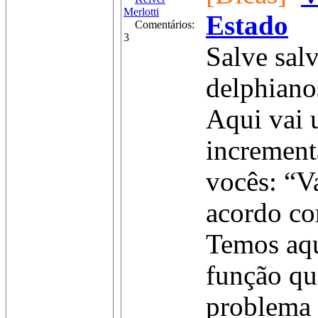
Merlotti
Estado
Comentários:
3
Salve sal
delphiano
Aqui vai 
increment
vocês: “V
acordo co
Temos aq
função qu
problema (