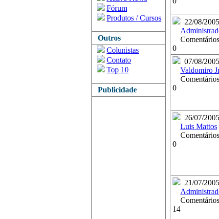
0
Fórum
Produtos / Cursos
22/08/200
Administrad
Outros
Comentários
0
Colunistas
Contato
07/08/200
Top 10
Valdomiro Jr
Comentários
0
Publicidade
26/07/200
Luis Mattos
Comentários
0
21/07/200
Administrad
Comentários
14