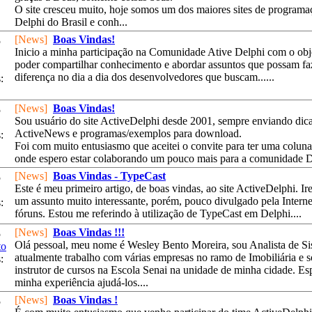
O site cresceu muito, hoje somos um dos maiores sites de programa
Delphi do Brasil e conh...
[News]
Boas Vindas!
5
Inicio a minha participação na Comunidade Ative Delphi com o obj
poder compartilhar conhecimento e abordar assuntos que possam fa
diferença no dia a dia dos desenvolvedores que buscam......
:
[News]
Boas Vindas!
5
Sou usuário do site ActiveDelphi desde 2001, sempre enviando dica
ActiveNews e programas/exemplos para download.
:
Foi com muito entusiasmo que aceitei o convite para ter uma coluna 
onde espero estar colaborando um pouco mais para a comunidade De
[News]
Boas Vindas - TypeCast
5
Este é meu primeiro artigo, de boas vindas, ao site ActiveDelphi. Ir
um assunto muito interessante, porém, pouco divulgado pela Interne
:
fóruns. Estou me referindo à utilização de TypeCast em Delphi....
[News]
Boas Vindas !!!
5
Olá pessoal, meu nome é Wesley Bento Moreira, sou Analista de Si
to
atualmente trabalho com várias empresas no ramo de Imobiliária e 
:
instrutor de cursos na Escola Senai na unidade de minha cidade. E
minha experiência ajudá-los....
[News]
Boas Vindas !
5