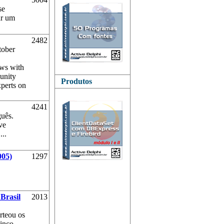
se
ar um
2482
tober
ews with
unity
Produtos
xperts on
4241
guês.
ve
...
005)
1297
Brasil
2013
rteou os
cinco