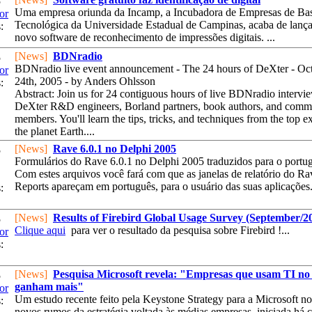
5
Uma empresa oriunda da Incamp, a Incubadora de Empresas de Ba
or
Tecnológica da Universidade Estadual de Campinas, acaba de lanç
:
novo software de reconhecimento de impressões digitais. ...
[News]
BDNradio
5
BDNradio live event announcement - The 24 hours of DeXter - Oc
or
24th, 2005 - by Anders Ohlsson
:
Abstract: Join us for 24 contiguous hours of live BDNradio intervi
DeXter R&D engineers, Borland partners, book authors, and comm
members. You'll learn the tips, tricks, and techniques from the top e
the planet Earth....
[News]
Rave 6.0.1 no Delphi 2005
5
Formulários do Rave 6.0.1 no Delphi 2005 traduzidos para o portu
Com estes arquivos você fará com que as janelas de relatório do Ra
Reports apareçam em português, para o usuário das suas aplicações.
:
[News]
Results of Firebird Global Usage Survey (September/2
5
Clique aqui
para ver o resultado da pesquisa sobre Firebird !...
or
:
[News]
Pesquisa Microsoft revela: "Empresas que usam TI no 
5
ganham mais"
or
Um estudo recente feito pela Keystone Strategy para a Microsoft no
:
novos rumos da estratégia voltada às médias empresas, iniciada há 