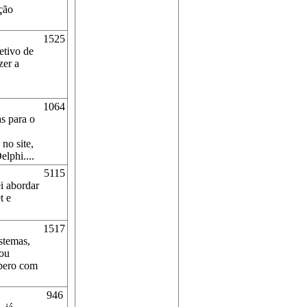
ção
1525
etivo de
zer a
1064
s para o
no site,
lphi....
5115
ei abordar
t e
1517
stemas,
sou
spero com
946