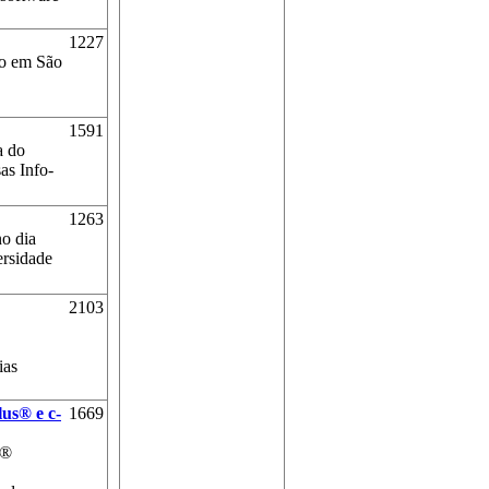
1227
do em São
1591
a do
as Info-
1263
no dia
rsidade
2103
ias
us® e c-
1669
e®