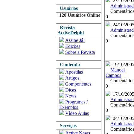
27/10/200
Administrad
Usuários
Comentários
120 Usuários Online
0
24/10/200
Revista
Administrad
ActiveDelphi
Comentários
Assine Já!
0
Edições
Sobre a Revista
Conteúdo
19/10/200
Manoel
Apostilas
Campos
Artigos
Comentários
Componentes
0
Dicas
17/10/200
News
Administrad
Programas /
Comentários
Exemplos
0
Vídeo Aulas
04/10/200
Administrad
Serviços
Comentários
Active News