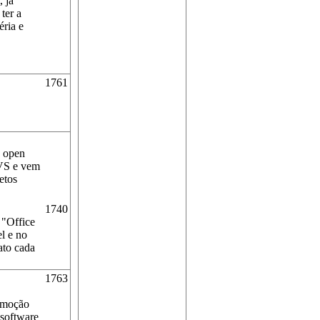
 já
ter a
éria e
1761
a open
CVS e vem
etos
1740
 "Office
l e no
ato cada
1763
romoção
 software