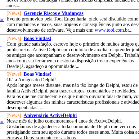
anos....
[News]
Gerencie Riscos e Mudanças
5
Evento promovido pela Tool Engenharia, onde será discutido como 
or
com mudanças e riscos, suas origens e consequências junto aos desa
:
desenvolvimento de software. Veja mais em:
www.tool.com.br
...
[News]
Boas Vindas!
5
Com grande satisfação, escrevo hoje o primeiro de muitos artigos q
.
publicarei na Active Delphi com o intuito de auxiliar e aprender ju
:
os amigos que acompanham o desenvolvimento em Delphi. Trabalh
anos com esta ferramenta e estou a disposição trocar experiências.
Desde já, agradeço a oportunidade!...
[News]
Boas Vindas!
5
Olá a Amigos do Delphi!
Após longos meses distante, mas não tão longe do Delphi, estou de 
:
família ActiveDelphi, para trazer artigos, comentários e novidades.
Para os que me conhecem e os que nunca ouviram falar de mim, vo
descrever algumas das minhas características profissionais e atividad
desempenhadas......
[News]
Aniversário ActiveDelphi
5
Neste mês de julho comemoramos 4 anos de ActiveDelphi.
or
Gostaríamos de agradecer a toda comunidade Delphi que vem nos
:
prestigiando com seu apoio durante todos esses anos. Muita coisa a
graças a Deus, somente coisas boas.