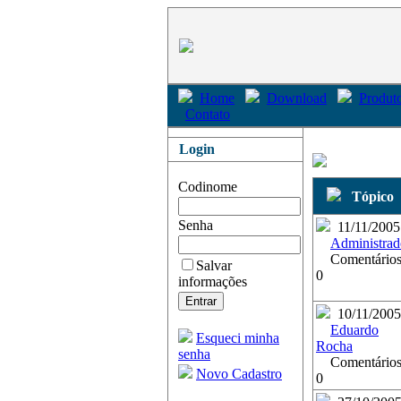
Home
Download
Produto
Contato
Login
Codinome
Tópico
Senha
11/11/2005
Administrad
Comentários
Salvar
0
informações
10/11/2005
Eduardo
Esqueci minha
Rocha
senha
Comentários
Novo Cadastro
0