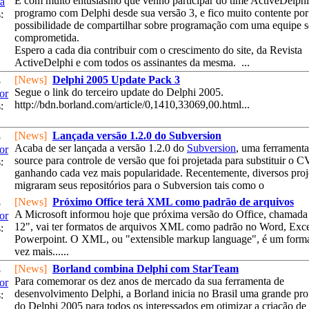
É com muito entusiasmo que venho participar do time ActiveDelphi,
a
programo com Delphi desde sua versão 3, e fico muito contente por 
:
possibilidade de compartilhar sobre programação com uma equipe s
comprometida.
Espero a cada dia contribuir com o crescimento do site, da Revista
ActiveDelphi e com todos os assinantes da mesma. ...
[News]
Delphi 2005 Update Pack 3
5
Segue o link do terceiro update do Delphi 2005.
or
http://bdn.borland.com/article/0,1410,33069,00.html...
:
[News]
Lançada versão 1.2.0 do Subversion
5
Acaba de ser lançada a versão 1.2.0 do
Subversion
, uma ferrament
or
source para controle de versão que foi projetada para substituir o 
:
ganhando cada vez mais popularidade. Recentemente, diversos proj
migraram seus repositórios para o Subversion tais como o
[News]
Próximo Office terá XML como padrão de arquivos
5
A Microsoft informou hoje que próxima versão do Office, chamada
or
12", vai ter formatos de arquivos XML como padrão no Word, Exce
:
Powerpoint. O XML, ou "extensible markup language", é um form
vez mais......
[News]
Borland combina Delphi com StarTeam
5
Para comemorar os dez anos de mercado da sua ferramenta de
or
desenvolvimento Delphi, a Borland inicia no Brasil uma grande p
:
do Delphi 2005 para todos os interessados em otimizar a criação de