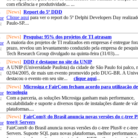
com eficiência e produtividade... ...
[News]
Report do 5º DDD
5
Clique aqui
para ver o report do 5º Delphi Developers Day realiza
or
Paulo-SP....
:
[News]
Pesquisa: 95% dos projetos de TI atrasam
5
A maioria dos projetos de TI realizados em empresas é entregue for
or
prazo, revelou um levantamento conduzido pela empresa de pesquis
:
Tech Research Group divulgado na quinta-feira (31/03)....
[News]
DDD é destaque no site da UNIP
5
A UNIP (Universidade Paulista) da cidade de São Paulo foi palco, 
or
02/04/2005, de mais um evento promovido pelo DUG-BR. A Unive
:
destacou o evento em seu site...
clique aqui
...
[News]
Microsiga e FairCom fecham acordo para utilização de
5
tecnologia
or
Com a parceria, as soluções Microsiga ganham mais performance,
:
escalabilidade e suporte a diversos tipos de instalações diante de vár
plataformas....
[News]
FairCom® do Brasil anuncia novas versões do c-tree Pl
5
tree® Servers
or
FairCom® do Brasil anuncia novas versões do c-tree Plus® e c-tre
:
Servers. Suporte SQL para novas plataformas, melhor performance,