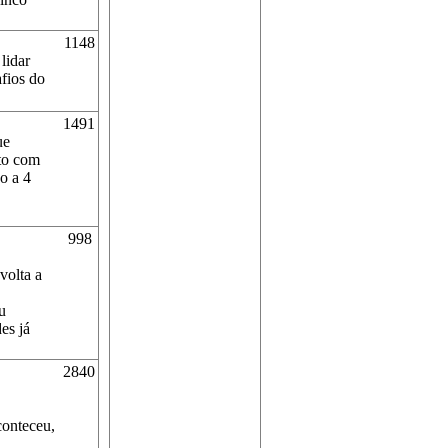
1148
lidar
fios do
1491
ue
nto com
o a 4
998
volta a
u
es já
2840
conteceu,