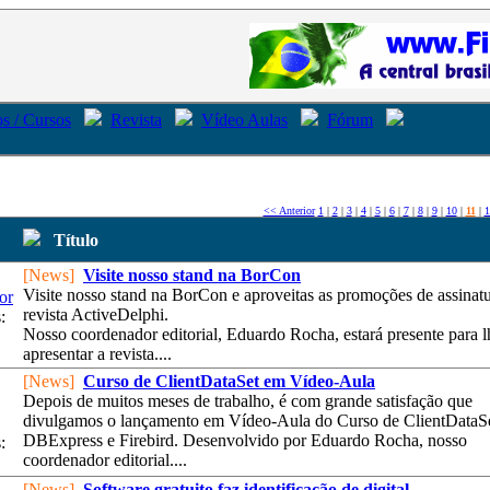
s / Cursos
Revista
Vídeo Aulas
Fórum
<< Anterior
1
|
2
|
3
|
4
|
5
|
6
|
7
|
8
|
9
|
10
|
11
|
1
Título
[News]
Visite nosso stand na BorCon
Visite nosso stand na BorCon e aproveitas as promoções de assinat
or
revista ActiveDelphi.
:
Nosso coordenador editorial, Eduardo Rocha, estará presente para l
apresentar a revista....
[News]
Curso de ClientDataSet em Vídeo-Aula
Depois de muitos meses de trabalho, é com grande satisfação que
divulgamos o lançamento em Vídeo-Aula do Curso de ClientDataS
DBExpress e Firebird. Desenvolvido por Eduardo Rocha, nosso
:
coordenador editorial....
[News]
Software gratuito faz identificação de digital