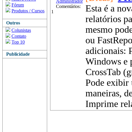
Administrador
Fórum
Esta é a no
Comentários:
Produtos / Cursos
1
relatórios p
Outros
mesmo poder
Colunistas
Contato
ou FastRepor
Top 10
adicionais: 
Publicidade
Windows e 
CrossTab (gr
Pode exibir 
maneiras, d
Imprime rel