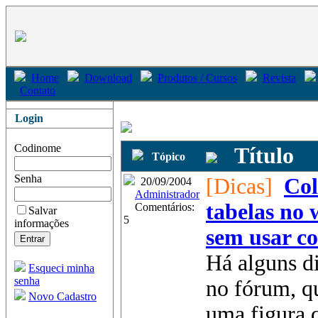
Home
Download
Produtos / Cursos
Revista
Contato
Login
Codinome
Título
Tópico
Senha
[Dicas]
Col
20/09/2004
Administrador
tabelas no 
Comentários:
Salvar
5
informações
sem usar c
Há alguns d
Esqueci minha
senha
no fórum, q
Novo Cadastro
uma figura 