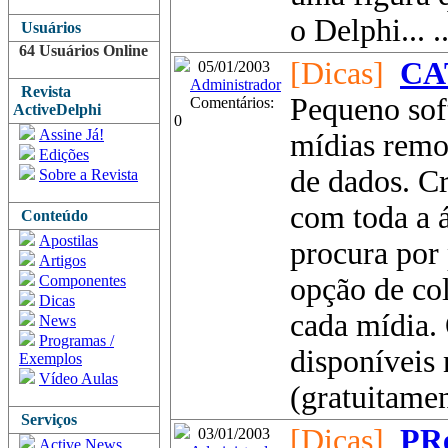
o Delphi... ..
Usuários
64 Usuários Online
[Dicas]
CA
05/01/2003
Administrador
Revista
Pequeno sof
Comentários:
ActiveDelphi
0
Assine Já!
mídias remo
Edições
de dados. Cr
Sobre a Revista
com toda a á
Conteúdo
Apostilas
procura por
Artigos
Componentes
opção de co
Dicas
cada mídia. 
News
Programas /
disponíveis 
Exemplos
Vídeo Aulas
(gratuitament
Serviços
[Dicas]
PRe
03/01/2003
Active News