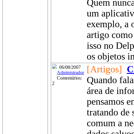
Quem nunca 
um aplicati
exemplo, a 
artigo como
isso no Delp
os objetos in
[Artigos]
C
06/08/2007
Administrador
Quando fala
Comentários:
2
área de info
pensamos em
tratando de 
comum a nec
dados salvos