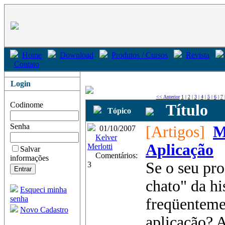
Home
Download
Produtos / Cursos
Revista
Contato
Login
<< Anterior
1
|
2
|
3
|
4
|
5
|
6
|
7
Codinome
Título
Tópico
Senha
[Artigos]
M
01/10/2007
Kelver
Aplicação
Merlotti
Salvar
Comentários:
informações
Se o seu pro
3
chato" da hi
Esqueci minha
senha
freqüenteme
Novo Cadastro
aplicação? A