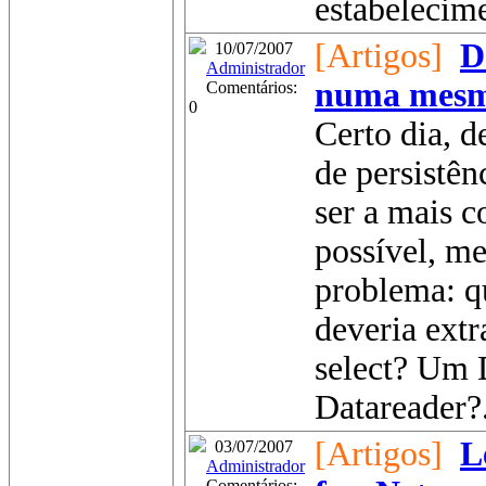
estabelecime
[Artigos]
D
10/07/2007
Administrador
numa mesma
Comentários:
0
Certo dia, 
de persistên
ser a mais c
possível, m
problema: qu
deveria extr
select? Um 
Datareader?.
[Artigos]
L
03/07/2007
Administrador
Comentários: