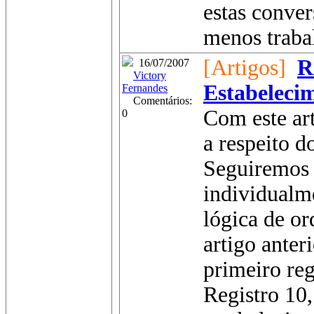
estas conve
menos trabal
[Artigos]
R
16/07/2007
Victory
Estabeleci
Fernandes
Comentários:
Com este art
0
a respeito d
Seguiremos 
individualm
lógica de o
artigo anter
primeiro reg
Registro 10,