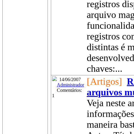
registros di
arquivo magn
funcionalid
registros co
distintas é
desenvolved
chaves:...
[Artigos]
R
14/06/2007
Administrador
arquivos m
Comentários:
1
Veja neste 
informações
maneira bast