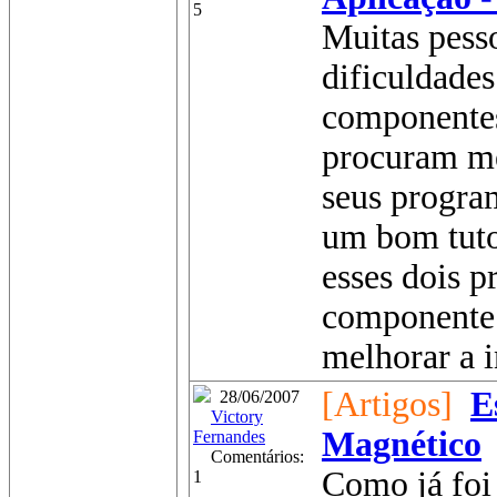
5
Muitas pess
dificuldades
componentes
procuram me
seus progra
um bom tuto
esses dois 
componente 
melhorar a i
[Artigos]
E
28/06/2007
Victory
Magnético
Fernandes
Comentários:
Como já foi 
1