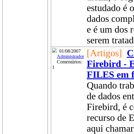
estudado é 
dados compl
e é um dos r
serem tratado
[Artigos]
C
01/08/2007
Administrador
Firebird 
Comentários:
1
FILES em f
Quando tra
de dados ent
Firebird, é
recurso de
aqui chamare