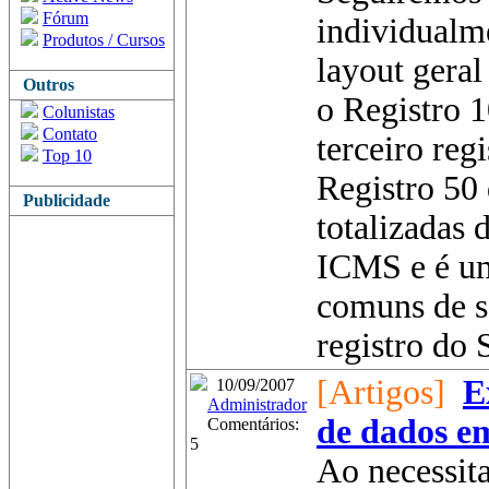
Fórum
individualm
Produtos / Cursos
layout geral
Outros
o Registro 1
Colunistas
Contato
terceiro reg
Top 10
Registro 50
Publicidade
totalizadas 
ICMS e é um
comuns de 
registro do S
[Artigos]
E
10/09/2007
Administrador
de dados e
Comentários:
5
Ao necessita