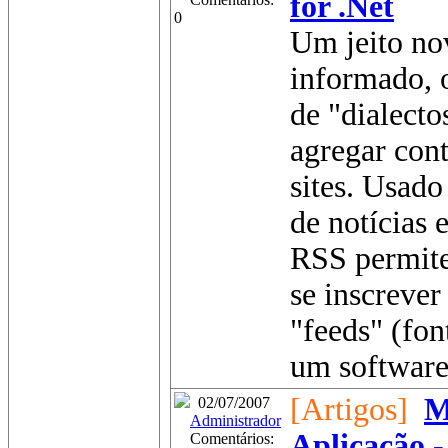
for .Net
0
Um jeito nov
informado, 
de "dialect
agregar con
sites. Usado
de notícias 
RSS permite 
se inscrever
"feeds" (fon
um software 
[Artigos]
M
02/07/2007
Administrador
Aplicação 
Comentários: