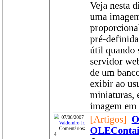
Veja nesta 
uma imagem
proporciona
pré-definid
útil quando
servidor we
de um banco
exibir ao us
miniaturas, 
imagem em s
[Artigos]
O
07/08/2007
Valdomiro Jr.
OLEContai
Comentários:
4