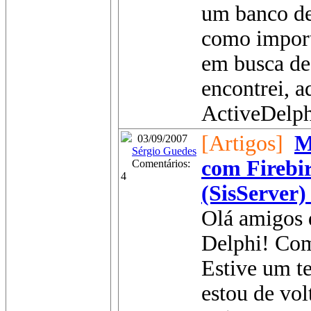
um banco de 
como import
em busca de
encontrei, 
ActiveDelphi
[Artigos]
M
03/09/2007
Sérgio Guedes
com Firebi
Comentários:
4
(SisServer)
Olá amigos 
Delphi! Com
Estive um t
estou de vol