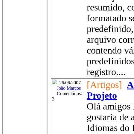
resumido, c
formatado 
predefinido,
arquivo cor
contendo vá
predefinido
registro....
[Artigos]
A
26/06/2007
João Marcos
Projeto
Comentários:
3
Olá amigos l
gostaria de 
Idiomas do