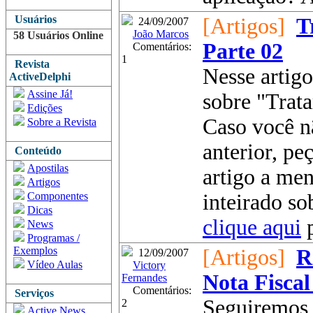
Usuários
[Artigos]
T
24/09/2007
João Marcos
58 Usuários Online
Parte 02
Comentários:
1
Revista
Nesse artig
ActiveDelphi
Assine Já!
sobre "Trat
Edições
Caso você nã
Sobre a Revista
anterior, pe
Conteúdo
Apostilas
artigo a me
Artigos
Componentes
inteirado so
Dicas
clique aqui
p
News
Programas /
Exemplos
[Artigos]
R
12/09/2007
Vídeo Aulas
Victory
Nota Fisca
Fernandes
Comentários:
Serviços
Seguiremos 
2
Active News