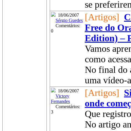
se preferirem
[Artigos]
C
18/06/2007
Sérgio Guedes
Free do Ora
Comentários:
0
Edition) – 
Vamos apren
como acessar
No final do 
uma vídeo-au
[Artigos]
S
18/06/2007
Victory
onde começ
Fernandes
Comentários:
Que registro
3
No artigo an