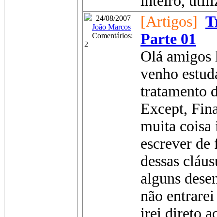
inteiro, util
[Artigos]
T
24/08/2007
João Marcos
Parte 01
Comentários:
2
Olá amigos 
venho estud
tratamento 
Except, Fina
muita coisa 
escrever de 
dessas cláus
alguns dese
não entrarei
irei direto a