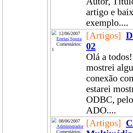
Autor, Títul
artigo e bai
exemplo....
[Artigos]
D
12/06/2007
Eneias Souza
02
Comentários:
1
Olá a todos
mostrei alg
conexão co
estarei mos
ODBC, pelo
ADO....
[Artigos]
C
08/06/2007
Administrador
Comentários: