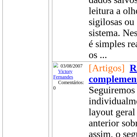
leitura a o
sigilosas ou
sistema. Ne
é simples re
os ...
[Artigos]
R
03/08/2007
Victory
complement
Fernandes
Comentários:
Seguiremos 
0
individualm
layout geral
anterior sob
assim, o seg