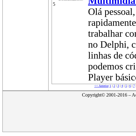
Multimídia
5
Olá pessoal
rapidamente
trabalhar c
no Delphi, 
linhas de có
podemos cri
Player básic
<< Anterior
1
|
2
|
3
|
4
|
5
|
6
|
7
Copyright© 2001-2016 – Act