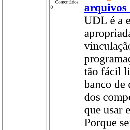
Comentários:
arquivo
0
UDL é a e
apropriad
vinculaçã
programaç
tão fácil 
banco de 
dos comp
que usar e
Porque sem