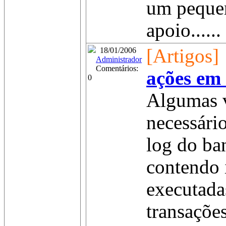
um pequen
apoio......
[Artigos]
18/01/2006
Administrador
Comentários:
ações em 
0
Algumas v
necessári
log do ba
contendo 
executadas
transações