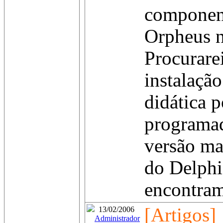
componen
Orpheus n
Procurare
instalaçã
didática p
programad
versão ma
do Delphi
encontram
[Artigos]
13/02/2006
Administrador