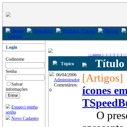
Home
Download
Produtos / Cursos
Revista
Contato
Login
<< Anterior
1
|
2
|
3
|
4
|
5
|
6
|
7
Codinome
Título
Tópico
Senha
[Artigos]
06/04/2006
Administrador
Salvar
Comentários:
ícones em
informações
0
TSpeedB
Esqueci minha
O presen
senha
Novo Cadastro