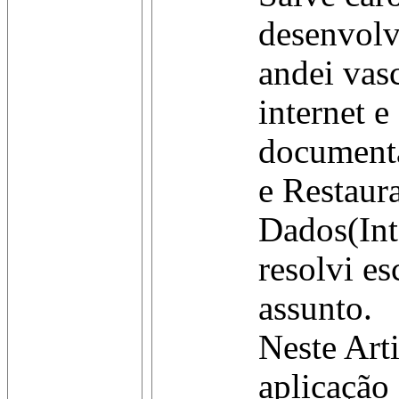
desenvol
andei vas
internet e
document
e Restaur
Dados(Int
resolvi es
assunto.
Neste Art
aplicação