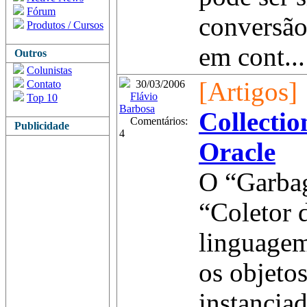
Fórum
conversão
Produtos / Cursos
em cont...
Outros
Colunistas
[Artigos]
Contato
30/03/2006
Flávio
Top 10
Barbosa
Collectio
Comentários:
Publicidade
4
Oracle
O “Garbag
“Coletor 
linguagem
os objetos
instanciad