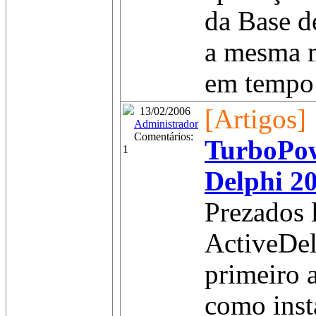
da Base d
a mesma 
em tempo r
[Artigos]
13/02/2006
Administrador
Comentários:
TurboPo
1
Delphi 2
Prezados l
ActiveDel
primeiro 
como insta