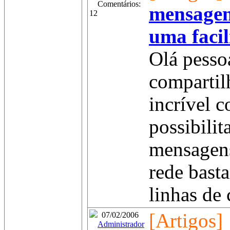
Comentários:
mensagen
12
uma facil
Olá pesso
compartil
incrível 
possibilit
mensagens
rede bast
linhas de
[Artigos]
07/02/2006
Administrador