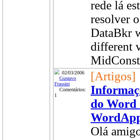
rede lá es
resolver 
DataBkr w
different 
MidConst.
[Artigos]
02/03/2006
Gustavo
Frassini
Informaç
Comentários:
1
do Word 
WordAppl
Olá amigo