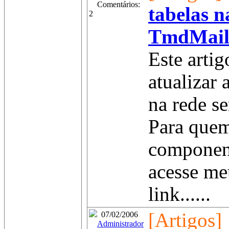
Comentários:
tabelas n
2
TmdMailS
Este arti
atualizar 
na rede se
Para quem
componen
acesse me
link......
[Artigos]
07/02/2006
Administrador