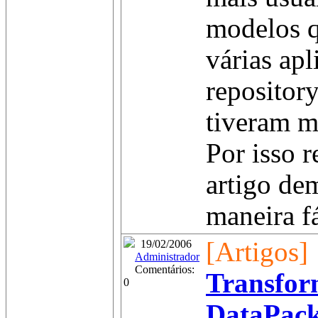
modelos q
várias apl
repositor
tiveram m
Por isso r
artigo de
maneira fá
[Artigos]
19/02/2006
Administrador
Comentários:
Transfo
0
DataPack