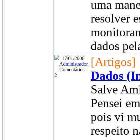
uma manei
resolver e
monitoran
dados pela
[Artigos]
17/01/2006
Administrador
Comentários:
Dados (I
2
Salve Am
Pensei em 
pois vi m
respeito n