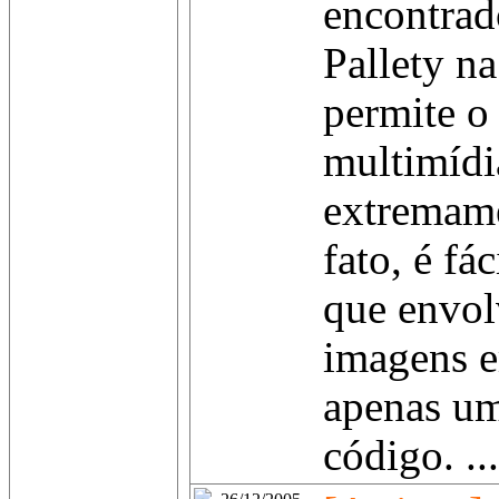
encontra
Pallety n
permite o
multimídi
extremame
fato, é fác
que envo
imagens 
apenas um
código. ...