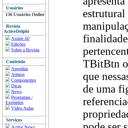
apresenta
Usuários
estrutural
136 Usuários Online
manipulaç
Revista
ActiveDelphi
finalidad
Assine Já!
Edições
pertencent
Sobre a Revista
TBitBtn o
Conteúdo
Apostilas
que nessa
Artigos
Componentes
de uma fi
Dicas
News
Programas /
referenci
Exemplos
Vídeo Aulas
proprieda
Serviços
pode ser 
Active News