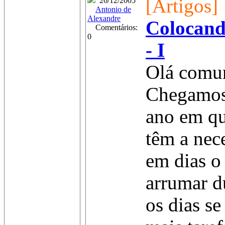
[Artigos]
26/12/2005
Antonio de
Alexandre
Colocand
Comentários:
0
- I
Olá comun
Chegamos
ano em qu
têm a nec
em dias o 
arrumar d
os dias s