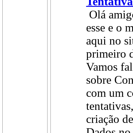
Tentativa
Olá amigo
esse e o 
aqui no si
primeiro 
Vamos fal
sobre Con
com um c
tentativa
criação d
Dados no 