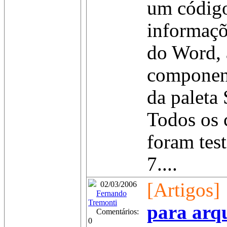
um código
informaçõ
do Word, 
componen
da paleta
Todos os
foram tes
7....
[Artigos]
02/03/2006
Fernando
Tremonti
para arq
Comentários:
0