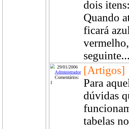
dois itens
Quando at
ficará azu
vermelho, 
seguinte...
[Artigos]
29/01/2006
Administrador
Comentários:
Para aque
1
dúvidas q
funcionam
tabelas n