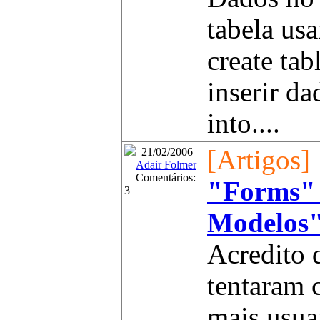
tabela us
create tab
inserir da
into....
[Artigos]
21/02/2006
Adair Folmer
Comentários:
"Forms" 
3
Modelos"
Acredito 
tentaram 
mais usua