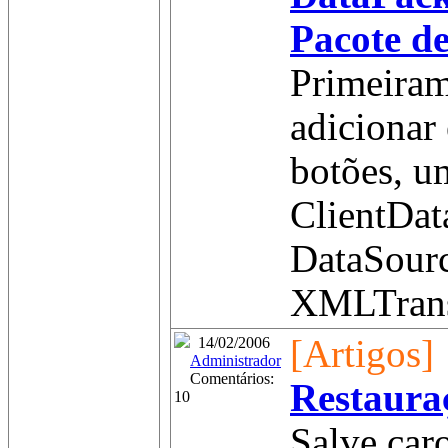
Pacote d
Primeira
adicionar
botões, 
ClientDat
DataSour
XMLTransf
[Artigos]
14/02/2006
Administrador
Comentários:
Restaura
10
Salve car