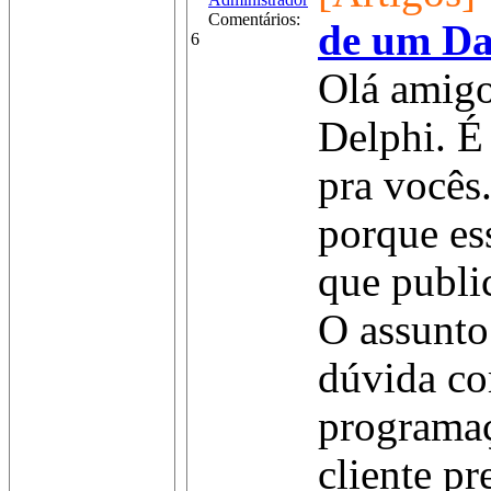
Comentários:
de um Da
6
Olá amigo
Delphi. É
pra vocês.
porque es
que publi
O assunto
dúvida c
programaç
cliente pr