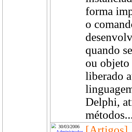
forma impl
o comando
desenvolv
quando se
ou objeto 
liberado 
linguagem
Delphi, at
métodos..
[Artigos]
30/03/2006
Administrador