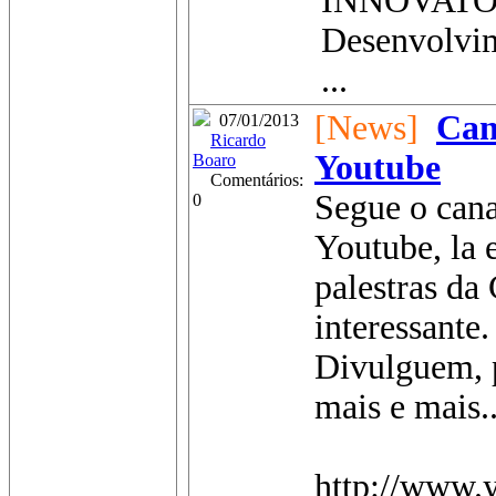
INNOVATOR"
Desenvolvi
...
[News]
Can
07/01/2013
Ricardo
Youtube
Boaro
Comentários:
Segue o cana
0
Youtube, la 
palestras da
interessante.
Divulguem, p
mais e mais.
http://www.