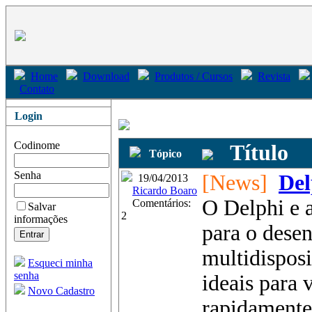
Home
Download
Produtos / Cursos
Revista
Contato
Login
Codinome
Título
Tópico
Senha
[News]
Del
19/04/2013
Ricardo Boaro
O Delphi e 
Comentários:
Salvar
2
informações
para o dese
multidisposi
Esqueci minha
senha
ideais para 
Novo Cadastro
rapidamente!