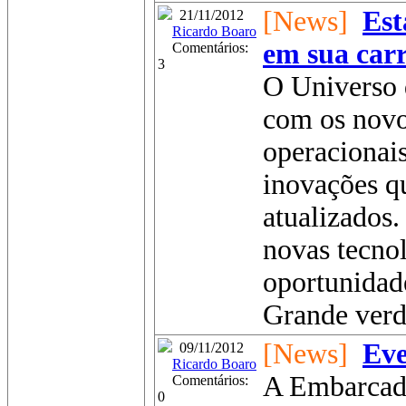
[News]
Est
21/11/2012
Ricardo Boaro
em sua carr
Comentários:
3
O Universo 
com os novo
operacionais
inovações q
atualizados.
novas tecnol
oportunidad
Grande verda
[News]
Eve
09/11/2012
Ricardo Boaro
A Embarcad
Comentários:
0