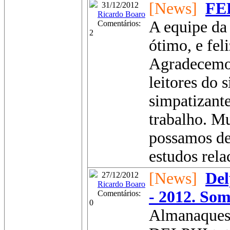
[News]
FE
31/12/2012
Ricardo Boaro
A equipe da
Comentários:
2
ótimo, e fel
Agradecemos
leitores do s
simpatizante
trabalho. Mu
possamos de
estudos rela
[News]
Del
27/12/2012
Ricardo Boaro
- 2012. Som
Comentários:
0
Almanaques 