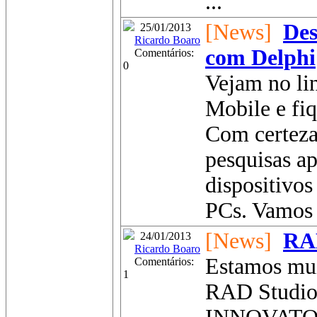
...
[News]
Des
25/01/2013
Ricardo Boaro
com Delphi
Comentários:
0
Vejam no li
Mobile e fi
Com certeza 
pesquisas a
dispositivos
PCs. Vamos 
[News]
RA
24/01/2013
Ricardo Boaro
Estamos mui
Comentários:
1
RAD Studio