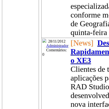
especializa
conforme mos
de Geografia
quinta-feira 
[News]
Des
28/11/2012
Administrador
Rapidament
Comentários:
0
o XE3
Clientes de
aplicações 
RAD Studio 
desenvolved
nova interfa