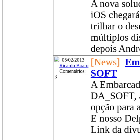
A nova solu
iOS chegará
trilhar o de
múltiplos d
depois Andro
[News]
Em
05/02/2013
Ricardo Boaro
SOFT
Comentários:
3
A Embarcad
DA_SOFT, a
opção para a
E nosso Delp
Link da divu