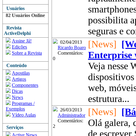
smartphones
Usuários
82 Usuários Online
possibilita 
Revista
seguras e c
ActiveDelphi
Assine Já!
[News]
[We
02/04/2013
Edições
Ricardo Boaro
Enterprise 
Sobre a Revista
Comentários:
0
Veja nesse 
Conteúdo
Apostilas
dispositivos
Artigos
Componentes
web, móveis
Dicas
estrutura...
News
Programas /
Exemplos
[News]
[Bá
26/03/2013
Vídeo Aulas
Administrador
Olá galera,
Comentários:
2
Serviços
de escrever 
Active News