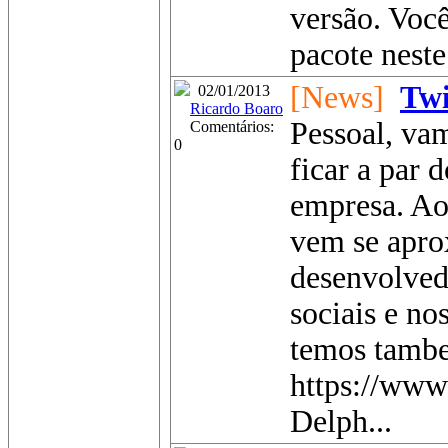
versão. Voc
pacote neste 
[News]
Twi
02/01/2013
Ricardo Boaro
Pessoal, va
Comentários:
0
ficar a par 
empresa. Ao
vem se apro
desenvolved
sociais e no
temos tamb
https://www
Delph...