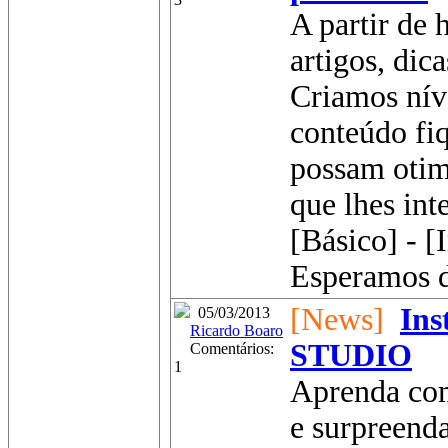
A partir de 
artigos, dic
Criamos nív
conteúdo fi
possam otim
que lhes int
[Básico] - [
Esperamos de
[News]
Ins
05/03/2013
Ricardo Boaro
STUDIO
Comentários:
1
Aprenda com
e surpreenda