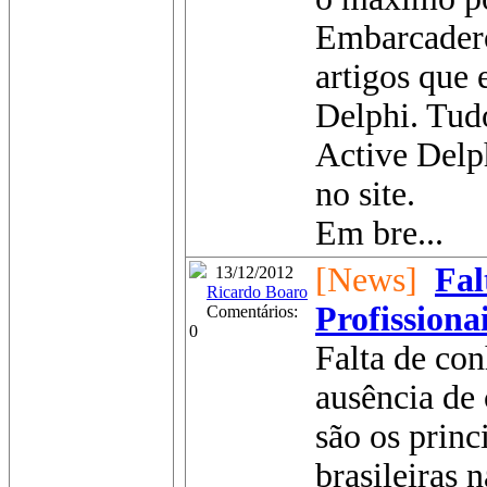
Embarcadero
artigos que 
Delphi. Tud
Active Delph
no site.
Em bre...
[News]
Fal
13/12/2012
Ricardo Boaro
Profissiona
Comentários:
0
Falta de con
ausência de 
são os princ
brasileiras 