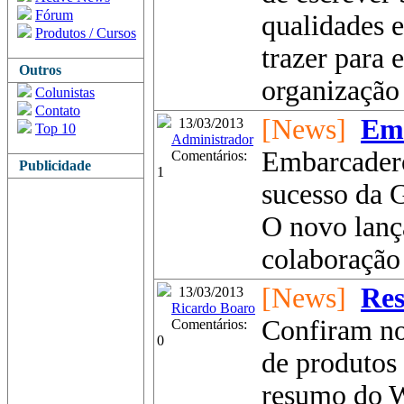
Fórum
qualidades 
Produtos / Cursos
trazer para
Outros
organização
Colunistas
Contato
[News]
Em
13/03/2013
Top 10
Administrador
Embarcader
Comentários:
Publicidade
1
sucesso da 
O novo lanç
colaboração 
[News]
Res
13/03/2013
Ricardo Boaro
Confiram no
Comentários:
0
de produtos
resumo do W