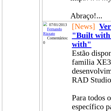
Abraço!...
[News]
Ver
07/01/2013
Fernando
"Built wit
Rizzato
Comentários:
with"
0
Estão dispo
familia XE3
desenvolvim
RAD Studio
Para todos o
específico 