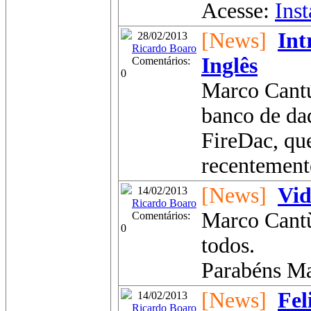
Acesse:
Ins
[News]
Int
28/02/2013
Ricardo Boaro
Inglês
Comentários:
0
Marco Cantú
banco de da
FireDac, qu
recentement
[News]
Vid
14/02/2013
Ricardo Boaro
Marco Cant
Comentários:
0
todos.
Parabéns Mar
[News]
Fel
14/02/2013
Ricardo Boaro