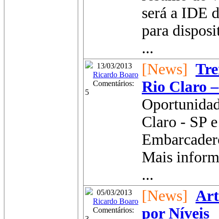
será a IDE 
para disposi
...
[News]
Tre
13/03/2013
Ricardo Boaro
Rio Claro 
Comentários:
5
Oportunidad
Claro - SP e
Embarcadero
Mais inform
...
[News]
Art
05/03/2013
Ricardo Boaro
por Níveis
Comentários:
3