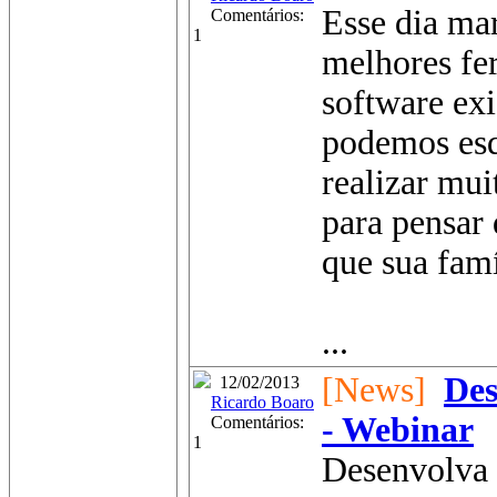
Esse dia ma
Comentários:
1
melhores fe
software exi
podemos esq
realizar mui
para pensar
que sua famí
...
[News]
Des
12/02/2013
Ricardo Boaro
- Webinar
Comentários:
1
Desenvolva 