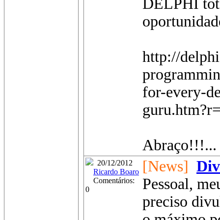
DELPHI tota
oportunidade
http://delph
programmin
for-every-d
guru.htm?r=
Abraço!!!...
[News]
Div
20/12/2012
Ricardo Boaro
Pessoal, meu
Comentários:
0
preciso divu
o máximo pos