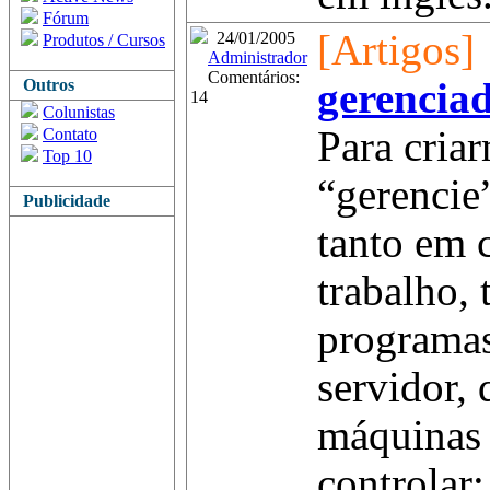
Fórum
[Artigos]
24/01/2005
Produtos / Cursos
Administrador
Comentários:
Outros
gerenciad
14
Colunistas
Para cria
Contato
Top 10
“gerencie”
Publicidade
tanto em 
trabalho, 
programa
servidor, 
máquinas
controlar