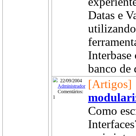
experient
Datas e V
utilizand
ferrament
Interbase
banco de 
[Artigos]
22/09/2004
Administrador
Comentários:
modulari
1
Como escr
Interfaces