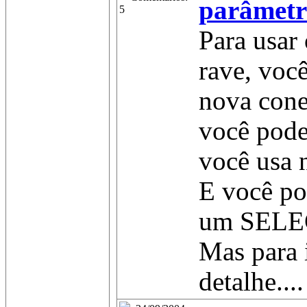
parâmetro
5
Para usar
rave, voc
nova cone
você pode
você usa 
E você po
um SELEC
Mas para 
detalhe....