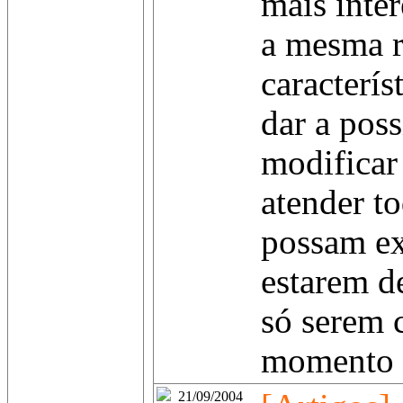
mais inte
a mesma r
caracterís
dar a poss
modificar
atender t
possam exi
estarem d
só serem 
momento q
21/09/2004