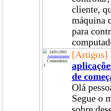
cliente, q
máquina 
para contr
computado
[Artigos]
24/01/2005
Administrador
Comentários:
aplicaçõe
3
de começ
Olá pesso
Segue o m
sobre des