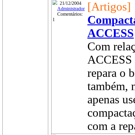
[Artigos]
21/12/2004
Administrador
Comentários:
Compact
1
ACCESS
Com relaç
ACCESS eu
repara o 
também, 
apenas us
compactaç
com a repa