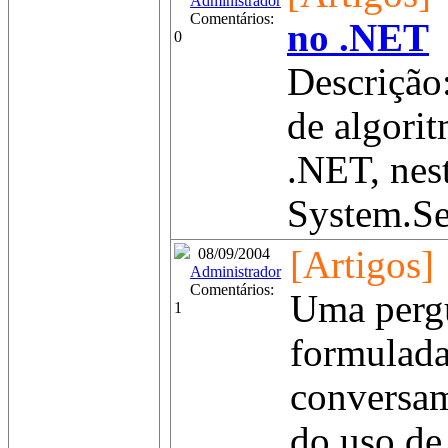
Administrador
Comentários:
no .NET
0
Descrição
de algorit
.NET, nes
System.Se
[Artigos]
08/09/2004
Administrador
Comentários:
Uma perg
1
formulada
conversam
do uso de 