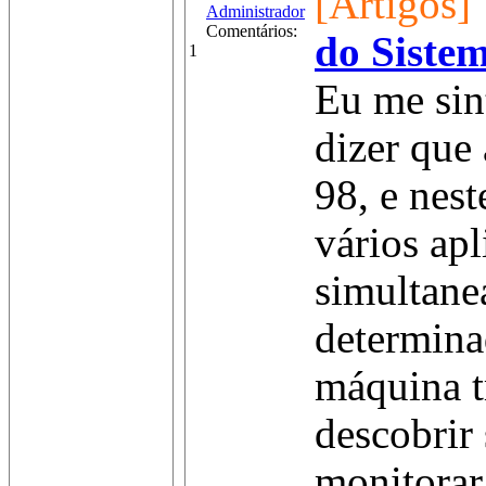
[Artigos]
Administrador
Comentários:
do Siste
1
Eu me sin
dizer que
98, e nest
vários apl
simultan
determin
máquina t
descobrir 
monitorar