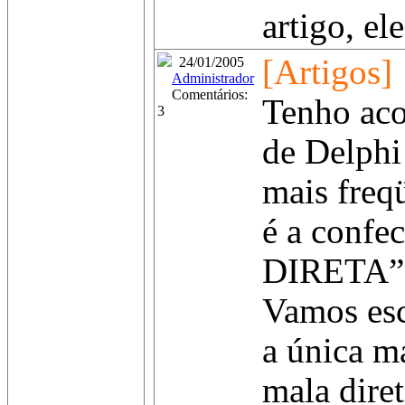
artigo, ele 
[Artigos]
24/01/2005
Administrador
Comentários:
Tenho ac
3
de Delphi
mais freqü
é a conf
DIRETA”
Vamos esc
a única m
mala dire