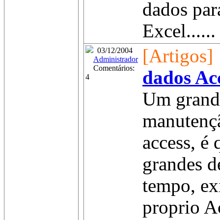
dados par
Excel......
[Artigos]
03/12/2004
Administrador
Comentários:
dados Acc
4
Um grande
manutençã
access, é 
grandes d
tempo, ex
proprio A