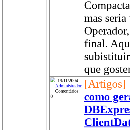
Compactar
mas seria
Operador,
final. Aqu
subistitui
que gostem
[Artigos]
19/11/2004
Administrador
Comentários:
como ger
0
DBExpre
ClientDa