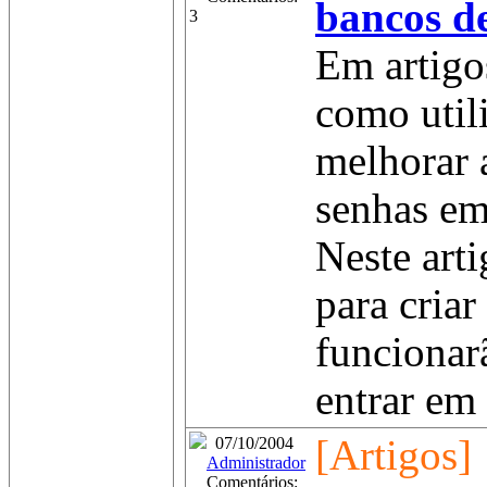
bancos d
3
Em artigos
como util
melhorar 
senhas em
Neste arti
para criar
funcionar
entrar em 
[Artigos]
07/10/2004
Administrador
Comentários: