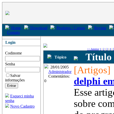
Home
Download
Produtos / Cursos
Revista
Contato
Login
<< Anterior
1
|
2
|
3
|
4
|
Codinome
Título
Tópico
Senha
[Artigos]
28/01/2005
Administrador
Salvar
Comentários:
delphi e
informações
0
Esse arti
Esqueci minha
sobre com
senha
Novo Cadastro