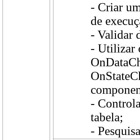
- Criar 
de execuç
- Validar 
- Utilizar
OnDataCh
OnStateC
componen
- Control
tabela;
- Pesquisa 