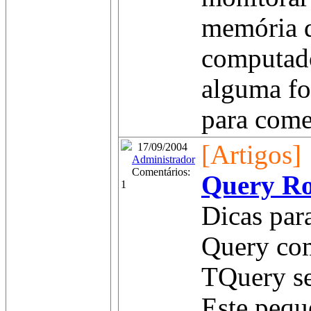
memória d
computado
alguma fo
para começ
[Artigos]
17/09/2004
Administrador
Comentários:
Query R
1
Dicas para
Query co
TQuery s
Este pequ