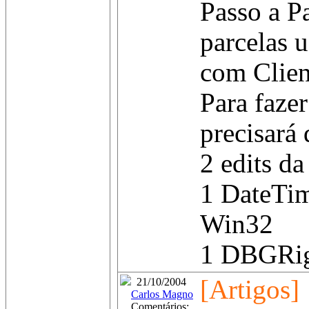
Passo a P
parcelas 
com Clien
Para fazer
precisará 
2 edits da
1 DateTim
Win32
1 DBGRig 
[Artigos]
21/10/2004
Carlos Magno
Comentários: