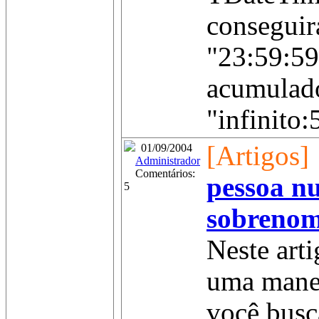
conseguir
"23:59:59
acumulado
"infinito:
[Artigos]
01/09/2004
Administrador
Comentários:
pessoa n
5
sobreno
Neste arti
uma manei
você busc