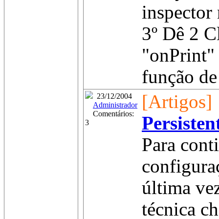
inspector
3º Dê 2 C
"onPrint" 
função de 
[Artigos]
23/12/2004
Administrador
Comentários:
Persisten
3
Para cont
configura
última ve
técnica 