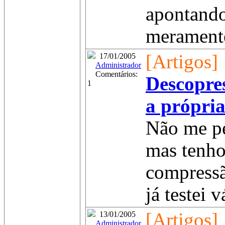
apontando
meramente
[Artigos]
17/01/2005
Administrador
Comentários:
Descopre
1
a própri
Não me p
mas tenho
compressã
já testei 
[Artigos]
13/01/2005
Administrador