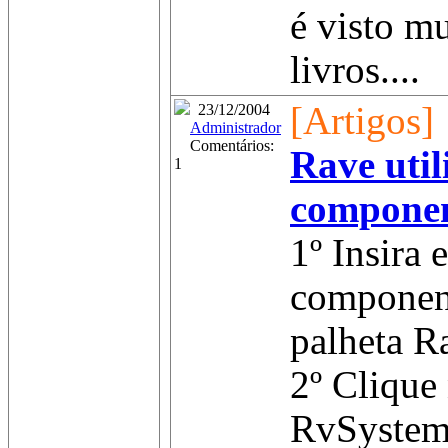
é visto m
livros....
[Artigos]
23/12/2004
Administrador
Comentários:
Rave util
1
compone
1º Insira 
componen
palheta R
2º Clique
RvSystem 