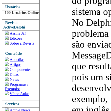
do progra
Usuários
sistema o
100 Usuários Online
No Delphi
Revista
ActiveDelphi
problema
Assine Já!
Edições
são envia
Sobre a Revista
MessageDl
Conteúdo
Apostilas
que result
Artigos
Componentes
pois um s
Dicas
News
Programas /
desenvolv
Exemplos
Vídeo Aulas
exemplo, 
Serviços
em inglês.
Active News