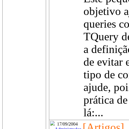
objetivo a
queries 
TQuery de
a definiçã
de evitar
tipo de c
ajude, poi
prática d
lá:...
[Artigos]
17/09/2004