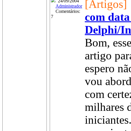
[Artigos]
24/09/2004
Administrador
Comentários:
com data
7
Delphi/In
Bom, esse
artigo par
espero nã
vou abord
com certe
milhares 
iniciantes