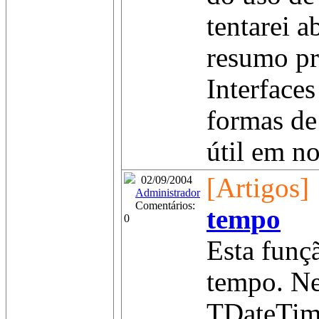
tentarei a
resumo pr
Interfaces
formas de
útil em no
[Artigos]
02/09/2004
Administrador
Comentários:
tempo
0
Esta funç
tempo. Ne
TDateTime