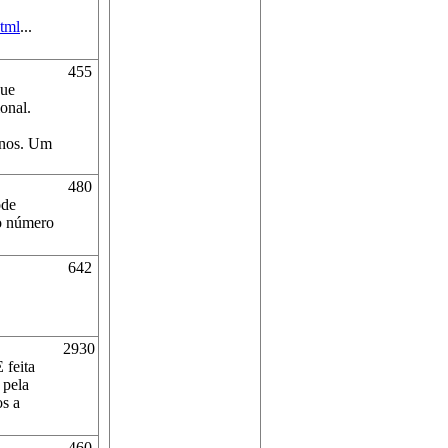
tml
...
455
que
onal.
 nos. Um
480
ode
 o número
642
2930
 feita
 pela
s a
460