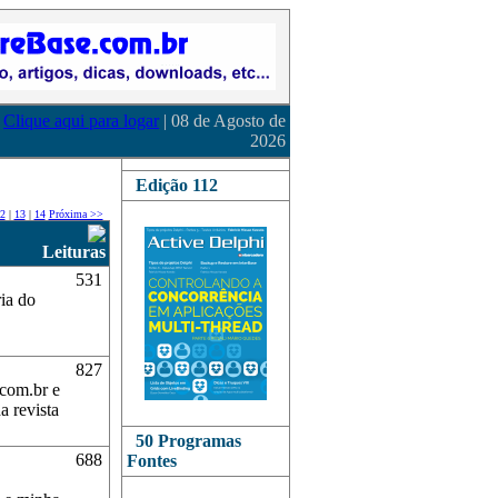
Clique aqui para logar
| 08 de Agosto de
2026
Edição 112
2
|
13
|
14
Próxima >>
Leituras
531
ria do
827
.com.br e
a revista
50 Programas
688
Fontes