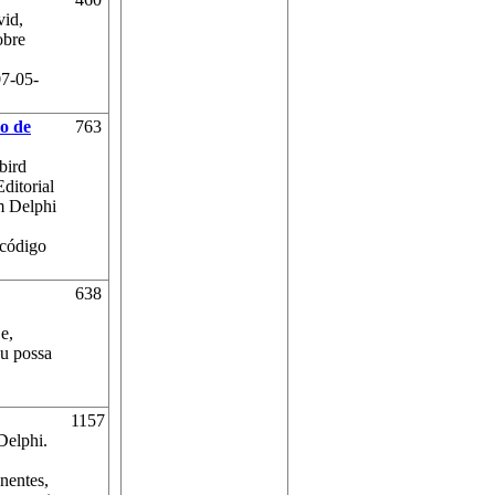
vid,
obre
07-05-
o de
763
bird
ditorial
m Delphi
 código
638
e,
eu possa
1157
Delphi.
nentes,