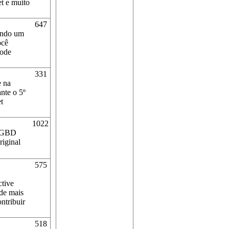
t e muito
647
zando um
ocê
pode
331
e na
ante o 5º
t
1022
 SGBD
riginal
575
tive
de mais
ntribuir
518