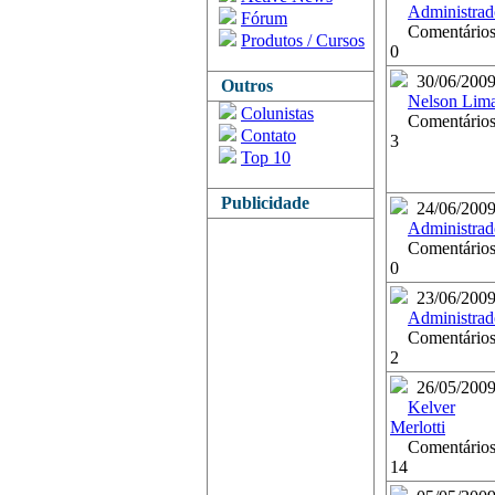
Administrad
Fórum
Comentários
Produtos / Cursos
0
30/06/200
Outros
Nelson Lim
Colunistas
Comentários
Contato
3
Top 10
Publicidade
24/06/200
Administrad
Comentários
0
23/06/200
Administrad
Comentários
2
26/05/200
Kelver
Merlotti
Comentários
14