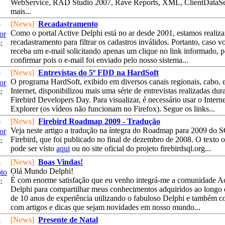
WebService, RAD Studio 2007, Rave Reports, XML, ClientDataSe
mais...
[News]
Recadastramento
9
Como o portal Active Delphi está no ar desde 2001, estamos reali
or
recadastramento para filtrar os cadastros inválidos. Portanto, caso v
:
receba um e-mail solicitando apenas um clique no link informado, 
confirmar pois o e-mail foi enviado pelo nosso sistema...
[News]
Entrevistas do 5º FDD na HardSoft
9
O programa HardSoft, exibido em diversos canais regionais, cabo, 
or
Internet, disponibilizou mais uma série de entrevistas realizadas dur
:
Firebird Developers Day. Para visualizar, é necessário usar o Interne
Explorer (os vídeos não funcionam no Firefox). Segue os links...
[News]
Firebird Roadmap 2009 - Tradução
9
Veja neste artigo a tradução na íntegra do Roadmap para 2009 do
or
Firebird, que foi publicado no final de dezembro de 2008. O texto o
:
pode ser visto
aqui
ou no site oficial do projeto firebirdsql.org...
[News]
Boas Vindas!
8
Olá Mundo Delphi!
oto
É com enorme satisfação que eu venho integrá-me a comunidade Ac
:
Delphi para compartilhar meus conhecimentos adquiridos ao longo 
de 10 anos de experiência utilizando o fabuloso Delphi e também co
com artigos e dicas que sejam novidades em nosso mundo...
[News]
Presente de Natal
8