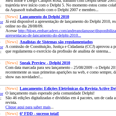
Meu nome é Diego Campos Rosa, trabalho com Delphi desde 2001
trajetória teve início com o Delphi 5. No momento estou como cola
:
da Aquasoft trabalhando com o Delphi 2007 e membro...
[News]
Lançamento do Delphi 2010
9
Já está disponível a apresentação de lançamento do Delphi 2010, re
or
online no dia 28/08/09.
:
Acesse
http://blogs.embarcadero.com/andreanolanusse/disponibiliza
apresentacao-de-lancamento-do-delphi-2010...
[News]
Analistas de Sistemas são regulamentados
9
A comissão de Constituição, Justiça e Cidadania (CCJ) aprovou a p
or
que regulamenta o exercício da profissão de analista de sistema...
:
[News]
Sneak Preview - Delphi 2010
9
Com data marcada para seu lançamento - 25/08/2009 - o Delphi 20
recentemente as suas primeiras aparições na web, e como sempre, 
show nas novidades!...
:
[News]
Lançamento: Edições Eletrônicas da Revista Active De
9
O lançamento mais esperado pela comunidade Delphi!
or
São 46 edições digitalizadas e divididas em 4 pacotes, um de cada 
:
revista.
Clique aqui para saber mais
...
[News]
6º FDD - sucesso total!
9