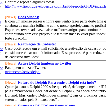
Confira o report e algumas fotos!
or
http://www.firebirddevelopersday.com.br/fdd/reports/6FDD/index.h
:
[News]
Boas Vindas!
9
É com um imenso prazer e honra que venho fazer parte deste time 
a
colabora de maneira brilhante com o nosso aperfeiçoamento profissi
:
Espero escrever cada vez mais e melhores artigos para continuar
contribuindo com esse projeto que tem um imenso valor para todos
forte abraço!...
[News]
Reativação de Cadastro
9
Caso você receba um e-mail solicitando a reativação de cadastro, p
or
considerar e clicar no link informado. Esse processo é para reduzir
:
de cadastros inválidos!...
[News]
Active Delphi também no Twitter
9
Para quem utiliza o Twitter:
or
twitter.com/activedelphi
...
:
[News]
Futuro do Delphi: Para onde o Delphi está indo?
9
Quem já usou o Delphi 2009 sabe que ele é, de longe, a melhor IDE
pela Embarcadero CodeGear desde o Delphi 7, na época produzido
Borland. Mas, onde o Delphi quer chegar? Quais os próximos passo
:
serem tomados pela Embarcadero? ...
[News]
Evento na PUCRS em Porto Alegre