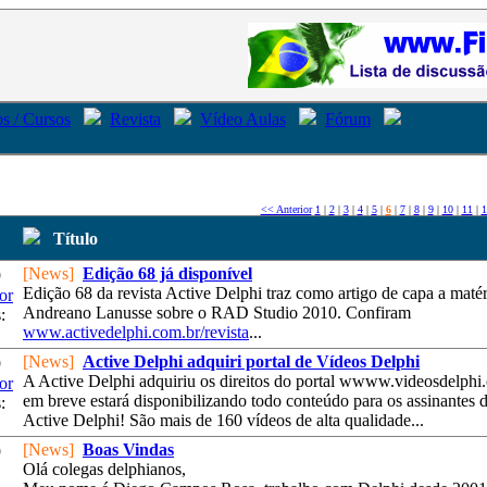
s / Cursos
Revista
Vídeo Aulas
Fórum
<< Anterior
1
|
2
|
3
|
4
|
5
|
6
|
7
|
8
|
9
|
10
|
11
|
1
Título
[News]
Edição 68 já disponível
9
Edição 68 da revista Active Delphi traz como artigo de capa a maté
or
Andreano Lanusse sobre o RAD Studio 2010. Confiram
:
www.activedelphi.com.br/revista
...
[News]
Active Delphi adquiri portal de Vídeos Delphi
9
A Active Delphi adquiriu os direitos do portal wwww.videosdelphi
or
em breve estará disponibilizando todo conteúdo para os assinantes d
:
Active Delphi! São mais de 160 vídeos de alta qualidade...
[News]
Boas Vindas
9
Olá colegas delphianos,