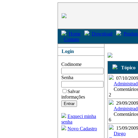
Home
Download
Produto
Contato
Login
Codinome
Tópico
Senha
07/10/200
Administrad
Comentários
Salvar
2
informações
29/09/200
Administrad
Comentários
Esqueci minha
6
senha
15/09/200
Novo Cadastro
Diego