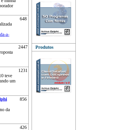
 e minha
borador
648
alizada
da-a-
2447
Produtos
roposta
1231
10 teve
dando um
lphi
856
ano da
426