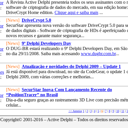
A Revista Active Delphi presenteia todos os seus assinantes com o
or
software de criptografia de dados do mercado, em sua edição home:
:
DriveCrypt Home edition.
Clique aqui e saiba mais
...
[News]
DriveCrypt 5.0
8
SecurStar apresenta nova versão do software DriveCrypt 5.0 para 
or
de dados digitais - Software de criptografia de HDs é aperfeiçoado
:
novos recursos e garante maior segurança...
[News]
9º Delphi Developers Day
O DUG-BR estará realizando o 9º Delphi Developers Day, em São
or
no dia 29/11/2008. Saiba mais acessando
www.dugbr.com.br
...
:
[News]
Atualização e novidades do Delphi 2009 – Update 1
Já está disponível para download, no site da CodeGear, o update 1 
es
Delphi 2009, com várias correções e melhorias...
:
[News]
SecurStar Inova Com Lançamento Recente do
“PositionTracer” no Brasil
or
Dia-a-dia seguro graças ao rastreamento 3D Live com precisão métr
:
celular...
<< Anterior
1
|
2
|
3
|
4
|
5
|
6
|
7
|
8
|
9
|
10
|
11
|
1
Copyright© 2001-2016 – Active Delphi – Todos os direitos reservados