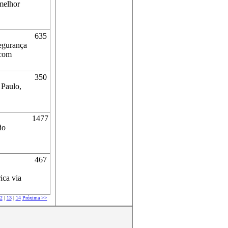
 melhor
635
segurança
 com
350
 Paulo,
1477
do
467
ica via
2
|
13
|
14
Próxima >>