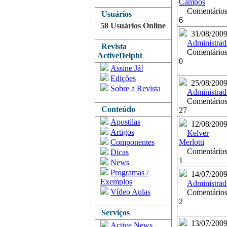
Campos
Comentários
Usuários
6
58 Usuários Online
31/08/200
Administrad
Revista
Comentários
ActiveDelphi
0
Assine Já!
Edições
25/08/200
Sobre a Revista
Administrad
Comentários
Conteúdo
27
Apostilas
12/08/200
Artigos
Kelver
Componentes
Merlotti
Comentários
Dicas
1
News
Programas /
14/07/200
Exemplos
Administrad
Vídeo Aulas
Comentários
2
Serviços
13/07/200
Active News