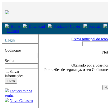
Home
Download
Produtos / Cursos
Revista
Contato
[
Área principal do repo
Login
Codinome
Noti
Senha
Obrigado por ajudar-nos 
Por razões de segurança, o seu Codinome 
Salvar
informações
Esqueci minha
senha
Novo Cadastro