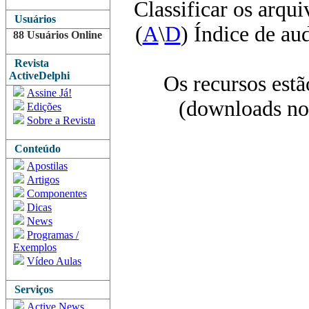
Classificar os arqui
Usuários
(
A
\
D
) Índice de au
88 Usuários Online
Revista
ActiveDelphi
Os recursos estã
Assine Já!
(downloads nov
Edições
Sobre a Revista
Conteúdo
Apostilas
Artigos
Componentes
Dicas
News
Programas /
Exemplos
Vídeo Aulas
Serviços
Active News