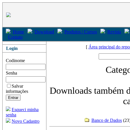
Home
Download
Produtos / Cursos
Revista
Contato
[
Área principal do repo
Login
Codinome
Catego
Senha
Salvar
Downloads também di
informações
c
Esqueci minha
senha
Banco de Dados
(2
Novo Cadastro