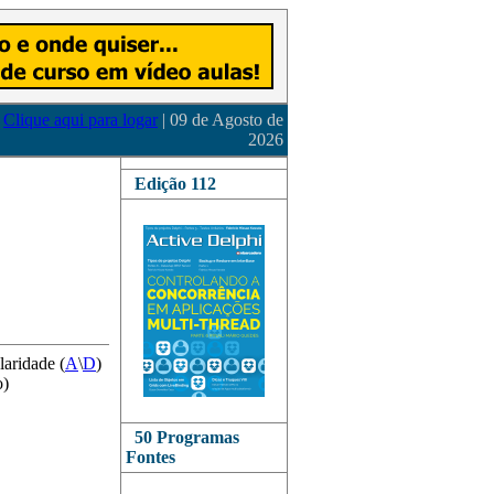
Clique aqui para logar
| 09 de Agosto de
2026
Edição 112
laridade (
A
\
D
)
o)
50 Programas
Fontes