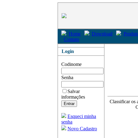
Home
Download
Produto
Contato
Login
Codinome
Senha
Salvar
informações
Classificar os 
O
Esqueci minha
senha
Novo Cadastro