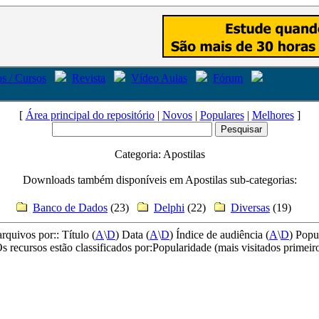
s / Cursos
Revista
Vídeo Aulas
Fórum
[
Área principal do repositório
|
Novos
|
Populares
|
Melhores
]
Categoria: Apostilas
Downloads também disponíveis em Apostilas sub-categorias:
Banco de Dados
(23)
Delphi
(22)
Diversas
(19)
arquivos por:: Título (
A
\
D
) Data (
A
\
D
) Índice de audiência (
A
\
D
) Popu
s recursos estão classificados por:Popularidade (mais visitados primeir