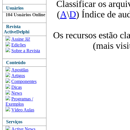
Classificar os arqui
Usuários
(
A
\
D
) Índice de au
104 Usuários Online
Revista
ActiveDelphi
Os recursos estão cl
Assine Já!
(mais vis
Edições
Sobre a Revista
Conteúdo
Apostilas
Artigos
Componentes
Dicas
News
Programas /
Exemplos
Vídeo Aulas
Serviços
Active News