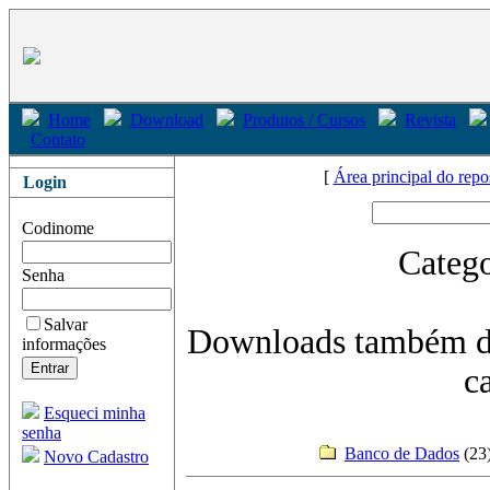
Home
Download
Produtos / Cursos
Revista
Contato
[
Área principal do repo
Login
Codinome
Catego
Senha
Salvar
Downloads também di
informações
c
Esqueci minha
senha
Banco de Dados
(2
Novo Cadastro