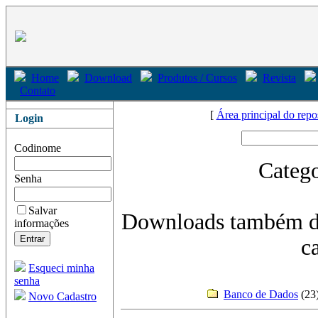
Home
Download
Produtos / Cursos
Revista
Contato
[
Área principal do repo
Login
Codinome
Catego
Senha
Salvar
Downloads também di
informações
c
Esqueci minha
senha
Banco de Dados
(2
Novo Cadastro