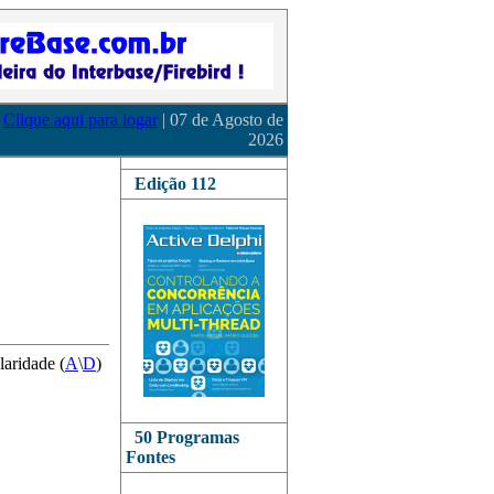
Clique aqui para logar
| 07 de Agosto de
2026
Edição 112
laridade (
A
\
D
)
50 Programas
Fontes