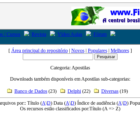
s / Cursos
Revista
Vídeo Aulas
Fórum
[
Área principal do repositório
|
Novos
|
Populares
|
Melhores
]
Categoria: Apostilas
Downloads também disponíveis em Apostilas sub-categorias:
Banco de Dados
(23)
Delphi
(22)
Diversas
(19)
arquivos por:: Título (
A
\
D
) Data (
A
\
D
) Índice de audiência (
A
\
D
) Popu
Os recursos estão classificados por:Título (A => Z)