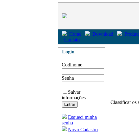
Home
Download
Produto
Contato
Login
Codinome
Senha
Salvar
informações
Classificar os 
Esqueci minha
senha
Novo Cadastro