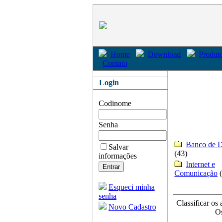
Home
Download
Produto
Contato
Login
Codinome
Senha
Banco de 
Salvar
(43)
informações
Internet e
Comunicação
Esqueci minha
senha
Classificar os 
Novo Cadastro
Os