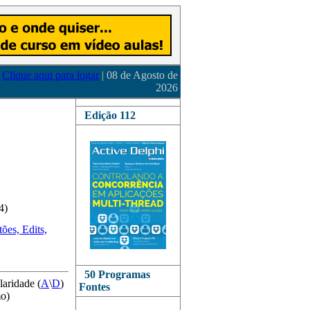
Clique aqui para logar
| 08 de Agosto de
2026
Edição 112
4)
ões, Edits,
)
50 Programas
laridade (
A
\
D
)
Fontes
mo)