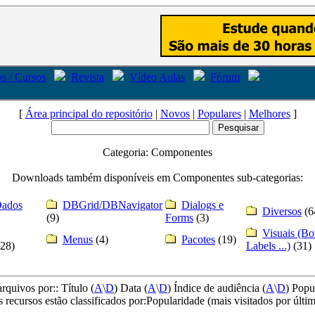
s / Cursos
Revista
Vídeo Aulas
Fórum
[
Área principal do repositório
|
Novos
|
Populares
|
Melhores
]
Categoria: Componentes
Downloads também disponíveis em Componentes sub-categorias:
Dados
DBGrid/DBNavigator
Dialogs e
Diversos
(6
(9)
Forms
(3)
Visuais (Bot
Menus
(4)
Pacotes
(19)
(28)
Labels ...)
(31
arquivos por:: Título (
A
\
D
) Data (
A
\
D
) Índice de audiência (
A
\
D
) Popu
 recursos estão classificados por:Popularidade (mais visitados por últi