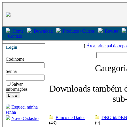
Home
Download
Produtos / Cursos
Revista
Contato
[
Área principal do repo
Login
Codinome
Categor
Senha
Salvar
Downloads também d
informações
sub-
Esqueci minha
senha
Banco de Dados
DBGrid/DBNa
Novo Cadastro
(43)
(9)