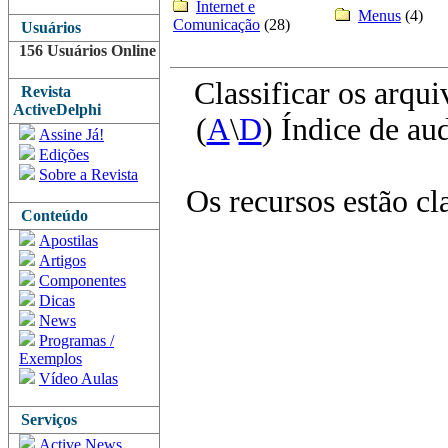
Internet e
Menus
(4)
Comunicação
(28)
Usuários
156 Usuários Online
Classificar os arqui
Revista
ActiveDelphi
(
A
\
D
) Índice de au
Assine Já!
Edições
Sobre a Revista
Os recursos estão cl
Conteúdo
Apostilas
Artigos
Componentes
Dicas
News
Programas /
Exemplos
Vídeo Aulas
Serviços
Active News