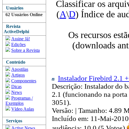
Classificar os arqui
Usuários
(
A
\
D
) Índice de au
62 Usuários Online
Revista
ActiveDelphi
Os recursos estã
Assine Já!
(downloads anti
Edições
Sobre a Revista
Conteúdo
Apostilas
Artigos
Instalador Firebird 2.1 +
Componentes
Descrição: Instalador do b
Dicas
News
2.1 (funcionando na porta
Programas /
3051).
Exemplos
Vídeo Aulas
Versão: | Tamanho: 4.89 
Incluído em: 11-Mai-2010
Serviços
audiência: 10.0 (5 Votos)
Active News