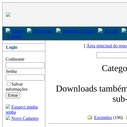
Home
Download
Produtos / Cursos
Revista
Contato
[
Área principal do repo
Login
Codinome
Catego
Senha
Salvar
Downloads também
informações
sub-
Esqueci minha
senha
Exemplos
(196)
Novo Cadastro