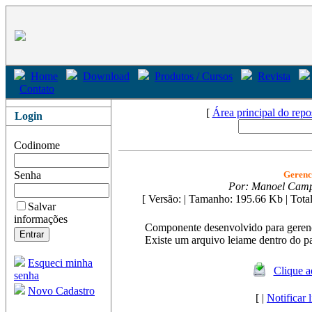
Home
Download
Produtos / Cursos
Revista
Contato
[
Área principal do repo
Login
Codinome
Senha
Gerenc
Por: Manoel Cam
[ Versão: | Tamanho: 195.66 Kb
| Tota
Salvar
informações
Componente desenvolvido para gerenci
Existe um arquivo leiame dentro do p
Esqueci minha
Clique a
senha
Novo Cadastro
[ |
Notificar 