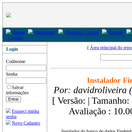
Home
Download
Produtos / Cursos
Revista
Contato
[
Área principal do repo
Login
Codinome
Senha
Instalador Fi
Salvar
Por: davidroliveira
informações
[ Versão: | Tamanho
Avaliação : 10.0
Esqueci minha
senha
Novo Cadastro
Instalador do banco de dados Firebird