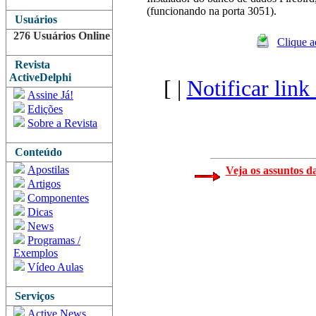
(funcionando na porta 3051).
Usuários
276 Usuários Online
Clique a
Revista
ActiveDelphi
[ |
Notificar link
Assine Já!
Edições
Sobre a Revista
Conteúdo
Apostilas
Veja os assuntos d
Artigos
Componentes
Dicas
News
Programas /
Exemplos
Vídeo Aulas
Serviços
Active News