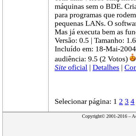
máquinas sem o BDE. Cria
para programas que rodem
pequenas LANs. O software
Mas já executa bem as funç
Versão: 0.5 | Tamanho: 1
Incluído em: 18-Mai-2004
audiência: 9.5 (2 Votos)
Site
oficial
|
Detalhes
|
Com
Selecionar página:
1
2
3
4
Copyright© 2001-2016 – Act