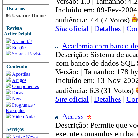
Versão: 1.0 | Tamanho: 4
Incluído em: 09-Fev-2004
Usuários
86 Usuários Online
audiência: 7.4 (7 Votos)
Site
oficial
|
Detalhes
|
Com
Revista
ActiveDelphi
Assine Já!
Academia com banco d
Edições
Descrição: Sistema de aca
Sobre a Revista
com banco de dados SQL S
Conteúdo
Versão: | Tamanho: 178 by
Apostilas
Incluído em: 13-Nov-200
Artigos
Componentes
audiência: 6.3 (31 Votos)
Dicas
Site
oficial
|
Detalhes
|
Com
News
Programas /
Exemplos
Access
Vídeo Aulas
Descrição: Permite que vo
Serviços
execute comandos em ban
Active News