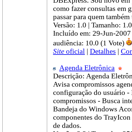
DBExpress. Sou novo em p
como fazer consultas em gr
passar para quem também 
Versão: 1.0 | Tamanho: 1
Incluído em: 29-Jun-2007
audiência: 10.0 (1 Vote)
Site
oficial
|
Detalhes
|
Com
Agenda Eletrônica
Descrição: Agenda Eletrô
Avisa compromissos agen
configuração do usuário -
compromissos - Busca inte
Bandeja do Windows Acom
componentes do TrayIcon 
de dados.