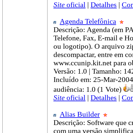
Site
oficial
|
Detalhes
|
Com
Agenda Telefônica
Descrição: Agenda (em P
Telefone, Fax, E-mail e H
ou logotipo). O arquivo zi
descompactar, entre em con
www.ccunip.kit.net para ob
Versão: 1.0 | Tamanho: 14
Incluído em: 25-Mar-2004
audiência: 1.0 (1 Vote)
Site
oficial
|
Detalhes
|
Com
Alias Builder
Descrição: Software que cr
com uma versão simplific