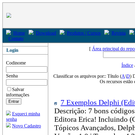
Home
Download
Produtos / Cursos
Revista
Contato
[
Área principal do repo
Login
Codinome
Índice
Senha
Classificar os arquivos por:: Título (
A
\
D
) 
Os recursos estão 
Salvar
informações
7 Exemplos Delphi (Edit
Descrição: 7 bons códigos
Esqueci minha
Editora Erica! Incluindo (
senha
Novo Cadastro
Tópicos Avançados, Delphi 