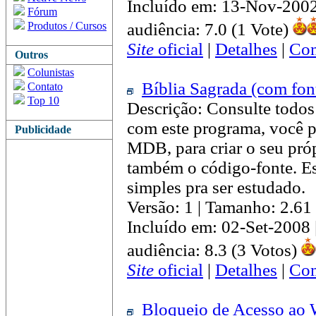
Incluído em: 13-Nov-200
Fórum
Produtos / Cursos
audiência: 7.0 (1 Vote)
Site
oficial
|
Detalhes
|
Com
Outros
Colunistas
Bíblia Sagrada (com fon
Contato
Top 10
Descrição: Consulte todos 
com este programa, você p
Publicidade
MDB, para criar o seu pró
também o código-fonte. E
simples pra ser estudado.
Versão: 1 | Tamanho: 2.6
Incluído em: 02-Set-2008
audiência: 8.3 (3 Votos)
Site
oficial
|
Detalhes
|
Com
Bloqueio de Acesso ao