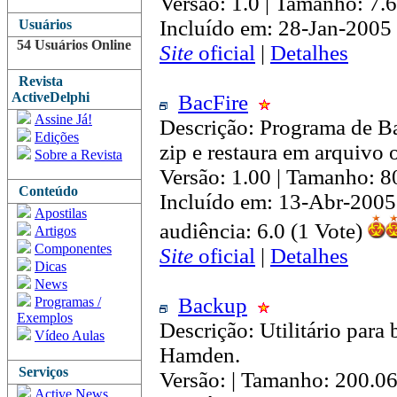
Versão: 1.0 | Tamanho: 7.
Incluído em: 28-Jan-2005
Usuários
54 Usuários Online
Site
oficial
|
Detalhes
Revista
ActiveDelphi
BacFire
Assine Já!
Descrição: Programa de B
Edições
zip e restaura em arquivo
Sobre a Revista
Versão: 1.00 | Tamanho: 8
Conteúdo
Incluído em: 13-Abr-2005
Apostilas
audiência: 6.0 (1 Vote)
Artigos
Componentes
Site
oficial
|
Detalhes
Dicas
News
Backup
Programas /
Exemplos
Descrição: Utilitário para
Vídeo Aulas
Hamden.
Serviços
Versão: | Tamanho: 200.0
Active News