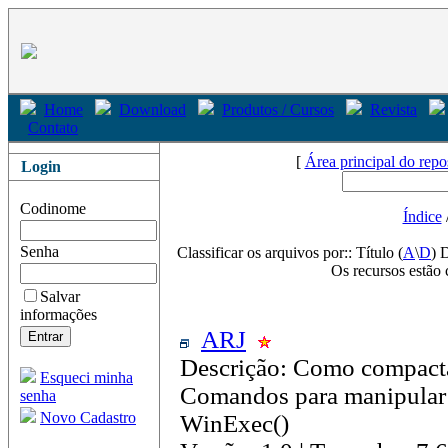
Home
Download
Produtos / Cursos
Revista
Contato
[
Área principal do repo
Login
Codinome
Índice
Senha
Classificar os arquivos por:: Título (
A
\
D
) 
Os recursos estão 
Salvar
informações
ARJ
Descrição: Como compactar
Esqueci minha
Comandos para manipular o
senha
Novo Cadastro
WinExec()