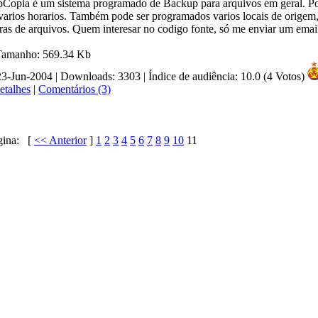
pCopia é um sistema programado de Backup para arquivos em geral. Po
arios horarios. Também pode ser programados varios locais de origem,
as de arquivos. Quem interesar no codigo fonte, só me enviar um email
 Tamanho: 569.34 Kb
23-Jun-2004 | Downloads: 3303
|
Índice de audiência: 10.0 (4 Votos)
etalhes
|
Comentários (3)
gina:
[
<< Anterior
]
1
2
3
4
5
6
7
8
9
10
11