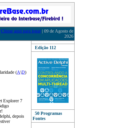
Clique aqui para logar
| 09 de Agosto de
2026
Edição 112
laridade (
A
\
D
)
t Explorer 7
Código
r!
50 Programas
elphi, depois
Fontes
stiver