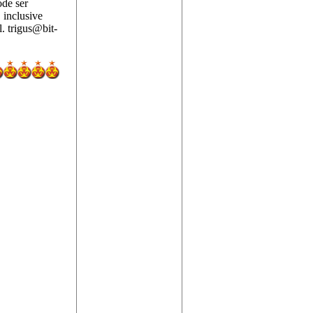
de ser
 inclusive
. trigus@bit-