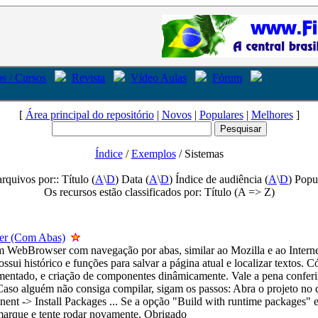
s / Cursos
Revista
Vídeo Aulas
Fórum
[
Área principal do repositório
|
Novos
|
Populares
|
Melhores
]
Índice
/
Exemplos
/ Sistemas
arquivos por:: Título (
A
\
D
) Data (
A
\
D
) Índice de audiência (
A
\
D
) Popu
Os recursos estão classificados por: Título (A => Z)
r (Com Abas)
 WebBrowser com navegação por abas, similar ao Mozilla e ao Interne
ossui histórico e funções para salvar a página atual e localizar textos. 
mentado, e criação de componentes dinâmicamente. Vale a pena conferi
aso alguém não consiga compilar, sigam os passos: Abra o projeto no d
nt -> Install Packages ... Se a opção "Build with runtime packages" e
arque e tente rodar novamente. Obrigado