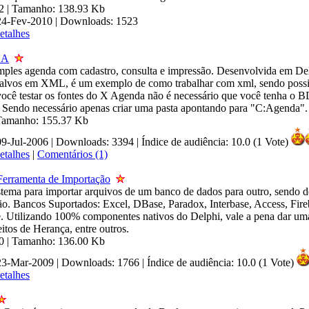
.2 | Tamanho: 138.93 Kb
 24-Fev-2010 | Downloads: 1523
etalhes
DA
mples agenda com cadastro, consulta e impressão. Desenvolvida em De
alvos em XML, é um exemplo de como trabalhar com xml, sendo possive
 você testar os fontes do X Agenda não é necessário que você tenha o B
 Sendo necessário apenas criar uma pasta apontando para "C:Agenda".
 Tamanho: 155.37 Kb
09-Jul-2006 | Downloads: 3394
|
Índice de audiência: 10.0 (1 Vote)
etalhes
|
Comentários (1)
Ferramenta de Importação
stema para importar arquivos de um banco de dados para outro, sendo
ão. Bancos Suportados: Excel, DBase, Paradox, Interbase, Access, Fir
e. Utilizando 100% componentes nativos do Delphi, vale a pena dar um
itos de Herança, entre outros.
.0 | Tamanho: 136.00 Kb
 23-Mar-2009 | Downloads: 1766
|
Índice de audiência: 10.0 (1 Vote)
etalhes