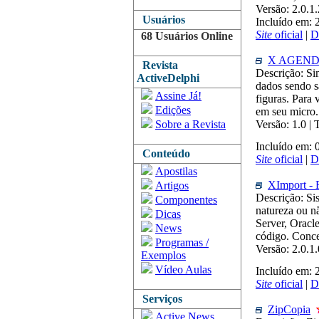
Versão: 2.0.1
Usuários
Incluído em:
Site
oficial
|
D
68 Usuários Online
X AGEN
Revista
Descrição: Si
ActiveDelphi
dados sendo s
Assine Já!
figuras. Para
Edições
em seu micro.
Sobre a Revista
Versão: 1.0 |
Incluído em: 
Conteúdo
Site
oficial
|
D
Apostilas
XImport - 
Artigos
Descrição: Si
Componentes
natureza ou n
Dicas
Server, Oracl
News
código. Conce
Programas /
Versão: 2.0.1
Exemplos
Vídeo Aulas
Incluído em:
Site
oficial
|
D
Serviços
ZipCopia
Active News