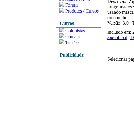
Descrição: Zi
Fórum
programados v
Produtos / Cursos
usando máscar
on.com.br
Versão: 3.0 |
Outros
Colunistas
Incluído em: 
Contato
Site
oficial
|
D
Top 10
Publicidade
Selecionar pá