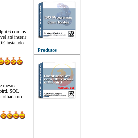
lphi 6 com os
l até inserir
DE instalado
Produtos
 de mesma
ebird, SQL
a olhada no