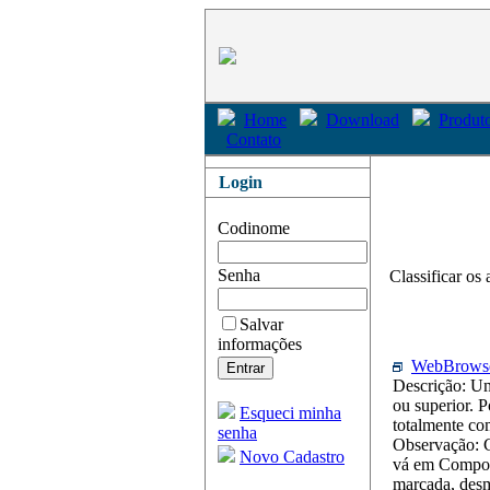
Home
Download
Produto
Contato
Login
Codinome
Senha
Classificar os 
Salvar
informações
WebBrowse
Descrição: Um
ou superior. P
Esqueci minha
totalmente co
senha
Observação: C
Novo Cadastro
vá em Compone
marcada, desm