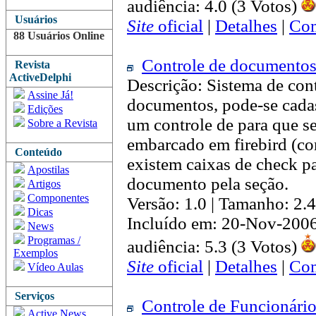
audiência: 4.0 (3 Votos)
Usuários
Site
oficial
|
Detalhes
|
Com
88 Usuários Online
Controle de documento
Revista
ActiveDelphi
Descrição: Sistema de cont
Assine Já!
documentos, pode-se cadas
Edições
um controle de para que s
Sobre a Revista
embarcado em firebird (com
Conteúdo
existem caixas de check p
Apostilas
documento pela seção.
Artigos
Componentes
Versão: 1.0 | Tamanho: 2
Dicas
Incluído em: 20-Nov-200
News
Programas /
audiência: 5.3 (3 Votos)
Exemplos
Site
oficial
|
Detalhes
|
Com
Vídeo Aulas
Serviços
Controle de Funcionári
Active News