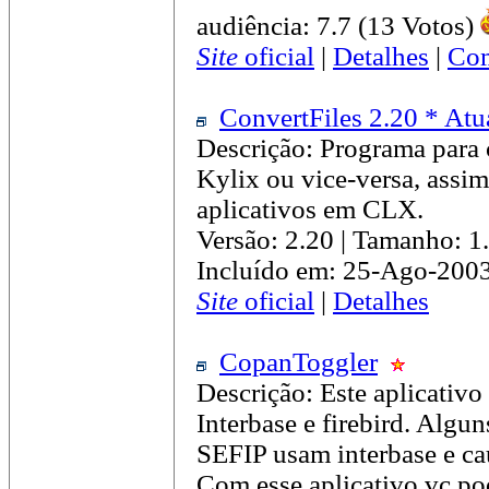
audiência: 7.7 (13 Votos)
Site
oficial
|
Detalhes
|
Com
ConvertFiles 2.20 * Atu
Descrição: Programa para 
Kylix ou vice-versa, assim
aplicativos em CLX.
Versão: 2.20 | Tamanho: 
Incluído em: 25-Ago-200
Site
oficial
|
Detalhes
CopanToggler
Descrição: Este aplicativo 
Interbase e firebird. Alg
SEFIP usam interbase e cau
Com esse aplicativo vc pod