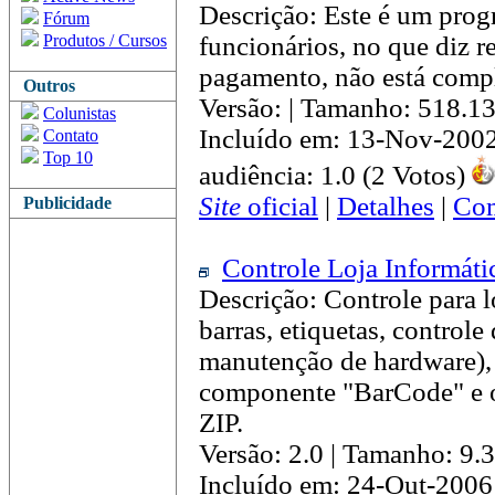
Descrição: Este é um prog
Fórum
Produtos / Cursos
funcionários, no que diz re
pagamento, não está comp
Outros
Versão: | Tamanho: 518.1
Colunistas
Incluído em: 13-Nov-200
Contato
Top 10
audiência: 1.0 (2 Votos)
Site
oficial
|
Detalhes
|
Com
Publicidade
Controle Loja Informáti
Descrição: Controle para l
barras, etiquetas, controle
manutenção de hardware), e
componente "BarCode" e 
ZIP.
Versão: 2.0 | Tamanho: 9
Incluído em: 24-Out-2006