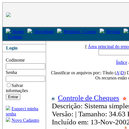
Home
Download
Produtos / Cursos
Revista
Contato
[
Área principal do repo
Login
Codinome
Índice
Senha
Classificar os arquivos por:: Título (
A
\
D
) 
Os recursos estão 
Salvar
informações
Controle de Cheques
Descrição: Sistema simple
Esqueci minha
Versão: | Tamanho: 34.63
senha
Novo Cadastro
Incluído em: 13-Nov-200