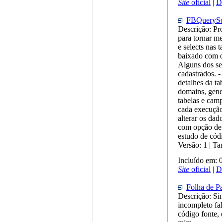
Site
oficial
|
D
FBQueryS
Descrição: Pr
para tornar m
e selects nas 
baixado com o
Alguns dos se
cadastrados. -
detalhes da t
domains, gener
tabelas e cam
cada execução
alterar os dad
com opção de 
estudo de cód
Versão: 1 | T
Incluído em: 
Site
oficial
|
D
Folha de P
Descrição: Si
incompleto fal
código fonte,