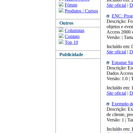
Fórum
Site
oficial
|
D
Produtos / Cursos
ENC: Progra
Descrição: Fo
Outros
objetos e eve
Colunistas
Access 2000 c
Contato
Versão: | Ta
Top 10
Incluído em:
Site
oficial
|
D
Publicidade
Estoque S
Descrição: E
Dados Access
Versão: 1.0 |
Incluído em:
Site
oficial
|
D
Exemplo de
Descrição: Ex
de cliente, pr
Versão: 1 | T
Incluído em: