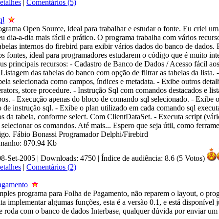
etalhes
|
Comentários (5)
ql
ograma Open Source, ideal para trabalhar e estudar o fonte. Eu criei u
eu dia-a-dia mais fácil e prático. O programa trabalha com vários recur
tabelas internos do firebird para exibir vários dados do banco de dados.
s fontes, ideal para programadores estudarem o código que é muito inte
us principais recursos: - Cadastro de Banco de Dados / Acesso fácil ao
 Listagem das tabelas do banco com opção de filtrar as tabelas da lista. 
abela selecionada como campos, índices e metadata. - Exibe outros detal
ators, store procedure. - Instrução Sql com comandos destacados e list
pos. - Execução apenas do bloco de comando sql selecionado. - Exibe 
 de instrução sql. - Exibe o plan utilizado em cada comando sql execut
os da tabela, conforme select. Com ClientDataSet. - Executa script (vá
selecionar os comandos. Até mais... Espero que seja útil, como ferrame
igo. Fábio Bonassi Programador Delphi/Firebird
amanho: 870.94 Kb
08-Set-2005 | Downloads: 4750
|
Índice de audiência: 8.6 (5 Votos)
etalhes
|
Comentários (2)
agamento
mples programa para Folha de Pagamento, não reparem o layout, o pro
ta implementar algumas funções, esta é a versão 0.1, e está disponível 
 e roda com o banco de dados Interbase, qualquer dúvida por enviar um 