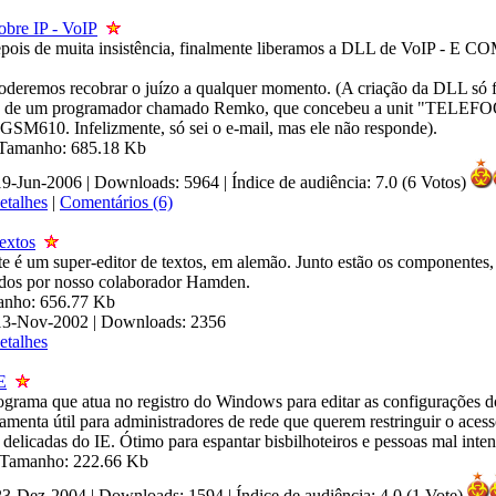
bre IP - VoIP
pois de muita insistência, finalmente liberamos a DLL de VoIP - E 
oderemos recobrar o juízo a qualquer momento. (A criação da DLL só f
da de um programador chamado Remko, que concebeu a unit "TELEFO
GSM610. Infelizmente, só sei o e-mail, mas ele não responde).
| Tamanho: 685.18 Kb
19-Jun-2006 | Downloads: 5964
|
Índice de audiência: 7.0 (6 Votos)
etalhes
|
Comentários (6)
extos
te é um super-editor de textos, em alemão. Junto estão os componentes
gidos por nosso colaborador Hamden.
manho: 656.77 Kb
 13-Nov-2002 | Downloads: 2356
etalhes
E
ograma que atua no registro do Windows para editar as configurações do
amenta útil para administradores de rede que querem restringuir o acess
delicadas do IE. Ótimo para espantar bisbilhoteiros e pessoas mal inte
| Tamanho: 222.66 Kb
 23-Dez-2004 | Downloads: 1594
|
Índice de audiência: 4.0 (1 Vote)