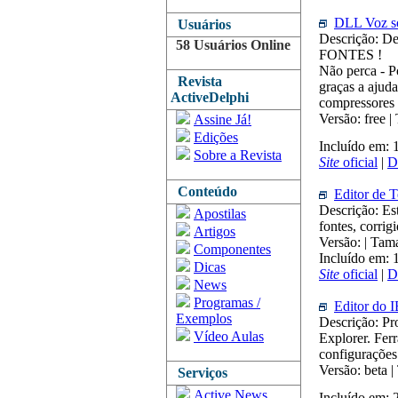
DLL Voz so
Usuários
Descrição: De
58 Usuários Online
FONTES !
Não perca - P
Revista
graças a aju
ActiveDelphi
compressores 
Versão: free 
Assine Já!
Edições
Incluído em: 
Sobre a Revista
Site
oficial
|
D
Conteúdo
Editor de T
Descrição: Es
Apostilas
fontes, corri
Artigos
Versão: | Ta
Componentes
Incluído em:
Dicas
Site
oficial
|
D
News
Programas /
Editor do I
Exemplos
Descrição: Pr
Vídeo Aulas
Explorer. Ferr
configurações 
Versão: beta 
Serviços
Active News
Incluído em: