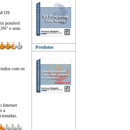
COM OS
oi possível
ON" e seus
Produtos
, todos com os
 Internet
o a
ncionadas.