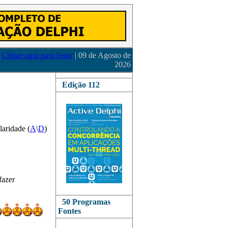
Clique aqui para logar
| 09 de Agosto de
2026
Edição 112
laridade (
A
\
D
)
fazer
50 Programas
Fontes