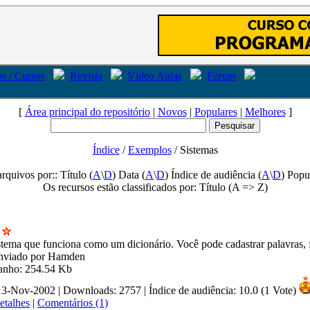
s / Cursos
Revista
Vídeo Aulas
Fórum
[
Área principal do repositório
|
Novos
|
Populares
|
Melhores
]
Índice
/
Exemplos
/ Sistemas
arquivos por:: Título (
A
\
D
) Data (
A
\
D
) Índice de audiência (
A
\
D
) Popu
Os recursos estão classificados por: Título (A => Z)
stema que funciona como um dicionário. Você pode cadastrar palavras, 
Enviado por Hamden
manho: 254.54 Kb
 13-Nov-2002 | Downloads: 2757
|
Índice de audiência: 10.0 (1 Vote)
etalhes
|
Comentários (1)