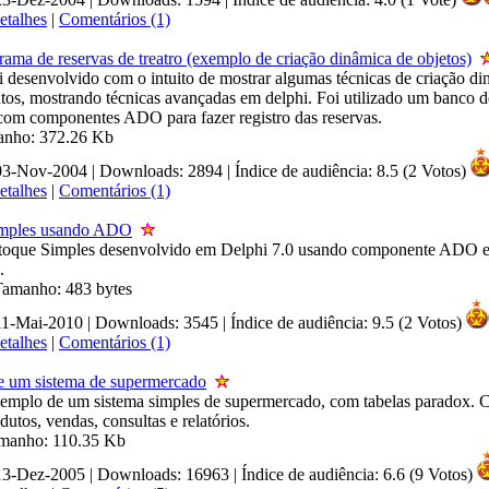
etalhes
|
Comentários (1)
ma de reservas de treatro (exemplo de criação dinâmica de objetos)
i desenvolvido com o intuito de mostrar algumas técnicas de criação di
ntos, mostrando técnicas avançadas em delphi. Foi utilizado um banco 
om componentes ADO para fazer registro das reservas.
manho: 372.26 Kb
 03-Nov-2004 | Downloads: 2894
|
Índice de audiência: 8.5 (2 Votos)
etalhes
|
Comentários (1)
imples usando ADO
stoque Simples desenvolvido em Delphi 7.0 usando componente ADO 
.
 Tamanho: 483 bytes
 11-Mai-2010 | Downloads: 3545
|
Índice de audiência: 9.5 (2 Votos)
etalhes
|
Comentários (1)
 um sistema de supermercado
emplo de um sistema simples de supermercado, com tabelas paradox. 
odutos, vendas, consultas e relatórios.
amanho: 110.35 Kb
 13-Dez-2005 | Downloads: 16963
|
Índice de audiência: 6.6 (9 Votos)