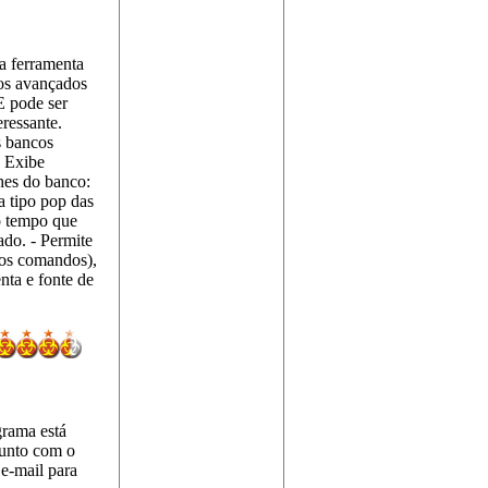
ma ferramenta
sos avançados
 E pode ser
ressante.
s bancos
- Exibe
hes do banco:
a tipo pop das
o tempo que
ado. - Permite
rios comandos),
nta e fonte de
grama está
junto com o
e-mail para