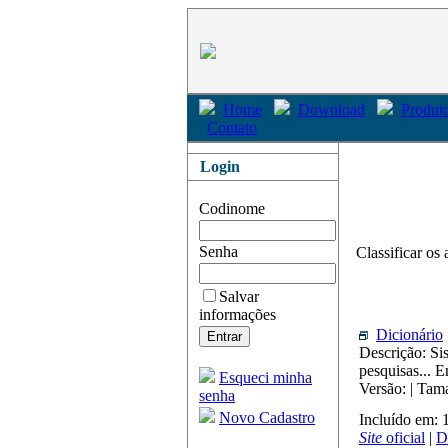
Home
Download
Produto
Contato
Login
Codinome
Senha
Classificar os 
Salvar
informações
Dicionário
Descrição: Si
pesquisas... 
Esqueci minha
Versão: | Ta
senha
Novo Cadastro
Incluído em:
Site
oficial
|
D