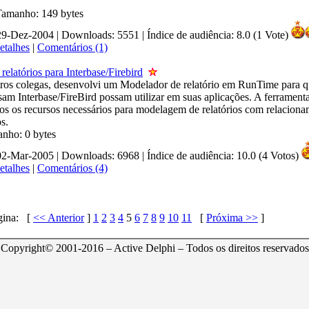
 Tamanho: 149 bytes
 29-Dez-2004 | Downloads: 5551
|
Índice de audiência: 8.0 (1 Vote)
etalhes
|
Comentários (1)
relatórios para Interbase/Firebird
ros colegas, desenvolvi um Modelador de relatório em RunTime para q
sam Interbase/FireBird possam utilizar em suas aplicações. A ferrament
os os recursos necessários para modelagem de relatórios com relaciona
os.
anho: 0 bytes
 02-Mar-2005 | Downloads: 6968
|
Índice de audiência: 10.0 (4 Votos)
etalhes
|
Comentários (4)
gina:
[
<< Anterior
]
1
2
3
4
5
6
7
8
9
10
11
[
Próxima >>
]
Copyright© 2001-2016 – Active Delphi – Todos os direitos reservados