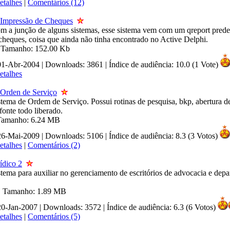
etalhes
|
Comentários (12)
 Impressão de Cheques
m a junção de alguns sistemas, esse sistema vem com um qreport prede
cheques, coisa que ainda não tinha encontrado no Active Delphi.
| Tamanho: 152.00 Kb
 01-Abr-2004 | Downloads: 3861
|
Índice de audiência: 10.0 (1 Vote)
etalhes
 Orden de Serviço
stema de Ordem de Serviço. Possui rotinas de pesquisa, bkp, abertura d
fonte todo liberado.
| Tamanho: 6.24 MB
 26-Mai-2009 | Downloads: 5106
|
Índice de audiência: 8.3 (3 Votos)
etalhes
|
Comentários (2)
ídico 2
stema para auxiliar no gerenciamento de escritórios de advocacia e dep
 | Tamanho: 1.89 MB
20-Jan-2007 | Downloads: 3572
|
Índice de audiência: 6.3 (6 Votos)
etalhes
|
Comentários (5)