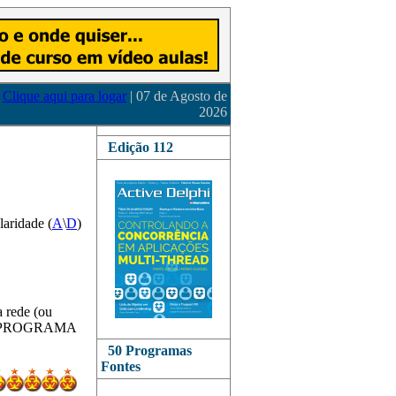
Clique aqui para logar
| 07 de Agosto de
2026
Edição 112
laridade (
A
\
D
)
 rede (ou
o um PROGRAMA
50 Programas
Fontes