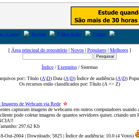
s / Cursos
Revista
Vídeo Aulas
Fórum
[
Área principal do repositório
|
Novos
|
Populares
|
Melhores
]
Índice
/
Exemplos
/ Sistemas
arquivos por:: Título (
A
\
D
) Data (
A
\
D
) Índice de audiência (
A
\
D
) Popu
Os recursos estão classificados por: Título (A => Z)
e Imagens de Webcam via Rede
ientes capturam imagens de webcams em outros computadores usando a
 cliente pode coletar imagens de quantos servidores quiser, criand
CIA!!
 Tamanho: 297.62 Kb
 18-Out-2004 | Downloads: 5825
|
Índice de audiência: 10.0 (4 Votos)