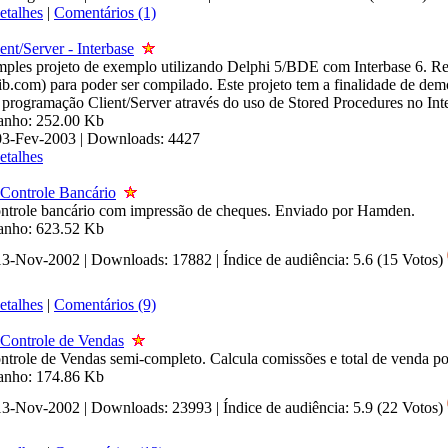
etalhes
|
Comentários (1)
ent/Server - Interbase
mples projeto de exemplo utilizando Delphi 5/BDE com Interbase 6. R
b.com) para poder ser compilado. Este projeto tem a finalidade de dem
 programação Client/Server através do uso de Stored Procedures no Int
manho: 252.00 Kb
 03-Fev-2003 | Downloads: 4427
etalhes
 Controle Bancário
ntrole bancário com impressão de cheques. Enviado por Hamden.
manho: 623.52 Kb
 13-Nov-2002 | Downloads: 17882
|
Índice de audiência: 5.6 (15 Votos)
etalhes
|
Comentários (9)
 Controle de Vendas
ntrole de Vendas semi-completo. Calcula comissões e total de venda po
manho: 174.86 Kb
 13-Nov-2002 | Downloads: 23993
|
Índice de audiência: 5.9 (22 Votos)