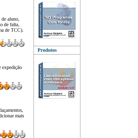
 de aluno,
o de falta,
ema de TCC).
Produtos
de expedição
, laçamentos,
dicionar mais