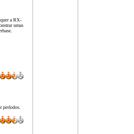
equer a RX-
onstrar umas
erbase.
r períodos.