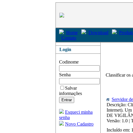
Home
Download
Produto
Contato
Login
Codinome
Senha
Classificar os 
Salvar
informações
Servidor d
Descrição: Cl
Internet). Um
Esqueci minha
DE VIGILÂN
senha
Versão: 1.0 |
Novo Cadastro
Incluído em: