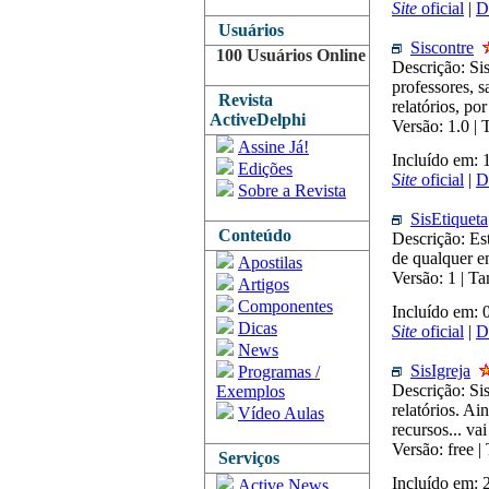
Site
oficial
|
D
Usuários
Siscontre
100 Usuários Online
Descrição: Si
professores, s
Revista
relatórios, p
ActiveDelphi
Versão: 1.0 
Assine Já!
Incluído em:
Edições
Site
oficial
|
D
Sobre a Revista
SisEtiqueta
Conteúdo
Descrição: Est
de qualquer e
Apostilas
Versão: 1 | T
Artigos
Componentes
Incluído em: 
Dicas
Site
oficial
|
D
News
SisIgreja
Programas /
Descrição: Sis
Exemplos
relatórios. Ai
Vídeo Aulas
recursos... va
Versão: free 
Serviços
Incluído em:
Active News