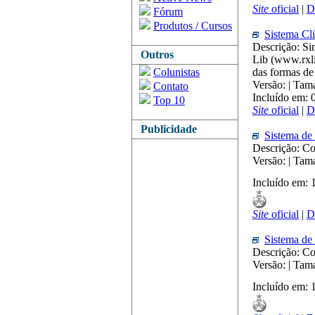
Site
oficial
|
D
Fórum
Produtos / Cursos
Sistema Cli
Descrição: Si
Outros
Lib (www.rxli
Colunistas
das formas de
Versão: | Ta
Contato
Incluído em:
Top 10
Site
oficial
|
D
Publicidade
Sistema de
Descrição: Co
Versão: | Ta
Incluído em:
Site
oficial
|
D
Sistema de
Descrição: Co
Versão: | Ta
Incluído em: