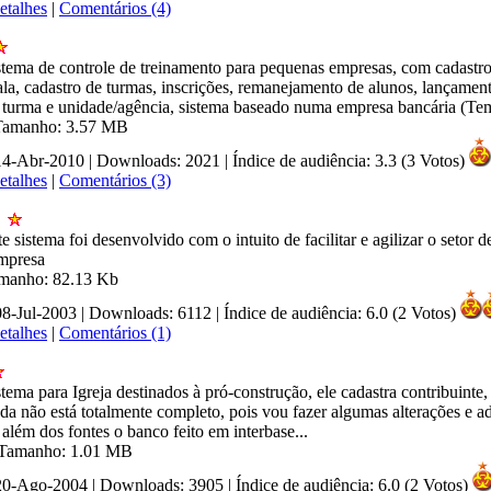
etalhes
|
Comentários (4)
stema de controle de treinamento para pequenas empresas, com cadastro
ala, cadastro de turmas, inscrições, remanejamento de alunos, lançament
or turma e unidade/agência, sistema baseado numa empresa bancária (T
| Tamanho: 3.57 MB
 14-Abr-2010 | Downloads: 2021
|
Índice de audiência: 3.3 (3 Votos)
etalhes
|
Comentários (3)
e sistema foi desenvolvido com o intuito de facilitar e agilizar o setor 
mpresa
amanho: 82.13 Kb
08-Jul-2003 | Downloads: 6112
|
Índice de audiência: 6.0 (2 Votos)
etalhes
|
Comentários (1)
tema para Igreja destinados à pró-construção, ele cadastra contribuinte
nda não está totalmente completo, pois vou fazer algumas alterações e a
i além dos fontes o banco feito em interbase...
| Tamanho: 1.01 MB
 20-Ago-2004 | Downloads: 3905
|
Índice de audiência: 6.0 (2 Votos)