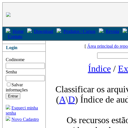
Home
Download
Produtos / Cursos
Revista
Contato
[
Área principal do repo
Login
Codinome
Índice
/
Ex
Senha
Salvar
Classificar os arqui
informações
(
A
\
D
) Índice de au
Esqueci minha
senha
Os recursos estã
Novo Cadastro