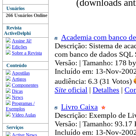
(downloads anti
Usuários
266 Usuários Online
Revista
ActiveDelphi
Academia com banco d
Assine Já!
Descrição: Sistema de aca
Edições
com banco de dados SQL S
Sobre a Revista
Versão: | Tamanho: 178 by
Conteúdo
Incluído em: 13-Nov-200
Apostilas
Artigos
audiência: 6.3 (31 Votos)
Componentes
Site
oficial
|
Detalhes
|
Com
Dicas
News
Programas /
Livro Caixa
Exemplos
Descrição: Exemplo de Li
Vídeo Aulas
Versão: | Tamanho: 93.17
Serviços
Incluído em: 13-Nov-200
Active News