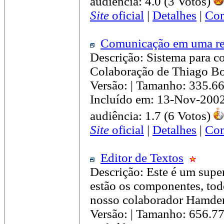
audiência: 4.0 (3 Votos)
Site
oficial
|
Detalhes
|
Com
Comunicação em uma r
Descrição: Sistema para 
Colaboração de Thiago Bo
Versão: | Tamanho: 335.6
Incluído em: 13-Nov-200
audiência: 1.7 (6 Votos)
Site
oficial
|
Detalhes
|
Com
Editor de Textos
Descrição: Este é um super
estão os componentes, tod
nosso colaborador Hamde
Versão: | Tamanho: 656.7