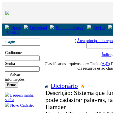
Home
Download
Produtos / Cursos
Revista
Contato
[
Área principal do repo
Login
Codinome
Índice
Senha
Classificar os arquivos por:: Título (
A
\
D
) 
Os recursos estão clas
Salvar
informações
Dicionário
Descrição: Sistema que f
Esqueci minha
pode cadastrar palavras, f
senha
Novo Cadastro
Hamden