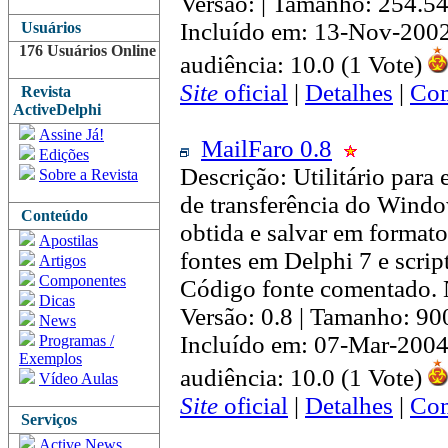
Versão: | Tamanho: 254.5
Incluído em: 13-Nov-200
Usuários
176 Usuários Online
audiência: 10.0 (1 Vote)
Site
oficial
|
Detalhes
|
Com
Revista
ActiveDelphi
Assine Já!
MailFaro 0.8
Edições
Descrição: Utilitário para 
Sobre a Revista
de transferência do Window
Conteúdo
obtida e salvar em forma
Apostilas
fontes em Delphi 7 e scrip
Artigos
Componentes
Código fonte comentado. 
Dicas
Versão: 0.8 | Tamanho: 90
News
Incluído em: 07-Mar-2004
Programas /
Exemplos
audiência: 10.0 (1 Vote)
Vídeo Aulas
Site
oficial
|
Detalhes
|
Com
Serviços
Active News