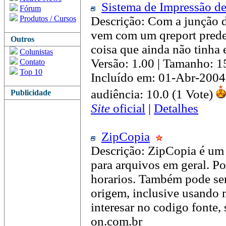
Sistema de Impressão d
Fórum
Produtos / Cursos
Descrição: Com a junção d
vem com um qreport prede
Outros
coisa que ainda não tinha
Colunistas
Versão: 1.00 | Tamanho: 
Contato
Top 10
Incluído em: 01-Abr-2004
audiência: 10.0 (1 Vote)
Publicidade
Site
oficial
|
Detalhes
ZipCopia
Descrição: ZipCopia é um
para arquivos em geral. P
horarios. Também pode ser
origem, inclusive usando
interesar no codigo fonte,
on.com.br