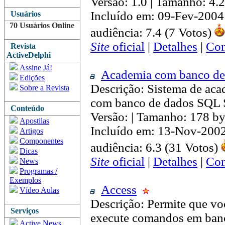
Versão: 1.0 | Tamanho: 4
Incluído em: 09-Fev-2004
Usuários
70 Usuários Online
audiência: 7.4 (7 Votos)
Site
oficial
|
Detalhes
|
Com
Revista
ActiveDelphi
Assine Já!
Academia com banco d
Edições
Descrição: Sistema de aca
Sobre a Revista
com banco de dados SQL S
Conteúdo
Versão: | Tamanho: 178 by
Apostilas
Incluído em: 13-Nov-200
Artigos
Componentes
audiência: 6.3 (31 Votos)
Dicas
Site
oficial
|
Detalhes
|
Com
News
Programas /
Exemplos
Access
Vídeo Aulas
Descrição: Permite que vo
Serviços
execute comandos em ban
Active News