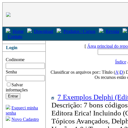
Home
Download
Produtos / Cursos
Revista
Contato
[
Área principal do repo
Login
Codinome
Índice
Senha
Classificar os arquivos por:: Título (
A
\
D
) 
Os recursos estão 
Salvar
informações
7 Exemplos Delphi (Edit
Descrição: 7 bons códigos
Esqueci minha
Editora Erica! Incluindo (
senha
Novo Cadastro
Tópicos Avançados, Delphi 