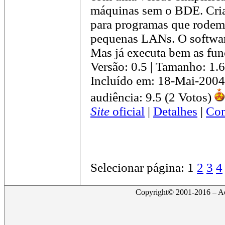
máquinas sem o BDE. Cria
para programas que rodem
pequenas LANs. O software
Mas já executa bem as funç
Versão: 0.5 | Tamanho: 1
Incluído em: 18-Mai-2004
audiência: 9.5 (2 Votos)
Site
oficial
|
Detalhes
|
Com
Selecionar página:
1
2
3
4
Copyright© 2001-2016 – Act