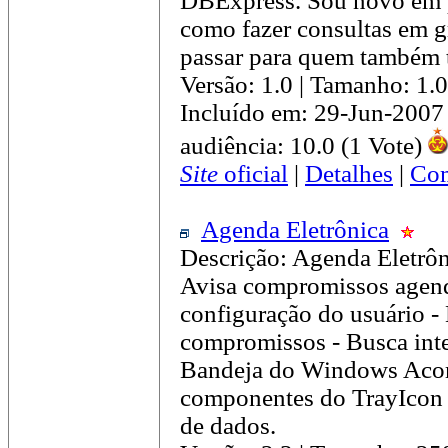
DBExpress. Sou novo em p
como fazer consultas em gr
passar para quem também 
Versão: 1.0 | Tamanho: 1
Incluído em: 29-Jun-2007
audiência: 10.0 (1 Vote)
Site
oficial
|
Detalhes
|
Com
Agenda Eletrônica
Descrição: Agenda Eletrô
Avisa compromissos agen
configuração do usuário -
compromissos - Busca inte
Bandeja do Windows Acom
componentes do TrayIcon 
de dados.