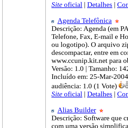
Site
oficial
|
Detalhes
|
Com
Agenda Telefônica
Descrição: Agenda (em P
Telefone, Fax, E-mail e H
ou logotipo). O arquivo zi
descompactar, entre em con
www.ccunip.kit.net para ob
Versão: 1.0 | Tamanho: 14
Incluído em: 25-Mar-2004
audiência: 1.0 (1 Vote)
Site
oficial
|
Detalhes
|
Com
Alias Builder
Descrição: Software que cr
com uma versão simplific