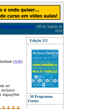
Clique aqui para logar
| 08 de Agosto de
2026
Edição 112
laridade (
A
\
D
)
de ser
 inclusive
. trigus@bit-
50 Programas
Fontes