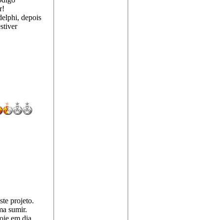
r!
elphi, depois
stiver
te projeto.
ma sumir.
Hoje em dia