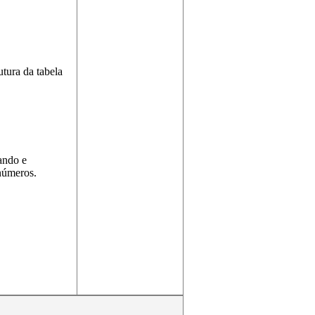
tura da tabela
tando e
 números.