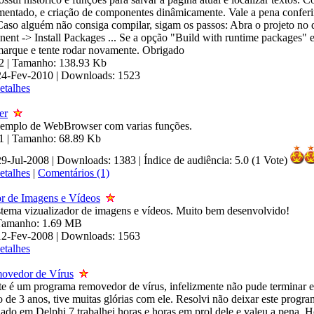
mentado, e criação de componentes dinâmicamente. Vale a pena conferi
aso alguém não consiga compilar, sigam os passos: Abra o projeto no d
nt -> Install Packages ... Se a opção "Build with runtime packages" e
arque e tente rodar novamente. Obrigado
.2 | Tamanho: 138.93 Kb
 24-Fev-2010 | Downloads: 1523
etalhes
er
xemplo de WebBrowser com varias funções.
.1 | Tamanho: 68.89 Kb
29-Jul-2008 | Downloads: 1383
|
Índice de audiência: 5.0 (1 Vote)
etalhes
|
Comentários (1)
or de Imagens e Vídeos
stema vizualizador de imagens e vídeos. Muito bem desenvolvido!
| Tamanho: 1.69 MB
 12-Fev-2008 | Downloads: 1563
etalhes
ovedor de Vírus
te é um programa removedor de vírus, infelizmente não pude terminar es
 de 3 anos, tive muitas glórias com ele. Resolvi não deixar este progra
iado em Delphi 7 trabalhei horas e horas em prol dele e valeu a pena. 