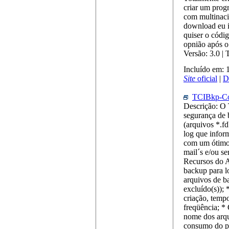
criar um prog
com multinaci
download eu i
quiser o códi
opnião após o
Versão: 3.0 |
Incluído em:
Site
oficial
|
D
TCIBkp-Con
Descrição: O 
segurança de 
(arquivos *.f
log que infor
com um ótimo 
mail´s e/ou s
Recursos do Ap
backup para l
arquivos de b
excluído(s)); 
criação, temp
freqüência; *
nome dos arqu
consumo do pr