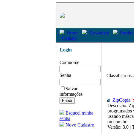
Home
Download
Produto
Contato
Login
Codinome
Senha
Classificar os 
Salvar
informações
ZipCopia
Descrição: Zi
programados v
Esqueci minha
usando máscar
senha
on.com.br
Novo Cadastro
Versão: 3.0 |