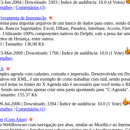
23-Jun-2004 | Downloads: 3303
|
Índice de audiência: 10.0 (4 Votos)
etalhes
|
Comentários (3)
Ferramenta de Importação
stema para importar arquivos de um banco de dados para outro, sendo
ão. Bancos Suportados: Excel, DBase, Paradox, Interbase, Access, Fir
e. Utilizando 100% componentes nativos do Delphi, vale a pena dar um
itos de Herança, entre outros.
.0 | Tamanho: 136.00 Kb
 23-Mar-2009 | Downloads: 1766
|
Índice de audiência: 10.0 (1 Vote)
etalhes
DA
mples agenda com cadastro, consulta e impressão. Desenvolvida em De
alvos em XML, é um exemplo de como trabalhar com xml, sendo possive
 você testar os fontes do X Agenda não é necessário que você tenha o B
 Sendo necessário apenas criar uma pasta apontando para "C:Agenda".
 Tamanho: 155.37 Kb
09-Jul-2006 | Downloads: 3394
|
Índice de audiência: 10.0 (1 Vote)
etalhes
|
Comentários (1)
r (Com Abas)
 WebBrowser com navegação por abas, similar ao Mozilla e ao Interne
ossui histórico e funções para salvar a página atual e localizar textos. 