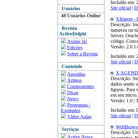
Incluído em: 
Site
oficial
|
D
Usuários
48 Usuários Online
XImport - 
Descrição: Si
Revista
natureza ou n
ActiveDelphi
Server, Oracl
código. Conce
Assine Já!
Versão: 2.0.1
Edições
Sobre a Revista
Incluído em:
Site
oficial
|
D
Conteúdo
X AGEN
Apostilas
Descrição: Si
Artigos
dados sendo s
Componentes
figuras. Para
Dicas
em seu micro.
News
Versão: 1.0 |
Programas /
Incluído em: 
Exemplos
Site
oficial
|
D
Vídeo Aulas
WebBrowse
Serviços
Descrição: Um
Active News
ou superior. P