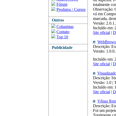
Fórum
totalmente co
Observação: C
Produtos / Cursos
vá em Compone
marcada, desm
Outros
Versão: 2.0.1
Colunistas
Incluído em:
Contato
Site
oficial
|
D
Top 10
WebBrows
Descrição: E
Publicidade
Versão: 1.0.0
Incluído em: 
Site
oficial
|
D
Visualizad
Descrição: Si
Versão: 1.0 
Incluído em:
Site
oficial
|
D
Vênus Rem
Descrição: Es
Foi um projeto
Totalmente cr