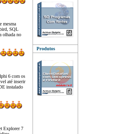
 de mesma
ebird, SQL
a olhada no
Produtos
lphi 6 com os
l até inserir
DE instalado
t Explorer 7
Código