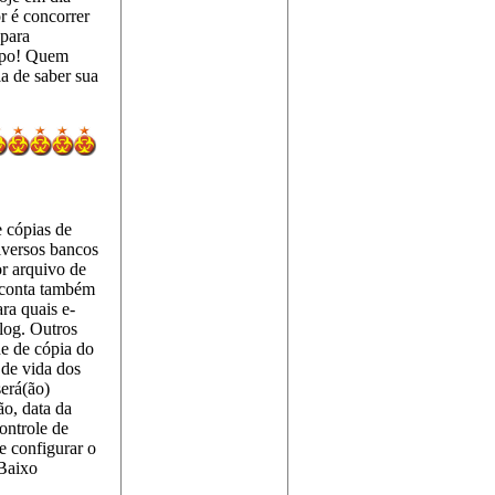
r é concorrer
 para
empo! Quem
a de saber sua
 cópias de
iversos bancos
r arquivo de
o conta também
ra quais e-
log. Outros
de de cópia do
 de vida dos
será(ão)
ão, data da
ontrole de
e configurar o
 Baixo