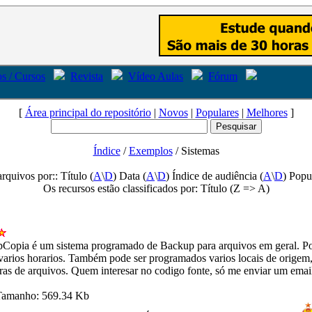
s / Cursos
Revista
Vídeo Aulas
Fórum
[
Área principal do repositório
|
Novos
|
Populares
|
Melhores
]
Índice
/
Exemplos
/ Sistemas
arquivos por:: Título (
A
\
D
) Data (
A
\
D
) Índice de audiência (
A
\
D
) Popu
Os recursos estão classificados por: Título (Z => A)
pCopia é um sistema programado de Backup para arquivos em geral. Po
arios horarios. Também pode ser programados varios locais de origem,
as de arquivos. Quem interesar no codigo fonte, só me enviar um email
 Tamanho: 569.34 Kb