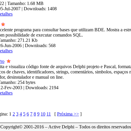
.22 | Tamanho: 1.68 MB
05-Jul-2007 | Downloads: 1408
etalhes
celente programa para consultar bases que utilizam BDE. Mostra a estru
om possibilidade de executar comandos SQL.
 Tamanho: 271.21 Kb
26-Jun-2006 | Downloads: 568
etalhes
Pro
ta e visualiza código fonte de arquivos Delphi projeto e Pascal, forma
os de chaves, identificadores, strings, comentários, simbolos, espaços
dor, desinstalador e manual on line.
 Tamanho: 254 bytes
 12-Fev-2003 | Downloads: 2194
etalhes
gina:
1
2
3
4
5
6
7
8
9
10
11
[
Próxima >>
]
Copyright© 2001-2016 – Active Delphi – Todos os direitos reservados