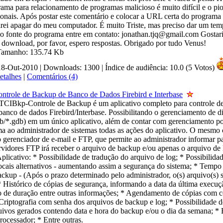
rama para relacionamento de programas malicioso é muito difícil e o pio
onais. Após postar este comentário e colocar a URL certa do programa
rei apagar do meu computador. É muito Triste, mas preciso dar um t
go fonte do programa entre em contato: jonathan.tjq@gmail.com Gostari
 download, por favor, espero respostas. Obrigado por tudo Venus!
 Tamanho: 135.74 Kb
 18-Out-2010 | Downloads: 1300
|
Índice de audiência: 10.0 (5 Votos)
etalhes
|
Comentários (4)
trole de Backup de Banco de Dados Firebird e Interbase
TCIBkp-Controle de Backup é um aplicativo completo para controle de
banco de dados Firebird/Interbase. Possibilitando o gerenciamento de d
db/*.gdb) em um único aplicativo, além de contar com gerenciamento po
ma ao administrador de sistemas todas as ações do aplicativo. O mesm
gerenciador de e-mail e FTP, que permite ao administrador informar pa
ervidores FTP irá receber o arquivo de backup e/ou apenas o arquivo de 
licativo: * Possibilidade de tradução do arquivo de log; * Possibilida
ocais alternativos - aumentando assim a segurança do sistema; * Tempo
ackup - (Após o prazo determinado pelo administrador, o(s) arquivo(s) 
* Histórico de cópias de segurança, informando a data da última execuç
o de duração entre outras informações; * Agendamento de cópias com c
 Criptografia com senha dos arquivos de backup e log; * Possibilidade d
ivos gerados contendo data e hora do backup e/ou o dia da semana; *
ocessador; * Entre outras.