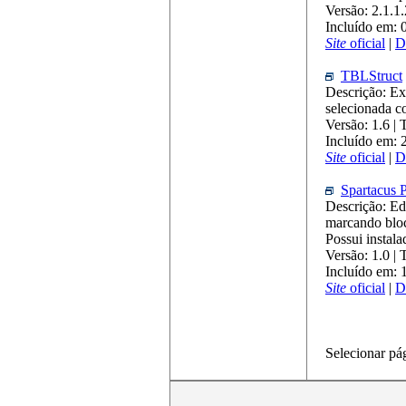
Versão: 2.1.1
Incluído em: 
Site
oficial
|
D
TBLStruct
Descrição: Ex
selecionada c
Versão: 1.6 |
Incluído em: 
Site
oficial
|
D
Spartacus 
Descrição: Edi
marcando bloc
Possui instala
Versão: 1.0 |
Incluído em:
Site
oficial
|
D
Selecionar pá