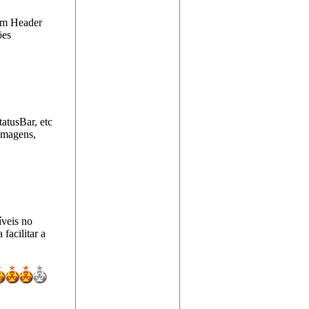
 um Header
ões
usBar, etc
 imagens,
íveis no
facilitar a