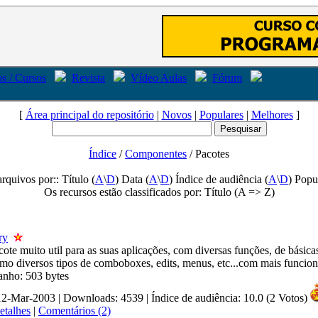
s / Cursos
Revista
Vídeo Aulas
Fórum
[
Área principal do repositório
|
Novos
|
Populares
|
Melhores
]
Índice
/
Componentes
/ Pacotes
arquivos por:: Título (
A
\
D
) Data (
A
\
D
) Índice de audiência (
A
\
D
) Popu
Os recursos estão classificados por: Título (A => Z)
ry
ote muito util para as suas aplicações, com diversas funções, de básica
mo diversos tipos de comboboxes, edits, menus, etc...com mais funcion
anho: 503 bytes
 12-Mar-2003 | Downloads: 4539
|
Índice de audiência: 10.0 (2 Votos)
etalhes
|
Comentários (2)