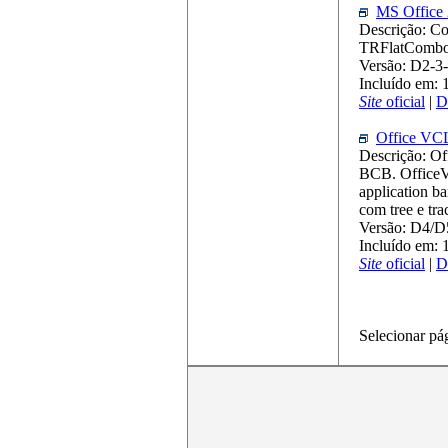
MS Office 
Descrição: Co
TRFlatComb
Versão: D2-3
Incluído em: 
Site
oficial
|
D
Office VCL
Descrição: O
BCB. OfficeVC
application 
com tree e tra
Versão: D4/D
Incluído em: 
Site
oficial
|
D
Selecionar pá