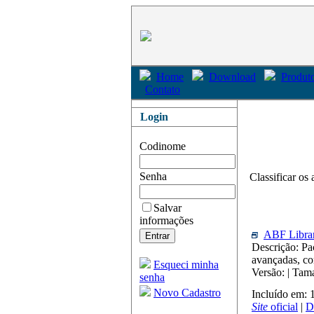
Home
Download
Produto
Contato
Login
Codinome
Senha
Classificar os 
Salvar
informações
ABF Libra
Descrição: Pac
avançadas, co
Esqueci minha
Versão: | Tam
senha
Novo Cadastro
Incluído em:
Site
oficial
|
D