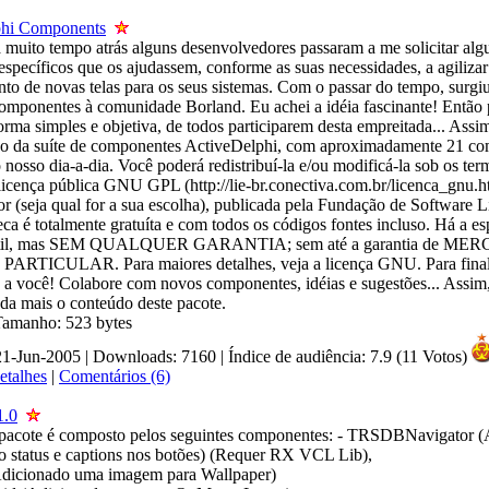
phi Components
 muito tempo atrás alguns desenvolvedores passaram a me solicitar alg
specíficos que os ajudassem, conforme as suas necessidades, a agilizar
to de novas telas para os seus sistemas. Com o passar do tempo, surgiu
 componentes à comunidade Borland. Eu achei a idéia fascinante! Então 
rma simples e objetiva, de todos participarem desta empreitada... Assi
ão da suíte de componentes ActiveDelphi, com aproximadamente 21 c
 o nosso dia-a-dia. Você poderá redistribuí-la e/ou modificá-la sob os ter
licença pública GNU GPL (http://lie-br.conectiva.com.br/licenca_gnu.h
or (seja qual for a sua escolha), publicada pela Fundação de Software Li
teca é totalmente gratuíta e com todos os códigos fontes incluso. Há a e
a útil, mas SEM QUALQUER GARANTIA; sem até a garantia de ME
RTICULAR. Para maiores detalhes, veja a licença GNU. Para finaliz
 a você! Colabore com novos componentes, idéias e sugestões... Assim
nda mais o conteúdo deste pacote.
 Tamanho: 523 bytes
21-Jun-2005 | Downloads: 7160
|
Índice de audiência: 7.9 (11 Votos)
etalhes
|
Comentários (6)
.0
 pacote é composto pelos seguintes componentes: - TRSDBNavigator 
o status e captions nos botões) (Requer RX VCL Lib),
dicionado uma imagem para Wallpaper)