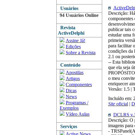
ActiveDel
Usuários
Descrição: Há
94 Usuários Online
componentes e
desenvolvimen
Revista
publicar tais
ActiveDelphi
estudar uma fo
primeira vers
Assine Já!
para facilitar
Edições
condições da 
Sobre a Revista
2.1 ou posteri
-- Esta biblio
Conteúdo
que ela sej
Apostilas
PROPÓSITO PA
o meu convite
Artigos
enriquecer ai
Componentes
Versão: 1.5 |
Dicas
News
Incluído em: 
Programas /
Site
oficial
|
D
Exemplos
Vídeo Aulas
DCLRS v.1
Descrição: O
imagens para 
Serviços
- TRSPanel(A
Active News