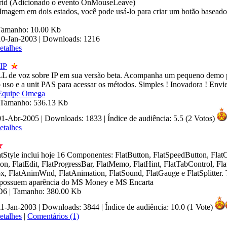
d (Adicionado o evento OnMouseLeave)
magem em dois estados, você pode usá-lo para criar um botão basead
 Tamanho: 10.00 Kb
10-Jan-2003 | Downloads: 1216
etalhes
IP
LL de voz sobre IP em sua versão beta. Acompanha um pequeno demo 
o uso e a unit PAS para acessar os métodos. Simples ! Inovadora ! Env
Equipe Omega
| Tamanho: 536.13 Kb
 01-Abr-2005 | Downloads: 1833
|
Índice de audiência: 5.5 (2 Votos)
etalhes
atStyle inclui hoje 16 Componentes: FlatButton, FlatSpeedButton, Fla
on, FlatEdit, FlatProgressBar, FlatMemo, FlatHint, FlatTabControl, Fla
 FlatAnimWnd, FlatAnimation, FlatSound, FlatGauge e FlatSplitter. 
possuem aparência do MS Money e MS Encarta
 D6 | Tamanho: 380.00 Kb
11-Jan-2003 | Downloads: 3844
|
Índice de audiência: 10.0 (1 Vote)
etalhes
|
Comentários (1)