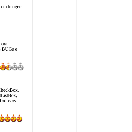
o em imagens
para
ie BUGs e
tCheckBox,
tListBox,
Todos os