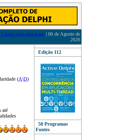
Clique aqui para logar
| 06 de Agosto de
2026
Edição 112
laridade (
A
\
D
)
s até
alidades
50 Programas
Fontes