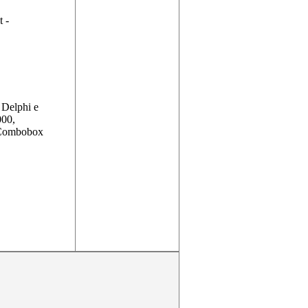
t -
 Delphi e
000,
. Combobox