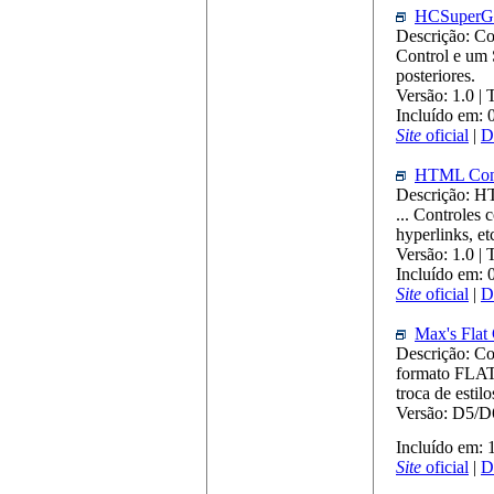
HCSuperG
Descrição: Co
Control e um S
posteriores.
Versão: 1.0 |
Incluído em:
Site
oficial
|
D
HTML Cont
Descrição: 
... Controles
hyperlinks, etc
Versão: 1.0 |
Incluído em:
Site
oficial
|
D
Max's Flat
Descrição: Co
formato FLAT 
troca de estil
Versão: D5/D
Incluído em: 
Site
oficial
|
D