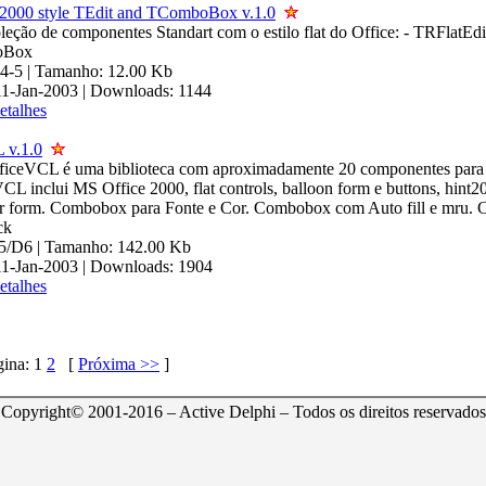
2000 style TEdit and TComboBox v.1.0
leção de componentes Standart com o estilo flat do Office: - TRFlatEdi
oBox
-4-5 | Tamanho: 12.00 Kb
11-Jan-2003 | Downloads: 1144
etalhes
 v.1.0
fficeVCL é uma biblioteca com aproximadamente 20 componentes para
L inclui MS Office 2000, flat controls, balloon form e buttons, hint2
bar form. Combobox para Fonte e Cor. Combobox com Auto fill e mru
ck
5/D6 | Tamanho: 142.00 Kb
11-Jan-2003 | Downloads: 1904
etalhes
gina:
1
2
[
Próxima >>
]
Copyright© 2001-2016 – Active Delphi – Todos os direitos reservados