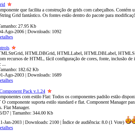
rid
mponente que facilita a construção de grids com cabeçalhos. Contém
tring Grid fantástico. Os fontes estão dentro do pacote para modificaç
 Tamanho: 27.95 Kb
 04-Ago-2006 | Downloads: 1092
etalhes
rols
HTMLStrGrid, HTMLDBGrid, HTMLLabel, HTMLDBLabel, HTMLStat
 com recursos de HTML, fácil configuração de cores, fonte, inclusão de
 ...
 Tamanho: 182.62 Kb
 01-Ago-2003 | Downloads: 1689
etalhes
 Component Pack v.1.24
mponentes com estilo Flat: Todos os componentes padrão estão dispon
O componente suporta estilo standard e flat. Component Manager para 
os. Flat Manager.
6/D7 | Tamanho: 344.00 Kb
11-Jan-2003 | Downloads: 2100
|
Índice de audiência: 8.0 (1 Vote)
etalhes