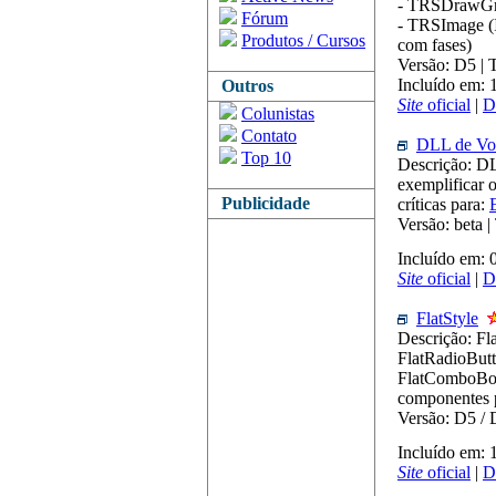
- TRSDrawGri
Fórum
- TRSImage (I
Produtos / Cursos
com fases)
Versão: D5 |
Incluído em: 
Outros
Site
oficial
|
D
Colunistas
Contato
DLL de Vo
Top 10
Descrição: D
exemplificar 
Publicidade
críticas para:
Versão: beta 
Incluído em:
Site
oficial
|
D
FlatStyle
Descrição: Fl
FlatRadioButt
FlatComboBox,
componentes 
Versão: D5 /
Incluído em: 
Site
oficial
|
D