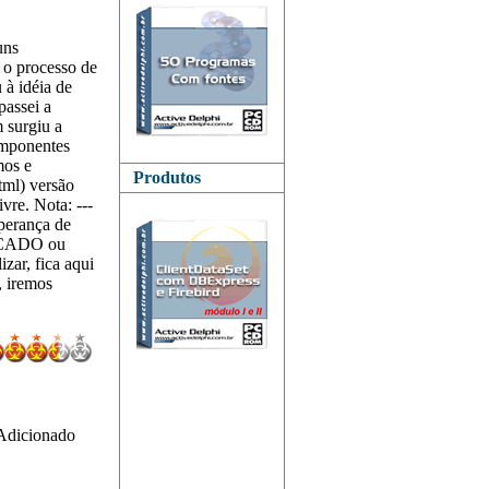
uns
 o processo de
 à idéia de
passei a
m surgiu a
omponentes
mos e
Produtos
tml) versão
vre. Nota: ---
sperança de
RCADO ou
ar, fica aqui
, iremos
(Adicionado