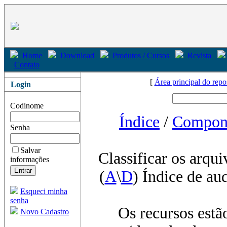
Home
Download
Produtos / Cursos
Revista
Contato
[
Área principal do repo
Login
Codinome
Índice
/
Compon
Senha
Salvar
Classificar os arqui
informações
(
A
\
D
) Índice de au
Esqueci minha
senha
Os recursos estã
Novo Cadastro