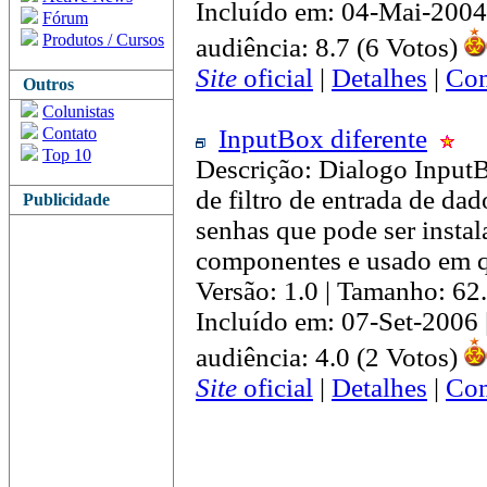
Incluído em: 04-Mai-2004
Fórum
Produtos / Cursos
audiência: 8.7 (6 Votos)
Site
oficial
|
Detalhes
|
Com
Outros
Colunistas
Contato
InputBox diferente
Top 10
Descrição: Dialogo Inpu
de filtro de entrada de da
Publicidade
senhas que pode ser instal
componentes e usado em q
Versão: 1.0 | Tamanho: 62
Incluído em: 07-Set-2006
audiência: 4.0 (2 Votos)
Site
oficial
|
Detalhes
|
Com