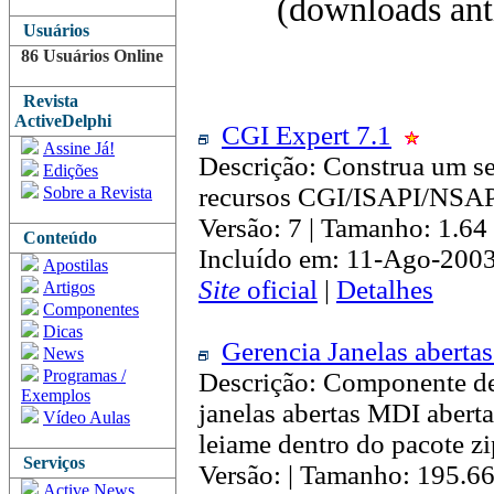
(downloads anti
Usuários
86 Usuários Online
Revista
ActiveDelphi
CGI Expert 7.1
Assine Já!
Descrição: Construa um 
Edições
recursos CGI/ISAPI/NSA
Sobre a Revista
Versão: 7 | Tamanho: 1.6
Conteúdo
Incluído em: 11-Ago-2003
Apostilas
Site
oficial
|
Detalhes
Artigos
Componentes
Dicas
Gerencia Janelas aberta
News
Programas /
Descrição: Componente de
Exemplos
janelas abertas MDI abert
Vídeo Aulas
leiame dentro do pacote z
Serviços
Versão: | Tamanho: 195.6
Active News