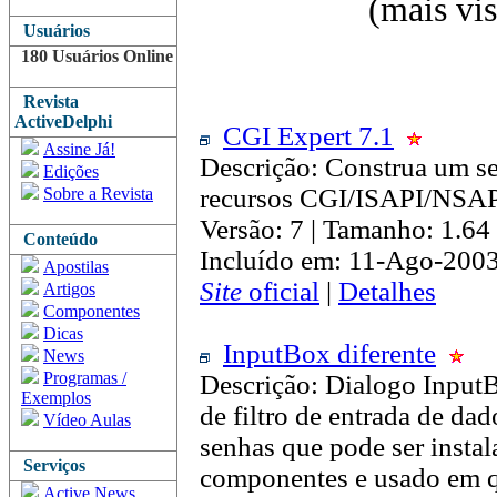
(mais vis
Usuários
180 Usuários Online
Revista
ActiveDelphi
CGI Expert 7.1
Assine Já!
Descrição: Construa um 
Edições
recursos CGI/ISAPI/NSA
Sobre a Revista
Versão: 7 | Tamanho: 1.6
Conteúdo
Incluído em: 11-Ago-2003
Apostilas
Site
oficial
|
Detalhes
Artigos
Componentes
Dicas
InputBox diferente
News
Programas /
Descrição: Dialogo Inpu
Exemplos
de filtro de entrada de da
Vídeo Aulas
senhas que pode ser instal
Serviços
componentes e usado em q
Active News