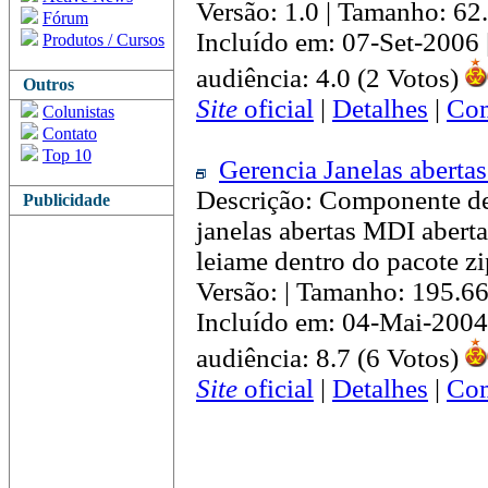
Versão: 1.0 | Tamanho: 62
Fórum
Incluído em: 07-Set-2006
Produtos / Cursos
audiência: 4.0 (2 Votos)
Outros
Site
oficial
|
Detalhes
|
Com
Colunistas
Contato
Top 10
Gerencia Janelas aberta
Descrição: Componente de
Publicidade
janelas abertas MDI abert
leiame dentro do pacote z
Versão: | Tamanho: 195.6
Incluído em: 04-Mai-2004
audiência: 8.7 (6 Votos)
Site
oficial
|
Detalhes
|
Com