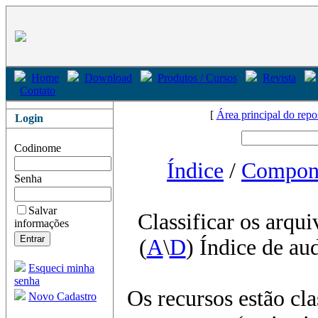
Home
Download
Produtos / Cursos
Revista
Contato
[
Área principal do repo
Login
Codinome
Índice
/
Compon
Senha
Salvar
Classificar os arqui
informações
(
A
\
D
) Índice de au
Esqueci minha
senha
Os recursos estão cl
Novo Cadastro