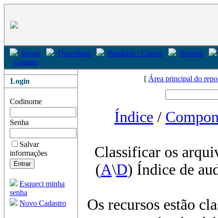
Home
Download
Produtos / Cursos
Revista
Contato
[
Área principal do repo
Login
Codinome
Índice
/
Compon
Senha
Salvar
Classificar os arqui
informações
(
A
\
D
) Índice de au
Esqueci minha
senha
Os recursos estão cl
Novo Cadastro