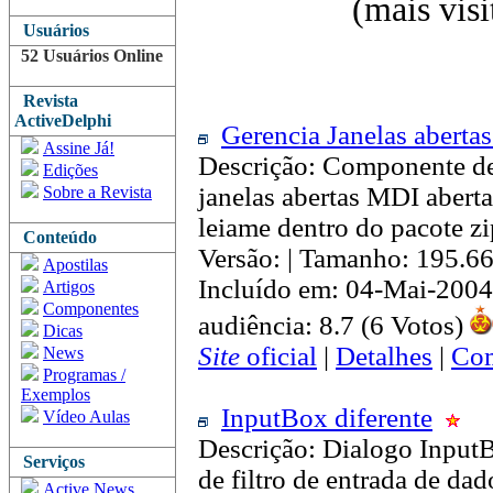
(mais vis
Usuários
52 Usuários Online
Revista
ActiveDelphi
Gerencia Janelas aberta
Assine Já!
Descrição: Componente de
Edições
janelas abertas MDI abert
Sobre a Revista
leiame dentro do pacote z
Conteúdo
Versão: | Tamanho: 195.6
Apostilas
Incluído em: 04-Mai-2004
Artigos
Componentes
audiência: 8.7 (6 Votos)
Dicas
Site
oficial
|
Detalhes
|
Com
News
Programas /
Exemplos
InputBox diferente
Vídeo Aulas
Descrição: Dialogo Inpu
Serviços
de filtro de entrada de da
Active News