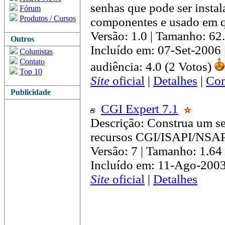
senhas que pode ser instal
Fórum
Produtos / Cursos
componentes e usado em q
Versão: 1.0 | Tamanho: 62
Outros
Incluído em: 07-Set-2006
Colunistas
Contato
audiência: 4.0 (2 Votos)
Top 10
Site
oficial
|
Detalhes
|
Com
Publicidade
CGI Expert 7.1
Descrição: Construa um 
recursos CGI/ISAPI/NSA
Versão: 7 | Tamanho: 1.6
Incluído em: 11-Ago-2003
Site
oficial
|
Detalhes