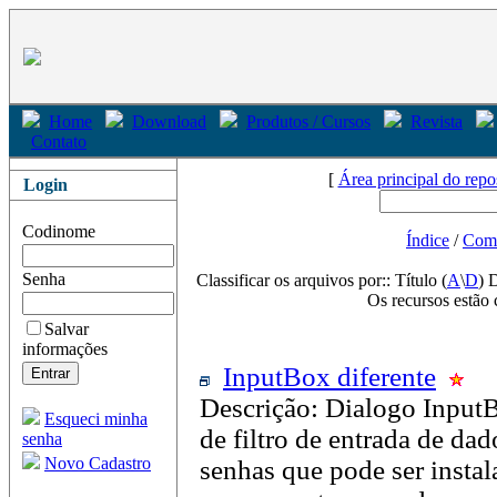
Home
Download
Produtos / Cursos
Revista
Contato
[
Área principal do repo
Login
Codinome
Índice
/
Com
Senha
Classificar os arquivos por:: Título (
A
\
D
) 
Os recursos estão 
Salvar
informações
InputBox diferente
Descrição: Dialogo Inpu
Esqueci minha
de filtro de entrada de da
senha
Novo Cadastro
senhas que pode ser instal