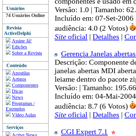
componentes e usado em q
Versão: 1.0 | Tamanho: 62
Usuários
74 Usuários Online
Incluído em: 07-Set-2006
audiência: 4.0 (2 Votos)
Revista
ActiveDelphi
Site
oficial
|
Detalhes
|
Com
Assine Já!
Edições
Gerencia Janelas aberta
Sobre a Revista
Descrição: Componente de
Conteúdo
janelas abertas MDI abert
Apostilas
leiame dentro do pacote z
Artigos
Componentes
Versão: | Tamanho: 195.6
Dicas
Incluído em: 04-Mai-2004
News
Programas /
audiência: 8.7 (6 Votos)
Exemplos
Site
oficial
|
Detalhes
|
Com
Vídeo Aulas
Serviços
CGI Expert 7.1
Active News