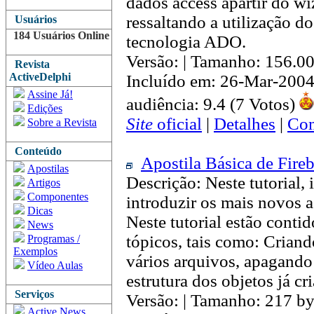
dados access apartir do w
ressaltando a utilização d
Usuários
184 Usuários Online
tecnologia ADO.
Versão: | Tamanho: 156.0
Revista
ActiveDelphi
Incluído em: 26-Mar-2004
Assine Já!
audiência: 9.4 (7 Votos)
Edições
Site
oficial
|
Detalhes
|
Com
Sobre a Revista
Conteúdo
Apostila Básica de Fireb
Apostilas
Descrição: Neste tutorial, 
Artigos
Componentes
introduzir os mais novos 
Dicas
Neste tutorial estão conti
News
tópicos, tais como: Crian
Programas /
Exemplos
vários arquivos, apagando
Vídeo Aulas
estrutura dos objetos já cr
Serviços
Versão: | Tamanho: 217 by
Active News