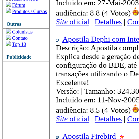
Incluído em: 27-Mai-2003
Fórum
Produtos / Cursos
audiência: 8.8 (4 Votos)
Site
oficial
|
Detalhes
|
Com
Outros
Colunistas
Apostila Dephi com Int
Contato
Top 10
Descrição: Apostila comple
Explica desde a geração de
Publicidade
configuração do BDE, até 
transações utilizando o D
Excelente!
Versão: | Tamanho: 324.3
Incluído em: 11-Nov-2005
audiência: 8.5 (4 Votos)
Site
oficial
|
Detalhes
|
Com
Apostila Firebird