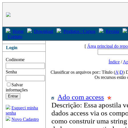
Home
Download
Produtos / Cursos
Revista
Contato
[
Área principal do repo
Login
Codinome
Índice
/
Ap
Senha
Classificar os arquivos por:: Título (
A
\
D
) 
Os recursos estão 
Salvar
informações
Ado com access
Descrição: Essa apostila 
Esqueci minha
dados access via os comp
senha
Novo Cadastro
como construir uma strin