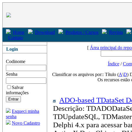
Home
Download
Produtos / Cursos
Revista
Contato
[
Área principal do repo
Login
Codinome
Índice
/
Com
Senha
Classificar os arquivos por:: Título (
A
\
D
) 
Os recursos estão 
Salvar
informações
ADO-based TDataSet De
Descrição: TDADODataSe
Esqueci minha
TDUpdateSQL, TDMaster -
senha
Novo Cadastro
Delphi 4.x para acessar b