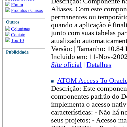
Descrição: Componente não
Fórum
Aliases. Com este compone
Produtos / Cursos
permanentes ou temporário
Outros
quando a aplicação é final
Colunistas
junto com suas tabelas par
Contato
atualizado automaticament
Top 10
Versão: | Tamanho: 10.84
Publicidade
Incluído em: 11-Nov-2002
Site
oficial
|
Detalhes
ATOM Access To Oracle
Descrição: Este componen
componentes padrão do De
implementa o acesso nativo
características: - Não há 
seus projetos; - Acesso m