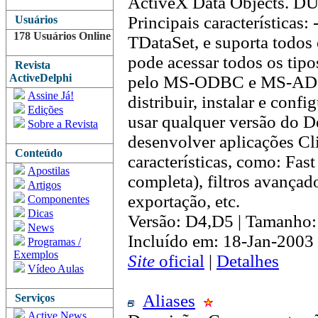
ActiveX Data Objects. DUt
Principais características:
Usuários
178 Usuários Online
TDataSet, e suporta todos
pode acessar todos os tip
Revista
ActiveDelphi
pelo MS-ODBC e MS-ADO 
Assine Já!
distribuir, instalar e con
Edições
usar qualquer versão do D
Sobre a Revista
desenvolver aplicações Cli
Conteúdo
características, como: Fas
Apostilas
completa), filtros avançado
Artigos
exportação, etc.
Componentes
Dicas
Versão: D4,D5 | Tamanho
News
Incluído em: 18-Jan-2003
Programas /
Exemplos
Site
oficial
|
Detalhes
Vídeo Aulas
Aliases
Serviços
Active News