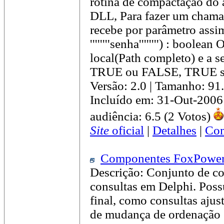
rotina de compactação do 
DLL, Para fazer um chamad
recebe por parâmetro assim "
''''''''senha'''''''') : bool
local(Path completo) e a s
TRUE ou FALSE, TRUE se
Versão: 2.0 | Tamanho: 91
Incluído em: 31-Out-2006
audiência: 6.5 (2 Votos)
Site
oficial
|
Detalhes
|
Com
Componentes FoxPower 
Descrição: Conjunto de co
consultas em Delphi. Possu
final, como consultas ajus
de mudança de ordenação