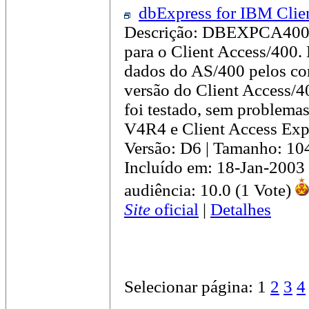
dbExpress for IBM Clien
Descrição: DBEXPCA400.
para o Client Access/400. 
dados do AS/400 pelos c
versão do Client Access/40
foi testado, sem problema
V4R4 e Client Access Ex
Versão: D6 | Tamanho: 10
Incluído em: 18-Jan-2003
audiência: 10.0 (1 Vote)
Site
oficial
|
Detalhes
Selecionar página:
1
2
3
4