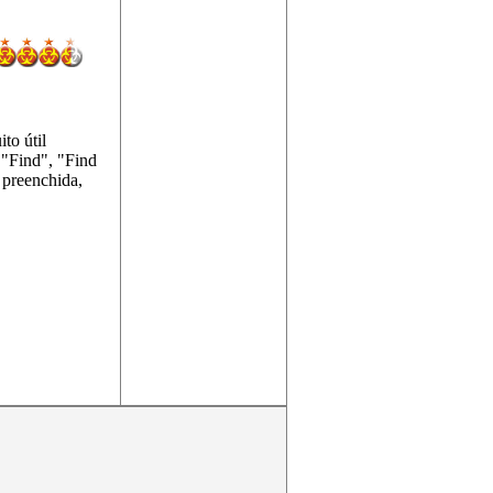
to útil
 "Find", "Find
preenchida,