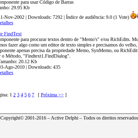
mponente para usar Código de Barras
manho: 29.95 Kb
 11-Nov-2002 | Downloads: 7292
|
Índice de audiência: 9.0 (1 Vote)
etalhes
e FindText
mponente para procurar textos dentro de "Memo's" e/ou RichEdits. Mui
os fazer algo como um editor de texto simples e precisamos do velho,
ponente apenas precisa da propriedade Memo, SynMemo, ou RichEdit 
 o Método, "Findtext1.FindDialog".
 Tamanho: 20.12 Kb
 03-Ago-2010 | Downloads: 435
etalhes
gina:
1
2
3
4
5
6
7
[
Próxima >>
]
Copyright© 2001-2016 – Active Delphi – Todos os direitos reservados