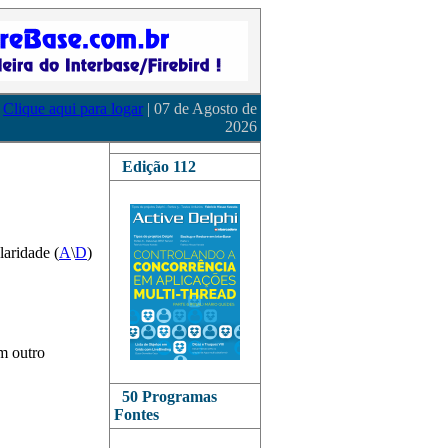
Clique aqui para logar
| 07 de Agosto de
2026
Edição 112
laridade (
A
\
D
)
m outro
50 Programas
Fontes