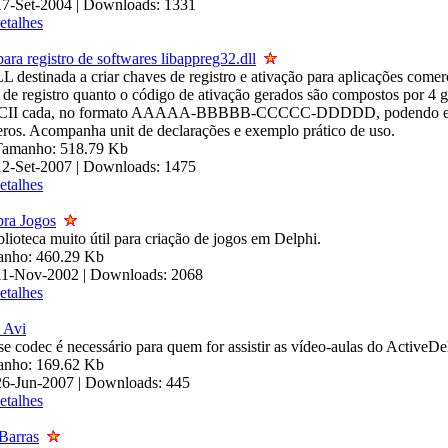
17-Set-2004 | Downloads: 1331
etalhes
para registro de softwares libappreg32.dll
 destinada a criar chaves de registro e ativação para aplicações comer
 de registro quanto o código de ativação gerados são compostos por 4 
ASCII cada, no formato AAAAA-BBBBB-CCCCC-DDDDD, podendo est
eros. Acompanha unit de declarações e exemplo prático de uso.
 Tamanho: 518.79 Kb
12-Set-2007 | Downloads: 1475
etalhes
pra Jogos
lioteca muito útil para criação de jogos em Delphi.
manho: 460.29 Kb
 11-Nov-2002 | Downloads: 2068
etalhes
 Avi
e codec é necessário para quem for assistir as vídeo-aulas do ActiveDe
manho: 169.62 Kb
26-Jun-2007 | Downloads: 445
etalhes
Barras