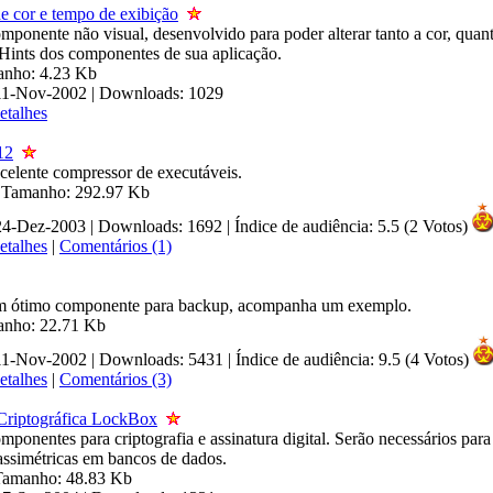
e cor e tempo de exibição
mponente não visual, desenvolvido para poder alterar tanto a cor, quan
 Hints dos componentes de sua aplicação.
anho: 4.23 Kb
 11-Nov-2002 | Downloads: 1029
etalhes
12
celente compressor de executáveis.
| Tamanho: 292.97 Kb
 24-Dez-2003 | Downloads: 1692
|
Índice de audiência: 5.5 (2 Votos)
etalhes
|
Comentários (1)
m ótimo componente para backup, acompanha um exemplo.
manho: 22.71 Kb
 11-Nov-2002 | Downloads: 5431
|
Índice de audiência: 9.5 (4 Votos)
etalhes
|
Comentários (3)
 Criptográfica LockBox
ponentes para criptografia e assinatura digital. Serão necessários para
assimétricas em bancos de dados.
 Tamanho: 48.83 Kb