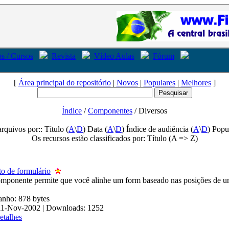
s / Cursos
Revista
Vídeo Aulas
Fórum
[
Área principal do repositório
|
Novos
|
Populares
|
Melhores
]
Índice
/
Componentes
/ Diversos
arquivos por:: Título (
A
\
D
) Data (
A
\
D
) Índice de audiência (
A
\
D
) Popu
Os recursos estão classificados por: Título (A => Z)
o de formulário
mponente permite que você alinhe um form baseado nas posições de u
anho: 878 bytes
 11-Nov-2002 | Downloads: 1252
etalhes