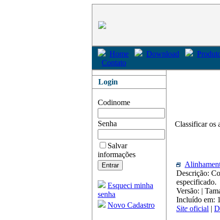
Home
Download
Produto
Contato
Login
Codinome
Senha
Classificar os 
Salvar
informações
Alinhament
Descrição: Co
especificado.
Esqueci minha
Versão: | Tam
senha
Incluído em:
Novo Cadastro
Site
oficial
|
D