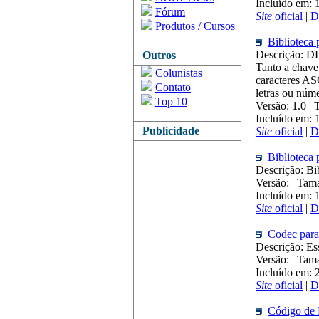
Incluído em: 
Fórum
Site
oficial
|
D
Produtos / Cursos
Biblioteca 
Descrição: DLL
Outros
Tanto a chave
Colunistas
caracteres 
Contato
letras ou núm
Top 10
Versão: 1.0 |
Incluído em: 
Publicidade
Site
oficial
|
D
Biblioteca 
Descrição: Bib
Versão: | Ta
Incluído em:
Site
oficial
|
D
Codec para
Descrição: Ess
Versão: | Ta
Incluído em: 
Site
oficial
|
D
Código de 