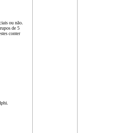
ciais ou não.
grupos de 5
es conter
lphi.