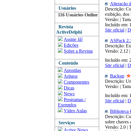
Alteração d
Usuários
Descrição: Co
exibição, dos
116 Usuários Online
Versão: | Tam
Incluído em:
Revista
Site
oficial
|
D
ActiveDelphi
Assine Já!
ASPack 2.
Edições
Descrição: Ex
Sobre a Revista
Versão: 2.12 
Incluído em:
Conteúdo
Site
oficial
|
D
Apostilas
Backup
Artigos
Descrição: U
Componentes
Versão: | Ta
Dicas
News
Incluído em:
Programas /
Site
oficial
|
D
Exemplos
Vídeo Aulas
Biblioteca
Descrição: Com
sobre chaves 
Serviços
Versão: 2.0 |
Active News