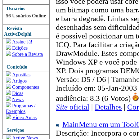
isso você poderá usar cor
um bitmap como uma barra
Usuários
56 Usuários Online
e barra degradê. Linhas s
desenhadas sem dificulda
Revista
ActiveDelphi
é possível posicionar um 
Assine Já!
ICQ. Para facilitar a cria
Edições
DrawModule. Estes compo
Sobre a Revista
Windows XP e você pode s
Conteúdo
XP. Dois programas DEMO 
Apostilas
Versão: D5 / D6 | Tamanh
Artigos
Incluído em: 05-Jan-2003
Componentes
Dicas
audiência: 8.3 (6 Votos)
News
Site
oficial
|
Detalhes
|
Com
Programas /
Exemplos
Vídeo Aulas
MainMenu em um ToolC
Serviços
Descrição: Incorpora o 
Active News