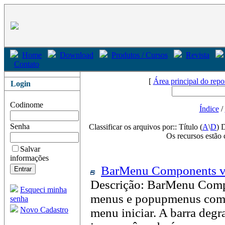
Home
Download
Produtos / Cursos
Revista
Contato
[
Área principal do repo
Login
Codinome
Índice
/
Senha
Classificar os arquivos por:: Título (
A
\
D
) 
Os recursos estão 
Salvar
informações
BarMenu Components v.
Descrição: BarMenu Compo
Esqueci minha
menus e popupmenus com u
senha
Novo Cadastro
menu iniciar. A barra deg