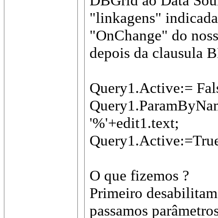
DBGrid ao Data Sourc
"linkagens" indicada
"OnChange" do nosso 
depois da clausula 
Query1.Active:= Fal
Query1.ParamByName
'%'+edit1.text;
Query1.Active:=Tru
O que fizemos ?
Primeiro desabilitam
passamos parâmetros 