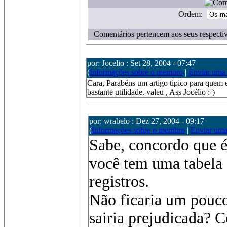
Ordem:
Comentários pertencem aos seus respectiv
por: Jocelio : Set 28, 2004 - 07:47
(
Informações sobre o membro
|
Enviar uma
Cara, Parabéns um artigo tipico para quem e
bastante utilidade. valeu , Ass Jocélio :-)
por: wrabelo : Dez 27, 2004 - 09:17
(
Informações sobre o membro
|
Enviar um
Sabe, concordo que é
você tem uma tabela
registros.
Não ficaria um pouco
sairia prejudicada? C