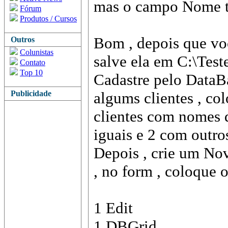
mas o campo Nome tem
Fórum
Produtos / Cursos
Bom , depois que voc
Outros
Colunistas
salve ela em C:\Teste
Contato
Top 10
Cadastre pelo DataB
Publicidade
algums clientes , co
clientes com nomes 
iguais e 2 com outro
Depois , crie um Nov
, no form , coloque 
1 Edit
1 DBGrid