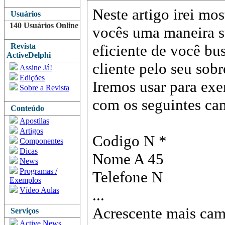
Neste artigo irei mos
Usuários
140 Usuários Online
vocês uma maneira s
Revista
eficiente de você b
ActiveDelphi
cliente pelo seu sob
Assine Já!
Edições
Iremos usar para ex
Sobre a Revista
com os seguintes ca
Conteúdo
Apostilas
Artigos
Codigo N *
Componentes
Dicas
Nome A 45
News
Programas /
Telefone N
Exemplos
Vídeo Aulas
...
Acrescente mais cam
Serviços
Active News