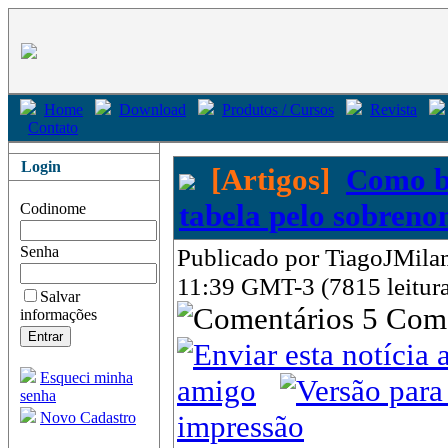
Home
Download
Produtos / Cursos
Revista
Contato
Login
[Artigos]
Como b
tabela pelo sobren
Codinome
Senha
Publicado por TiagoJMilam
11:39 GMT-3 (7815 leitura
Salvar
5 Com
informações
Esqueci minha
amigo
senha
Novo Cadastro
impressão