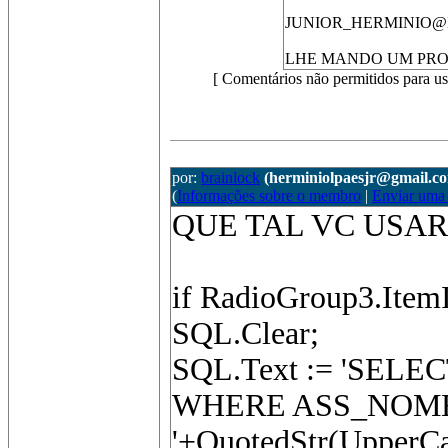
JUNIOR_HERMINIO
LHE MANDO UM PRO
[ Comentários não permitidos para us
por:
brainlock
(herminiolpaesjr@gmail.c
(
Informações sobre o membro
|
Enviar uma
QUE TAL VC USAR
if RadioGroup3.ItemI
SQL.Clear;
SQL.Text := 'SEL
WHERE ASS_NOME
'+QuotedStr(UpperCa