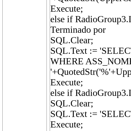
Execute;
else if RadioGroup3.I
Terminado por
SQL.Clear;
SQL.Text := 'SEL
WHERE ASS_NOME
'+QuotedStr('%'+Upp
Execute;
else if RadioGroup3.I
SQL.Clear;
SQL.Text := 'SEL
Execute;