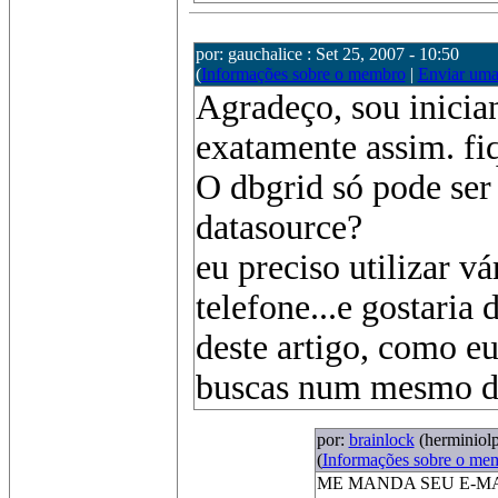
por: gauchalice : Set 25, 2007 - 10:50
(
Informações sobre o membro
|
Enviar um
Agradeço, sou inicia
exatamente assim. fi
O dbgrid só pode ser
datasource?
eu preciso utilizar 
telefone...e gostaria
deste artigo, como eu
buscas num mesmo d
por:
brainlock
(herminiol
(
Informações sobre o me
ME MANDA SEU E-MA