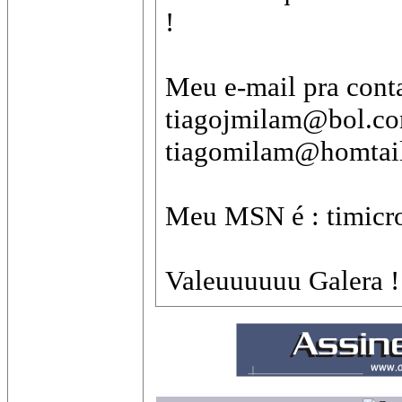
!
Meu e-mail pra conta
tiagojmilam@bol.co
tiagomilam@homtai
Meu MSN é : timic
Valeuuuuuu Galera !