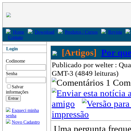
Home
Download
Produtos / Cursos
Revista
Contato
Login
[Artigos]
Por que
Codinome
Publicado por welter : Qua
GMT-3 (4849 leituras)
Senha
1 Com
Salvar
informações
amigo
Esqueci minha
impressão
senha
Novo Cadastro
Uma pergunta frequ