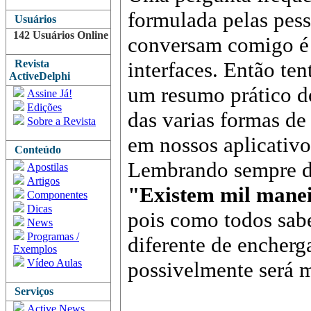
formulada pelas pes
Usuários
142 Usuários Online
conversam comigo é 
Revista
interfaces. Então ten
ActiveDelphi
um resumo prático d
Assine Já!
Edições
das varias formas de 
Sobre a Revista
em nossos aplicativo
Conteúdo
Lembrando sempre da
Apostilas
Artigos
"Existem mil manei
Componentes
Dicas
pois como todos sa
News
Programas /
diferente de encher
Exemplos
Vídeo Aulas
possivelmente será m
Serviços
Active News