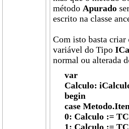
método
Apurado
ser
escrito na classe ance
Com isto basta criar
variável do Tipo
ICa
normal ou alterada d
var
Calculo: iCalcul
begin
case Metodo.Ite
0: Calculo := T
1: Calculo := TC