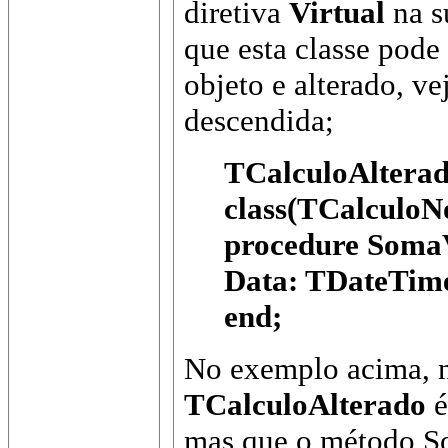
diretiva
Virtual
na su
que esta classe pode
objeto e alterado, ve
descendida;
TCalculoAlterad
class(TCalculoN
procedure SomaV
Data: TDateTime
end;
No exemplo acima, 
TCalculoAlterado
é
mas que o método Som