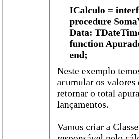
ICalculo = interf
procedure SomaV
Data: TDateTime
function Apurad
end;
Neste exemplo temos
acumular os valores 
retornar o total apu
lançamentos.
Vamos criar a Classe
responsável pelo cál