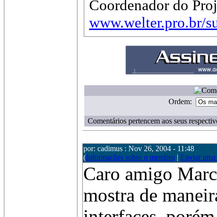
Coordenador do Proj
www.welter.pro.br/s
Ordem:
Comentários pertencem aos seus respectiv
por: cadimus : Nov 26, 2004 - 11:48
(
Informações sobre o membro
|
Enviar uma
Caro amigo Marce
mostra de maneira
interfaces, porém