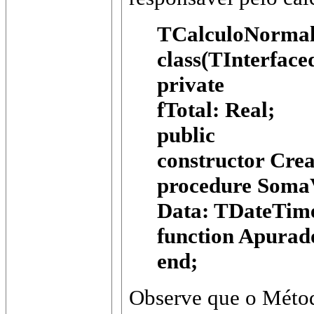
TCalculoNormal
class(TInterface
private
fTotal: Real;
public
constructor Crea
procedure SomaV
Data: TDateTime)
function Apurad
end;
Observe que o Mét