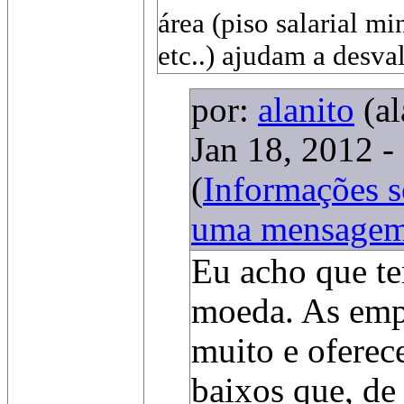
área (piso salarial m
etc..) ajudam a desval
por:
alanito
(a
Jan 18, 2012 -
(
Informações 
uma mensage
Eu acho que te
moeda. As emp
muito e oferec
baixos que, de