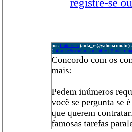
registre-se o
por:
builder_rs
(anfa_rs@yahoo.com.br)
(
Informações sobre o membro
|
Enviar um
Concordo com os come
mais:
Pedem inúmeros requ
você se pergunta se 
que querem contratar
famosas tarefas paral