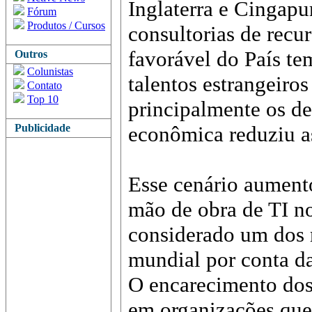
Inglaterra e Cingapu
Fórum
Produtos / Cursos
consultorias de recu
favorável do País te
Outros
Colunistas
talentos estrangeiros
Contato
Top 10
principalmente os de
Publicidade
econômica reduziu a
Esse cenário aument
mão de obra de TI no
considerado um dos 
mundial por conta da
O encarecimento dos 
em organizações que