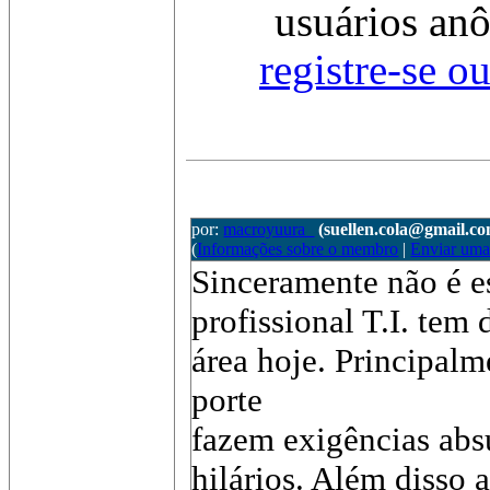
usuários anô
registre-se o
por:
macroyuura_
(suellen.cola@gmail.c
(
Informações sobre o membro
|
Enviar um
Sinceramente não é e
profissional T.I. tem
área hoje. Principal
porte
fazem exigências abs
hilários. Além disso 