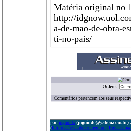
Matéria original no l
http://idgnow.uol.co
a-de-mao-de-obra-est
ti-no-pais/
Ordem:
Comentários pertencem aos seus respectiv
por:
jnguindo
(jnguindo@yahoo.com.br)
(
Informações sobre o membro
|
Enviar uma