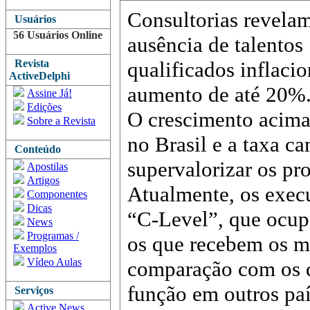
Consultorias revela
Usuários
56 Usuários Online
ausência de talentos
Revista
qualificados inflaci
ActiveDelphi
aumento de até 20%
Assine Já!
Edições
O crescimento acim
Sobre a Revista
no Brasil e a taxa c
Conteúdo
supervalorizar os pro
Apostilas
Artigos
Atualmente, os execu
Componentes
Dicas
“C-Level”, que ocupa
News
Programas /
os que recebem os m
Exemplos
Vídeo Aulas
comparação com os
função em outros pa
Serviços
Active News