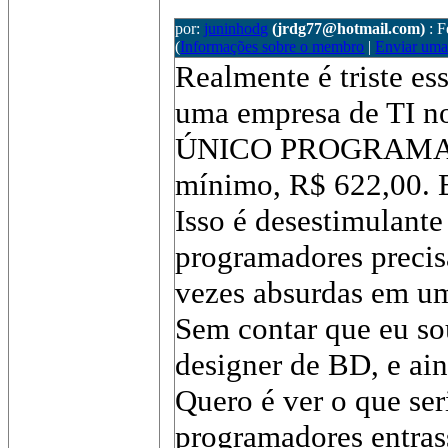
por:
juninhodg
(jrdg77@hotmail.com)
: 
(
Informações sobre o membro
|
Enviar um
Realmente é triste es
uma empresa de TI no
ÚNICO PROGRAMADO
mínimo, R$ 622,00. 
Isso é desestimulante
programadores precis
vezes absurdas em um
Sem contar que eu so
designer de BD, e ai
Quero é ver o que ser
programadores entras