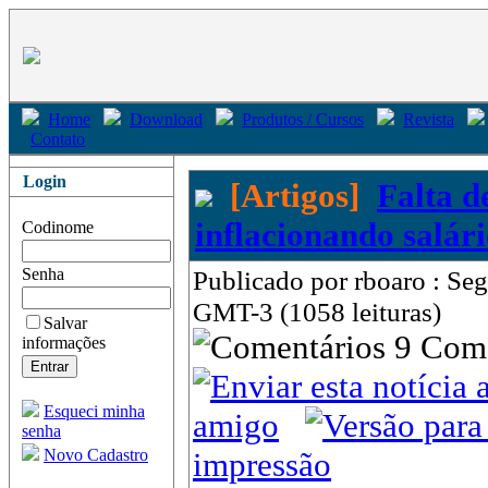
Home
Download
Produtos / Cursos
Revista
Contato
Login
[Artigos]
Falta d
inflacionando salári
Codinome
Senha
Publicado por rboaro : Seg
GMT-3 (1058 leituras)
Salvar
9 Com
informações
Esqueci minha
amigo
senha
Novo Cadastro
impressão