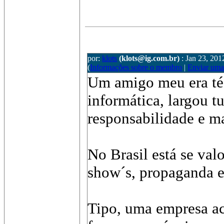
por:
klots
(klots@ig.com.br)
: Jan 23, 201
(
Informações sobre o membro
|
Enviar um
Um amigo meu era té
informática, largou t
responsabilidade e ma
No Brasil está se val
show´s, propaganda e
Tipo, uma empresa ac