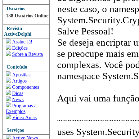
neste caso, o names
Usuários
138 Usuários Online
System.Security.Cry
Revista
Salve Pessoal!
ActiveDelphi
Se deseja encriptar 
Assine Já!
Edições
se preocupe mais em 
Sobre a Revista
complexas. Você pode
Conteúdo
namespace System.Se
Apostilas
Artigos
Componentes
Dicas
Aqui vai uma função
News
Programas /
Exemplos
Vídeo Aulas
~~~~~~~~~~~~~~~
uses System.Securit
Serviços
Active News