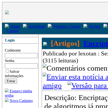
Home
Download
Produtos / Cursos
Revista
Contato
Login
[Artigos]
Encript
Codinome
Publicado por lexotan : S
(3115 leituras)
Senha
come
Salvar
informações
amigo
Esqueci minha
senha
Descrição: Encripta
Novo Cadastro
de algoritmos já pro