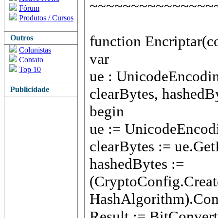
~~~~~~~~~~~~~~~
Fórum
Produtos / Cursos
function Encriptar(co
Outros
Colunistas
var
Contato
Top 10
ue : UnicodeEncodi
Publicidade
clearBytes, hashedBy
begin
ue := UnicodeEncodi
clearBytes := ue.Get
hashedBytes :=
(CryptoConfig.Cre
HashAlgorithm).Com
Result := BitConvert