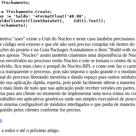
TFechamento;

:= TFechamento.Create;

on := 'Saldo: '+FormatFloat('#0.00', 
aldoCliente(ClientDataSet1,    Edit1.Text));

echamento);

retiva "uses" existe a Unit do Nucleo e neste caso também precisamos 
e código será externo e que ele não será preciso compilar ele dentro do
opções do projeto e na Guia Packages Assinalamos o Item "Build with r
os apenas "Nucleo" assim também criaremos uma dependência de Nucl
dos envolvidos no processo verão Nucleo e este se tornara o centro de 
olvido, fica mais claro o porquê do Nucleo.BPL e como este faz o car
a transparente o processo, pois não importa o quão grande e o modulo,
inal do processo liberando memória e dando espaço para outros módulo
do sua aplicação rápida, esperta, pois pode facilmente alterar a maneir
o mais lindo de tudo que sua aplicação pode receber versões em partes
tema para um cliente no momento de implementar uma nova rotina ou cor
 trabalhei em aplicativos genéricos onde um simples executável de pou
m sistema configurável de módulos interligados e que podia de maneira 
quirido pelos clientes conforme for preciso.
go
a todos e até o próximo artigo.