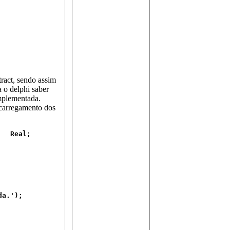
ract, sendo assim
a o delphi saber
implementada.
 carregamento dos
  Real;

a.');
