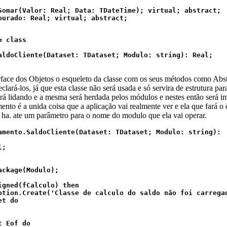
Somar(Valor: Real; Data: TDateTime); virtual; abstract;

purado: Real; virtual; abstract;

 class

aldoCliente(Dataset: TDataset; Modulo: string): Real;

rface dos Objetos o esqueleto da classe com os seus métodos como Abst
clará-los, já que esta classe não será usada e só servira de estrutura par
ará lidando e a mesma será herdada pelos módulos e nestes então será 
nto é a unida coisa que a aplicação vai realmente ver e ela que fará o
 ha. ate um parâmetro para o nome do modulo que ela vai operar.
amento.SaldoCliente(Dataset: TDataset; Modulo: string):  
;

ckage(Modulo);

igned(fCalculo) then

ption.Create('Classe de calculo do saldo não foi carregad
t do

 Eof do
