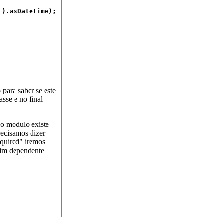
).asDateTime);

para saber se este
asse e no final
do modulo existe
recisamos dizer
quired" iremos
ssim dependente