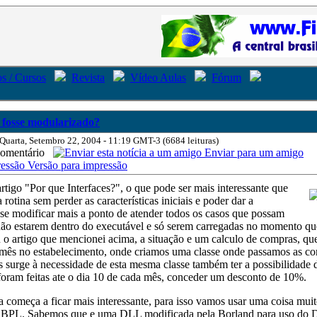
s / Cursos
Revista
Vídeo Aulas
Fórum
 fosse modularizado?
 Quarta, Setembro 22, 2004 - 11:19 GMT-3 (6684 leituras)
Comentário
Enviar para um amigo
Versão para impressão
tigo "Por que Interfaces?", o que pode ser mais interessante que
rotina sem perder as características iniciais e poder dar a
 se modificar mais a ponto de atender todos os casos que possam
a não estarem dentro do executável e só serem carregadas no momento que
 o artigo que mencionei acima, a situação e um calculo de compras, qu
 mês no estabelecimento, onde criamos uma classe onde passamos as co
as surge à necessidade de esta mesma classe também ter a possibilidade d
foram feitas ate o dia 10 de cada mês, conceder um desconto de 10%.
a começa a ficar mais interessante, para isso vamos usar uma coisa mui
 BPL. Sabemos que e uma DLL modificada pela Borland para uso do De