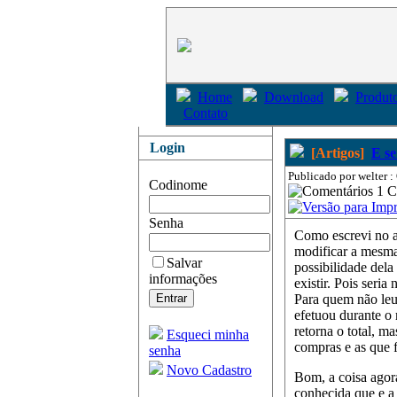
Home
Download
Produto
Contato
Login
[Artigos]
E se
Publicado por welter :
Codinome
1 
Senha
Como escrevi no ar
modificar a mesma 
Salvar
possibilidade dela
informações
existir. Pois seri
Para quem não leu
efetuou durante o
retorna o total, m
Esqueci minha
compras e as que 
senha
Novo Cadastro
Bom, a coisa agor
conhecida que e a