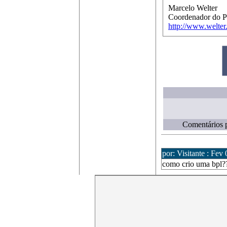
Marcelo Welter
Coordenador do Pr
http://www.welter.
Comentários p
por: Visitante : Fev
como crio uma bpl?