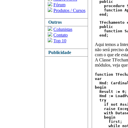
  public

Fórum
    procedure 
Produtos / Cursos
    function A
  end;
Outros
  TFechamento =
  public

Colunistas
    function S
Contato
  end;
Top 10
Aqui temos a Inte
não será preciso de
Publicidade
com o que ele est
A Classe TFechame
módulos, veja que
function TFech
var

  Hnd: Cardinal
begin

  Result := 0;

  Hnd := LoadPa
  try

    if not Ass
    raise Exce
    with Datase
    begin

      first;

      while not