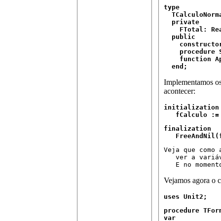
type

  TCalculoNorm
  private

    FTotal: Rea
  public

    constructor
    procedure 
    function A
  end;
Implementamos os 
acontecer:
initialization

   fCalculo :=
finalization

   FreeAndNil(
Veja que como 
   ver a variá
   E no moment
Vejamos agora o c
uses Unit2;
procedure TFor
var
