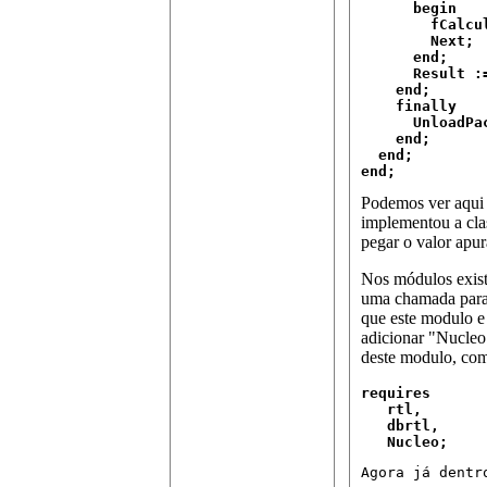
      begin

        fCalcu
        Next;

      end;

      Result :
    end;

    finally

      UnloadPac
    end;

  end;

end;
Podemos ver aqui 
implementou a clas
pegar o valor apu
Nos módulos exist
uma chamada para 
que este modulo e
adicionar "Nucleo"
deste modulo, com
requires

   rtl,

   dbrtl,

   Nucleo;
Agora já dentr