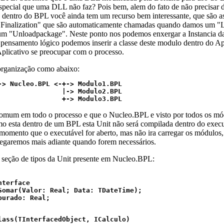
especial que uma DLL não faz? Pois bem, alem do fato de não precisar d
 dentro do BPL você ainda tem um recurso bem interessante, que são a
e "Finalization" que são automaticamente chamadas quando damos um 
m "Unloadpackage". Neste ponto nos podemos enxergar a Instancia da
ensamento lógico podemos inserir a classe deste modulo dentro do Ap
Aplicativo se preocupar com o processo.
organização como abaixo:
-> Nucleo.BPL <-+-> Modulo1.BPL

                |-> Modulo2.BPL

                +-> Modulo3.BPL
omum em todo o processo e que o Nucleo.BPL e visto por todos os mó
mo esta dentro de um BPL esta Unit não será compilada dentro do exec
 momento que o executável for aberto, mas não ira carregar os módulos
regaremos mais adiante quando forem necessários.
seção de tipos da Unit presente em Nucleo.BPL:
terface

Somar(Valor: Real; Data: TDateTime);

urado: Real;

lass(TInterfacedObject, ICalculo)
