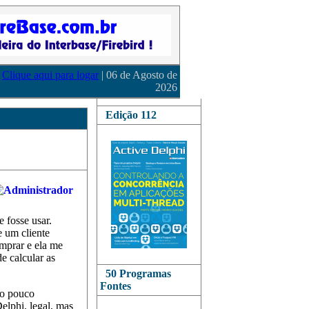
Clique aqui para logar
| 06 de Agosto de
2026
Edição 112
 fosse usar.
e um cliente
mprar e ela me
e calcular as
50 Programas
Fontes
to pouco
lphi, legal, mas