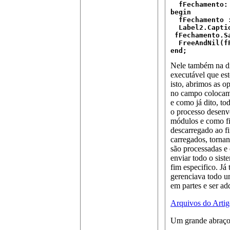
  fFechamento: 
begin

  fFechamento 
  Label2.Capti
 fFechamento.S
  FreeAndNil(fF
end;
Nele também na di
executável que est
isto, abrimos as 
no campo colocam
e como já dito, to
o processo desenv
módulos e como fic
descarregado ao f
carregados, tornan
são processadas e 
enviar todo o sis
fim especifico. Já
gerenciava todo u
em partes e ser ad
Arquivos do Arti
Um grande abraço 