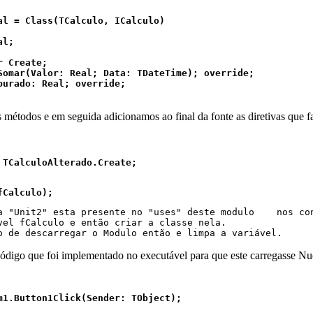
al = Class(TCalculo, ICalculo)

l;

 Create;

Somar(Valor: Real; Data: TDateTime); override;

purado: Real; override;

métodos e em seguida adicionamos ao final da fonte as diretivas que f
 TCalculoAlterado.Create;
fCalculo);
a "Unit2" esta presente no "uses" deste modulo    nos con
vel fCalculo e então criar a classe nela.

o de descarregar o Modulo então e limpa a variável.
ódigo que foi implementado no executável para que este carregasse N
m1.Button1Click(Sender: TObject);
