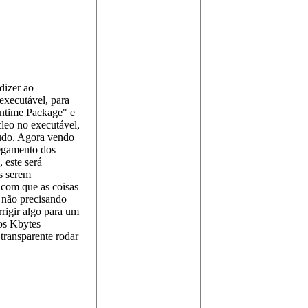
dizer ao
 executável, para
untime Package" e
eo no executável,
tudo. Agora vendo
regamento dos
 este será
s serem
a com que as coisas
, não precisando
rigir algo para um
cos Kbytes
transparente rodar