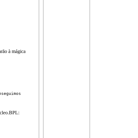
arão à mágica
seguimos

ucleo.BPL: