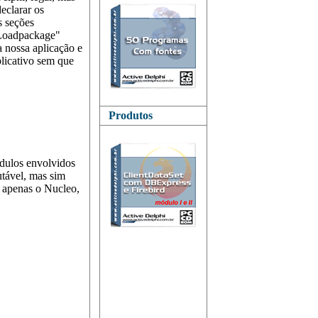
eclarar os
s seções
"Loadpackage"
 nossa aplicação e
licativo sem que
Produtos
dulos envolvidos
utável, mas sim
, apenas o Nucleo,