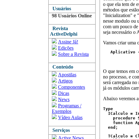
o que ela tem de 
Usuários
métodos que estão
"Inicialization" 
98 Usuários Online
nesse modulo ou u
com um pouco de p
Revista
seja necessário o 
ActiveDelphi
Assine Já!
Vamos criar uma 
Edições
   Aplicativo 
Sobre a Revista
              
              
Conteúdo
O que temos em c
Apostilas
no processo, e co
Artigos
será carregada no
Componentes
já os módulos car
Dicas
Abaixo veremos a 
News
Programas /
Type

Exemplos
  ICalculo = In
Vídeo Aulas
    procedure 
    function Ap
  end;
Serviços
  TCalculo = C
Active News