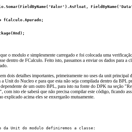
lo.Somar(FieldByName('Valor').AsFloat, FieldByName('Data'
= fCalculo.Apurado;

kage(Hnd);

que o modulo e simplesmente carregado e foi colocada uma verificação 
se dentro de FCalculo. Feito isto, passamos a enviar os dados para a cl
rado.
em dois detalhes importantes, primeiramente no uses da unit principal 
a Unit do Nucleo e para que esta não seja compilada dentro da BPL p
 dependente de um outro BPL, para isto na fonte do DPK na seção "Re
, com isto ele saberá que não precisa compilar este código, ficando a
o explicado acima eles se enxergarão mutuamente.
o da Unit do modulo definiremos a classe: